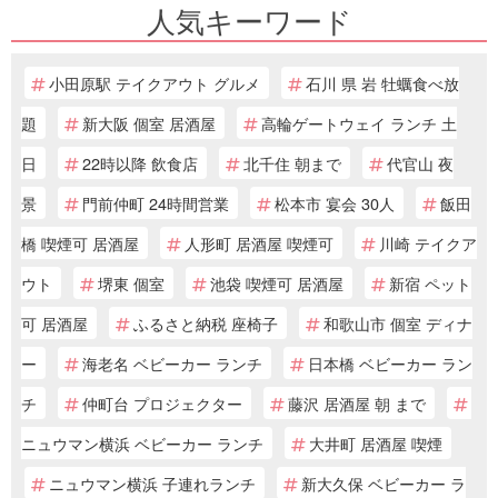
人気キーワード
小田原駅 テイクアウト グルメ
石川 県 岩 牡蠣食べ放
題
新大阪 個室 居酒屋
高輪ゲートウェイ ランチ 土
日
22時以降 飲食店
北千住 朝まで
代官山 夜
景
門前仲町 24時間営業
松本市 宴会 30人
飯田
橋 喫煙可 居酒屋
人形町 居酒屋 喫煙可
川崎 テイクア
ウト
堺東 個室
池袋 喫煙可 居酒屋
新宿 ペット
可 居酒屋
ふるさと納税 座椅子
和歌山市 個室 ディナ
ー
海老名 ベビーカー ランチ
日本橋 ベビーカー ラン
チ
仲町台 プロジェクター
藤沢 居酒屋 朝 まで
ニュウマン横浜 ベビーカー ランチ
大井町 居酒屋 喫煙
ニュウマン横浜 子連れランチ
新大久保 ベビーカー ラ