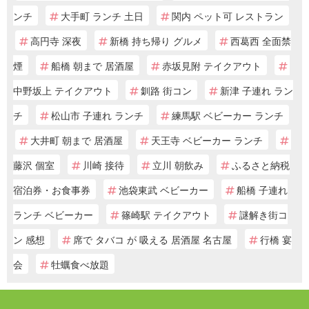
ンチ
大手町 ランチ 土日
関内 ペット可 レストラン
高円寺 深夜
新橋 持ち帰り グルメ
西葛西 全面禁
煙
船橋 朝まで 居酒屋
赤坂見附 テイクアウト
中野坂上 テイクアウト
釧路 街コン
新津 子連れ ラン
チ
松山市 子連れ ランチ
練馬駅 ベビーカー ランチ
大井町 朝まで 居酒屋
天王寺 ベビーカー ランチ
藤沢 個室
川崎 接待
立川 朝飲み
ふるさと納税
宿泊券・お食事券
池袋東武 ベビーカー
船橋 子連れ
ランチ ベビーカー
篠崎駅 テイクアウト
謎解き街コ
ン 感想
席で タバコ が 吸える 居酒屋 名古屋
行橋 宴
会
牡蠣食べ放題