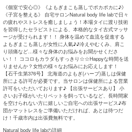
《個室で安心◎》《よもぎまこも蒸しでポカポカに♪》
《子宮を整える》 自宅サロンNatural body life labで日々
の疲れやストレスを癒しましょう！本場タイに渡り技術
を習得したセラピストによる、本格的なタイ古式マッサ
ージが受けられます！！ 身体を温めて血流を促進する
よもぎまこも蒸しが女性に人氣♪♪冷えやむくみ、肩こ
り頭痛など…様々な身体のお悩みをお聞かせくださ
い！！ ココロもカラダもすっきり☆☆Happyな時間を送
りませんか？女性の様々なお悩みにお応えします！
【石千生第376号】 北海道のよもぎ(ハーブ)蒸しは保健
所による許可が必要です。当サロンは保健所による営業
許可をいただいております♪ 【出張サービスあり】 小
さいお子様がいたりペットを飼っているなど、長時間家
を空けられない方に嬉しいご自宅への出張サービス♪布
団かマットレスをご準備いただければ、あとは待つだ
け！千歳市内は出張費無料です。
Natural body life labの詳細