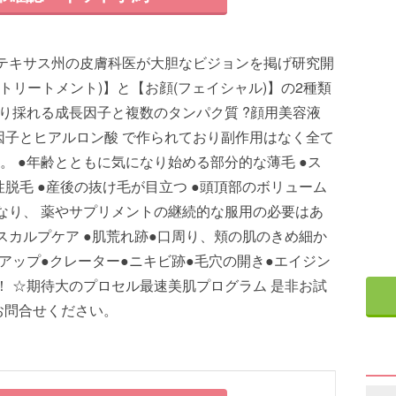
のテキサス州の皮膚科医が大胆なビジョンを掲げ研究開
トリートメント)】と【お顔(フェイシャル)】の2種類
より採れる成長因子と複数のタンパク質 ?顔用美容液
因子とヒアルロン酸 で作られており副作用はなく全て
。 ●年齢とともに気になり始める部分的な薄毛 ●ス
脱毛 ●産後の抜け毛が目立つ ●頭頂部のボリューム
なり、 薬やサプリメントの継続的な服用の必要はあ
スカルプケア ●肌荒れ跡●口周り、頬の肌のきめ細か
トアップ●クレーター●ニキビ跡●毛穴の開き●エイジン
！ ☆期待大のプロセル最速美肌プログラム 是非お試
お問合せください。