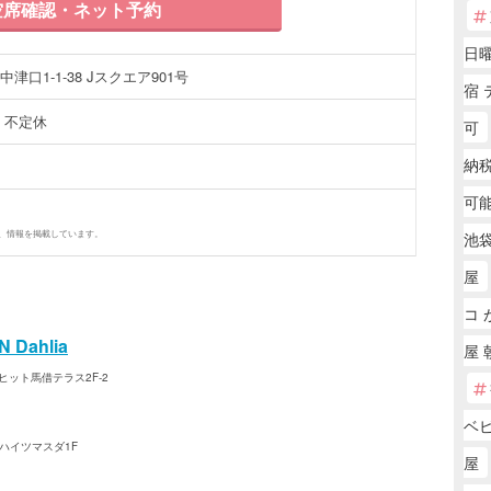
席確認・ネット予約
日
口1-1-38 Jスクエア901号
宿
時 不定休
可
納
可能
、情報を掲載しています。
池袋
屋
コ 
 Dahlia
屋 
ヒット馬借テラス2F-2
ベ
 ハイツマスダ1F
屋