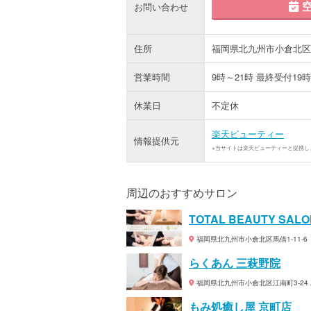
空
お問い合わせ
住所
福岡県北九州市小倉北区中津
営業時間
9時～21時 最終受付19
休業日
不定休
楽天ビューティー
情報提供元
※当サイトは楽天ビューティーと提携し
周辺のおすすめサロン
TOTAL BEAUTY SALON
福岡県北九州市小倉北区馬借1-11-6 
らくあん 三萩野院
福岡県北九州市小倉北区江南町3-24
もみ処癒し屋 京町店