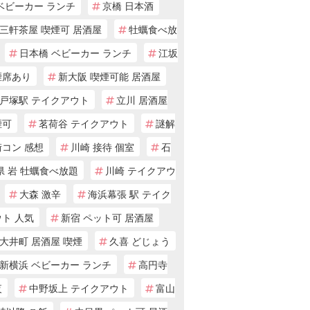
ベビーカー ランチ
京橋 日本酒
三軒茶屋 喫煙可 居酒屋
牡蠣食べ放
日本橋 ベビーカー ランチ
江坂
煙席あり
新大阪 喫煙可能 居酒屋
戸塚駅 テイクアウト
立川 居酒屋
煙可
茗荷谷 テイクアウト
謎解
街コン 感想
川崎 接待 個室
石
県 岩 牡蠣食べ放題
川崎 テイクアウ
大森 激辛
海浜幕張 駅 テイク
ト 人気
新宿 ペット可 居酒屋
大井町 居酒屋 喫煙
久喜 どじょう
新横浜 ベビーカー ランチ
高円寺
夜
中野坂上 テイクアウト
富山