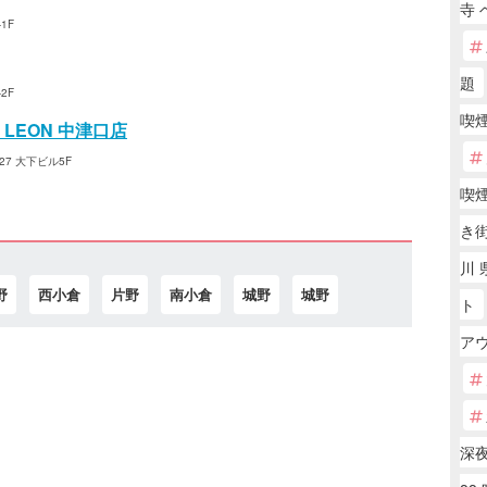
寺 
1F
題
2F
喫
LEON 中津口店
7 大下ビル5F
喫
き
川 
野
西小倉
片野
南小倉
城野
城野
ト
アウ
深