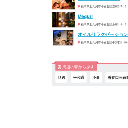
福岡県北九州市小倉北区京町2-7-16 -
Meguri
福岡県北九州市小倉北区魚町1-1-16 -
オイルリラクゼーション 
福岡県北九州市小倉北区中津口1-10-2
周辺の駅から探す
旦過
平和通
小倉
香春口三萩