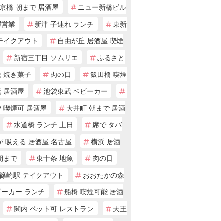
京橋 朝まで 居酒屋
ニュー新橋ビル
曜営業
新津 子連れ ランチ
東新
 テイクアウト
自由が丘 居酒屋 喫煙
新宿三丁目 ソムリエ
ふるさと
税 焼き菓子
肉の日
飯田橋 喫煙
 居酒屋
池袋東武 ベビーカー
 喫煙可 居酒屋
大井町 朝まで 居酒
水道橋 ランチ 土日
席で タバ
が 吸える 居酒屋 名古屋
横浜 居酒
朝まで
東十条 地魚
肉の日
篠崎駅 テイクアウト
おおたかの森
ビーカー ランチ
船橋 喫煙可能 居酒
関内 ペット可 レストラン
天王