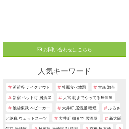
お問い合わせはこちら
人気キーワード
茗荷谷 テイクアウト
牡蠣食べ放題
大森 激辛
新宿 ペット可 居酒屋
大宮 朝までやってる居酒屋
池袋東武 ベビーカー
大井町 居酒屋 喫煙
ふるさ
と納税 ウェットスーツ
大井町 朝まで 居酒屋
新大阪
個室 居酒屋
秋葉原 居酒屋 24時間
京橋 日本酒