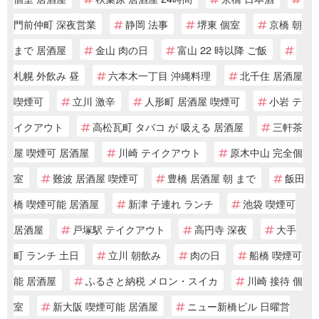
門前仲町 深夜営業
静岡 法事
堺東 個室
京橋 朝
まで 居酒屋
金山 肉の日
富山 22 時以降 ご飯
札幌 外飲み 昼
六本木一丁目 沖縄料理
北千住 居酒屋
喫煙可
立川 激辛
人形町 居酒屋 喫煙可
小岩 テ
イクアウト
高松瓦町 タバコ が 吸える 居酒屋
三軒茶
屋 喫煙可 居酒屋
川崎 テイクアウト
原木中山 完全個
室
難波 居酒屋 喫煙可
豊橋 居酒屋 朝 まで
飯田
橋 喫煙可能 居酒屋
新津 子連れ ランチ
池袋 喫煙可
居酒屋
戸塚駅 テイクアウト
高円寺 深夜
大手
町 ランチ 土日
立川 朝飲み
肉の日
船橋 喫煙可
能 居酒屋
ふるさと納税 メロン・スイカ
川崎 接待 個
室
新大阪 喫煙可能 居酒屋
ニュー新橋ビル 日曜営