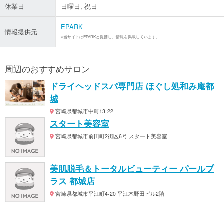
休業日
日曜日, 祝日
EPARK
情報提供元
※当サイトはEPARKと提携し、情報を掲載しています。
周辺のおすすめサロン
ドライヘッドスパ専門店 ほぐし処和み庵都
城
宮崎県都城市中町13-22
スタート美容室
宮崎県都城市前田町2街区6号 スタート美容室
美肌脱毛＆トータルビューティー パールプ
ラス 都城店
宮崎県都城市平江町4-20 平江木野田ビル2階