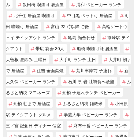
み
飯田橋 喫煙可 居酒屋
浦和 ベビーカー ランチ
北千住 居酒屋 喫煙可
中目黒 ペット可 居酒屋
町
田 喫煙可 居酒屋
富山 22 時以降 ご飯
高輪ゲートウ
ェイ テイクアウト ランチ
亀島 顔合わせ
篠崎駅 テイ
クアウト
帯広 宴会 30人
船橋 喫煙可能 居酒屋
大曽根 昼飲み 土曜日
大手町 ランチ 土日
大井町 朝ま
で 居酒屋
住吉 全面禁煙
荒川車庫前 子連れ
新
大久保 ベビーカー ランチ
石川 県 岩 牡蠣食べ放題
ふ
るさと納税 マヨネーズ
船橋 子連れランチ ベビーカー
船橋 朝まで 居酒屋
ふるさと納税 雑穀米
小田原
駅 テイクアウト グルメ
学芸大学 ベビーカー ランチ
三ノ宮 記念日 ディナー 個室
麻布十番 ベビーカー ランチ
新津 子連れ ランチ
池袋東武 ベビーカー
新横浜