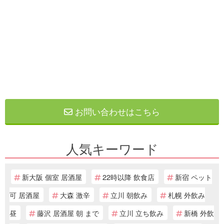
お問い合わせはこちら
人気キーワード
新大阪 個室 居酒屋
22時以降 飲食店
新宿 ペット
可 居酒屋
大森 激辛
立川 朝飲み
札幌 外飲み
昼
藤沢 居酒屋 朝 まで
立川 立ち飲み
新橋 外飲