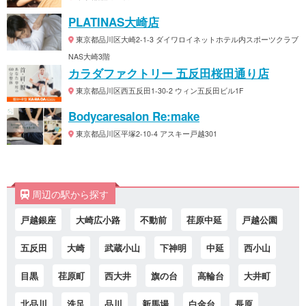
PLATINAS大崎店
東京都品川区大崎2-1-3 ダイワロイネットホテル内スポーツクラブ
NAS大崎3階
カラダファクトリー 五反田桜田通り店
東京都品川区西五反田1-30-2 ウィン五反田ビル1F
Bodycaresalon Re:make
東京都品川区平塚2-10-4 アスキー戸越301
周辺の駅から探す
戸越銀座
大崎広小路
不動前
荏原中延
戸越公園
五反田
大崎
武蔵小山
下神明
中延
西小山
目黒
荏原町
西大井
旗の台
高輪台
大井町
北品川
洗足
品川
新馬場
白金台
長原