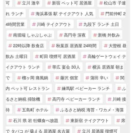
可
立川 激辛
新宿 ペット可 居酒屋
松山市 子連
れ ランチ
海浜幕張 駅 テイクアウト 人気
門前仲町 2
4時間営業
川崎 テイクアウト
九段下 ランチ 土日
南堀端 しゃぶしゃぶ
高円寺 深夜
新橋 外飲み
22時以降 飲食店
秋葉原 居酒屋 24時間
大曽根 昼
飲み 土曜日
町田 喫煙可 居酒屋
高輪ゲートウェイ テ
イクアウト ランチ
帯広 宴会 30人
横浜 居酒屋 朝ま
で
榴ヶ岡 痛風鍋
藤沢 個室
蒲田 辛い
関
内 ペット可 レストラン
練馬駅 ベビーカー ランチ
ふ
るさと納税 掃除機
高円寺 ベビーカー ランチ
川崎 接
待
五島町 ホテル
ふるさと納税 海苔・ワカメ・海藻
石川 県 岩 牡蠣食べ放題
東新宿 テイクアウト
席
で タバコ が 吸える 居酒屋 名古屋
立川 居酒屋 喫煙可