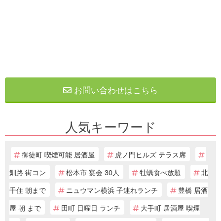
お問い合わせはこちら
人気キーワード
御徒町 喫煙可能 居酒屋
虎ノ門ヒルズ テラス席
釧路 街コン
松本市 宴会 30人
牡蠣食べ放題
北
千住 朝まで
ニュウマン横浜 子連れランチ
豊橋 居酒
屋 朝 まで
田町 日曜日 ランチ
大手町 居酒屋 喫煙