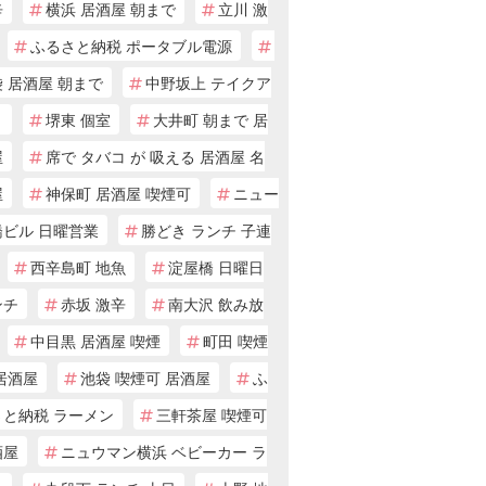
辛
横浜 居酒屋 朝まで
立川 激
ふるさと納税 ポータブル電源
 居酒屋 朝まで
中野坂上 テイクア
ト
堺東 個室
大井町 朝まで 居
屋
席で タバコ が 吸える 居酒屋 名
屋
神保町 居酒屋 喫煙可
ニュー
橋ビル 日曜営業
勝どき ランチ 子連
西辛島町 地魚
淀屋橋 日曜日
ンチ
赤坂 激辛
南大沢 飲み放
中目黒 居酒屋 喫煙
町田 喫煙
居酒屋
池袋 喫煙可 居酒屋
ふ
さと納税 ラーメン
三軒茶屋 喫煙可
酒屋
ニュウマン横浜 ベビーカー ラ