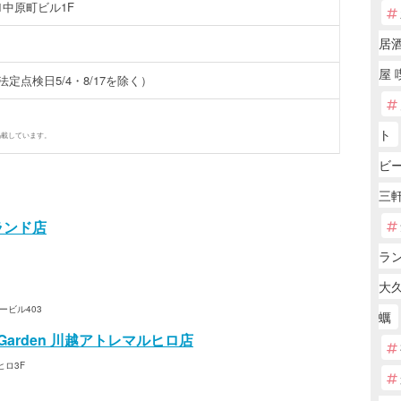
1中原町ビル1F
居
屋 
法定点検日5/4・8/17を除く）
ト
掲載しています。
ビ
三
ランド店
ラ
大久
ービル403
蠣
Garden 川越アトレマルヒロ店
ヒロ3F