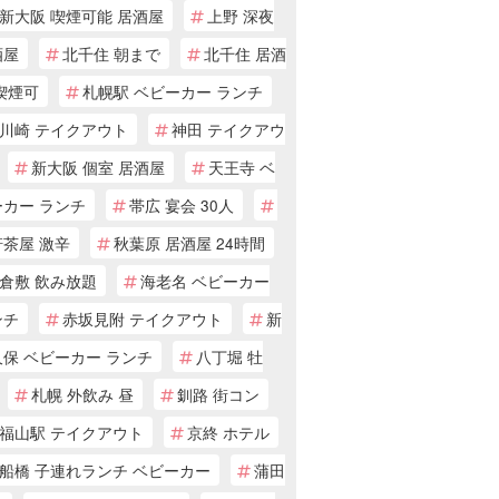
新大阪 喫煙可能 居酒屋
上野 深夜
酒屋
北千住 朝まで
北千住 居酒
喫煙可
札幌駅 ベビーカー ランチ
川崎 テイクアウト
神田 テイクアウ
新大阪 個室 居酒屋
天王寺 ベ
ーカー ランチ
帯広 宴会 30人
軒茶屋 激辛
秋葉原 居酒屋 24時間
倉敷 飲み放題
海老名 ベビーカー
ンチ
赤坂見附 テイクアウト
新
保 ベビーカー ランチ
八丁堀 牡
札幌 外飲み 昼
釧路 街コン
福山駅 テイクアウト
京終 ホテル
船橋 子連れランチ ベビーカー
蒲田