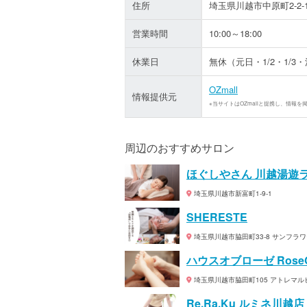
住所
埼玉県川越市中原町2-2-
営業時間
10:00～18:00
休業日
無休（元日・1/2・1/3・
OZmall
情報提供元
※当サイトはOZmallと提携し、情報を
周辺のおすすめサロン
ほぐしやさん 川越湯遊
埼玉県川越市新富町1-9-1
SHERESTE
埼玉県川越市脇田町33-8 サンフラワ
ハウスオブローゼ Rose
埼玉県川越市脇田町105 アトレマル
Re.Ra.Ku ルミネ川越店