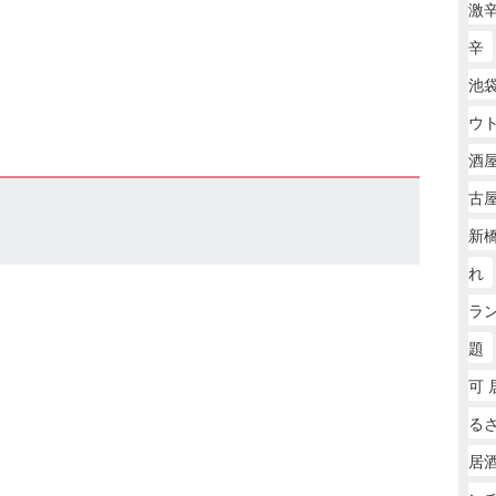
激
辛
池袋
ウ
酒
古
新
れ
ラ
題
可 
る
居