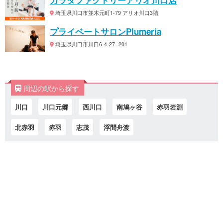
埼玉県川口市並木元町1-79 アリオ川口3階
プライベートサロンPlumeria
埼玉県川口市川口6-4-27 -201
周辺の駅から探す
川口
川口元郷
西川口
南鳩ヶ谷
赤羽岩淵
北赤羽
赤羽
志茂
浮間舟渡