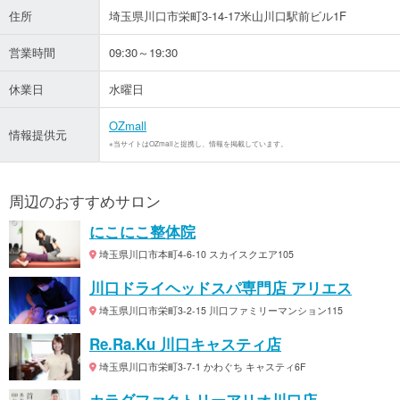
住所
埼玉県川口市栄町3-14-17米山川口駅前ビル1F
営業時間
09:30～19:30
休業日
水曜日
OZmall
情報提供元
※当サイトはOZmallと提携し、情報を掲載しています。
周辺のおすすめサロン
にこにこ整体院
埼玉県川口市本町4-6-10 スカイスクエア105
川口ドライヘッドスパ専門店 アリエス
埼玉県川口市栄町3-2-15 川口ファミリーマンション115
Re.Ra.Ku 川口キャスティ店
埼玉県川口市栄町3-7-1 かわぐち キャスティ6F
カラダファクトリーアリオ川口店