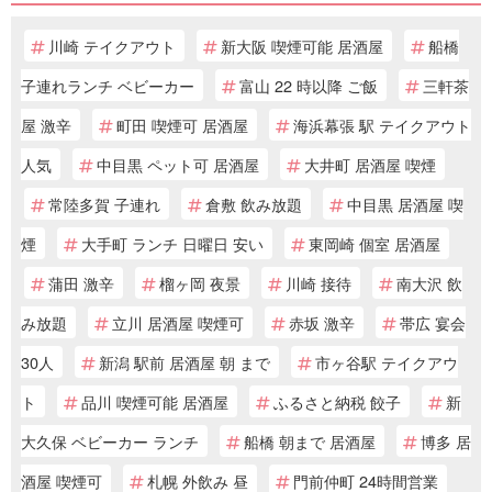
川崎 テイクアウト
新大阪 喫煙可能 居酒屋
船橋
子連れランチ ベビーカー
富山 22 時以降 ご飯
三軒茶
屋 激辛
町田 喫煙可 居酒屋
海浜幕張 駅 テイクアウト
人気
中目黒 ペット可 居酒屋
大井町 居酒屋 喫煙
常陸多賀 子連れ
倉敷 飲み放題
中目黒 居酒屋 喫
煙
大手町 ランチ 日曜日 安い
東岡崎 個室 居酒屋
蒲田 激辛
榴ヶ岡 夜景
川崎 接待
南大沢 飲
み放題
立川 居酒屋 喫煙可
赤坂 激辛
帯広 宴会
30人
新潟 駅前 居酒屋 朝 まで
市ヶ谷駅 テイクアウ
ト
品川 喫煙可能 居酒屋
ふるさと納税 餃子
新
大久保 ベビーカー ランチ
船橋 朝まで 居酒屋
博多 居
酒屋 喫煙可
札幌 外飲み 昼
門前仲町 24時間営業