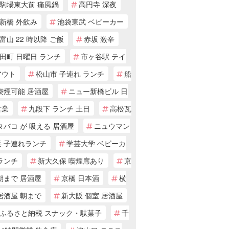
駒場東大前 痛風鍋
高円寺 深夜
新橋 外飲み
池袋東武 ベビーカー
富山 22 時以降 ご飯
赤坂 激辛
田町 日曜日 ランチ
市ヶ谷駅 テイ
アウト
松山市 子連れ ランチ
船
喫煙可能 居酒屋
ニュー新橋ビル 日
営業
九段下 ランチ 土日
高松瓦
タバコ が 吸える 居酒屋
ニュウマン
浜 子連れランチ
学芸大学 ベビーカ
ランチ
新大久保 喫煙席あり
京
朝まで 居酒屋
京橋 日本酒
横
居酒屋 朝まで
新大阪 個室 居酒屋
ふるさと納税 スナック・駄菓子
千