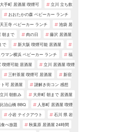
大手町 居酒屋 喫煙可
立川 立ち飲
おおたかの森 ベビーカー ランチ
天王寺 ベビーカー ランチ
池袋 居
 朝まで
肉の日
藤沢 居酒屋
まで
新大阪 喫煙可能 居酒屋
ュウマン横浜 ベビーカー ランチ
福
 喫煙可能 居酒屋
立川 居酒屋 喫煙
三軒茶屋 喫煙可 居酒屋
新宿
ット可 居酒屋
謎解き街コン 感想
立川 朝飲み
大井町 朝まで 居酒屋
比治山橋 BBQ
人形町 居酒屋 喫煙
小岩 テイクアウト
石川 県 岩
蠣食べ放題
秋葉原 居酒屋 24時間