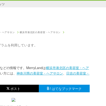
ッツ
・ヘアサロン
横浜市港北区の美容室・ヘアサロン
グラムを利用しています。
などの情報です。MerryLandは
横浜市港北区の美容室・ヘア
い方には、
神奈川県の美容室・ヘアサロン
、
日吉の美容室・
ポスト
! はてなブックマーク