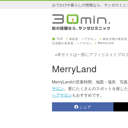
おでかけや暮らしの情報なら、サンゼロミニ
TOP
美容室・ヘアサロン
神奈川県の美容室
MerryLand
日吉駅の美容室・ヘアサロン
※本サイトは一部にアフィリエイトプロ
MerryLand
MerryLandの営業時間、地図・場所、写真
サロン
。更にたくさんのスポットを探した
ヘアサロン
もおすすめです。
シェア