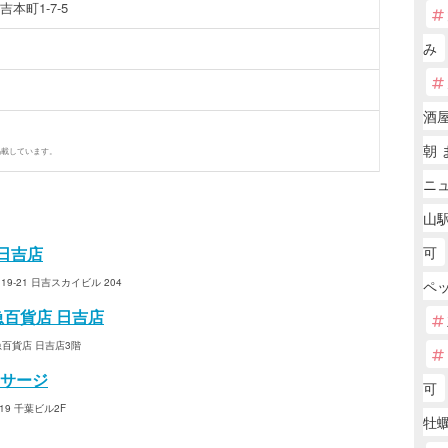
本町1-7-5
み
酒屋
朝 
掲載しています。
ニ
山駅
 日吉店
可
-21 日吉スカイビル 204
ペ
急百貨店 日吉店
急百貨店 日吉店3階
サージ
可
9 千葉ビル2F
牡