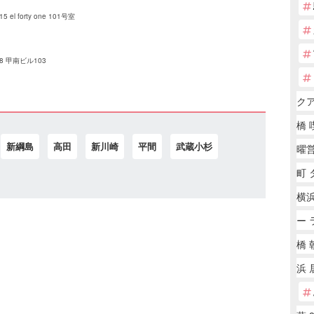
 forty one 101号室
 甲南ビル103
ク
橋 
新綱島
高田
新川崎
平間
武蔵小杉
曜
町 
横
ー 
橋 
浜 