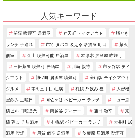
人気キーワード
荻窪 喫煙可 居酒屋
弁天町 テイクアウト
勝どき
ランチ 子連れ
席で タバコ 吸える 居酒屋 町田
藤沢
個室
金山 喫煙可能 居酒屋
本厚木 居酒屋 喫煙可
三軒茶屋 喫煙可 居酒屋
川崎 接待
市ヶ谷駅 テイ
クアウト
神保町 居酒屋 喫煙可
金山駅 テイクアウト
グルメ
本町三丁目 牡蠣
札幌 外飲み 昼
大曽根
昼飲み 土曜日
阿佐ヶ谷 ベビーカー ランチ
ニュー新
橋ビル 日曜営業
南越谷 ディナー
蒲田 激辛
京
橋 朝まで 居酒屋
札幌駅 ベビーカー ランチ
大井町 居
酒屋 喫煙
用賀 個室 居酒屋
秋葉原 居酒屋 喫煙可