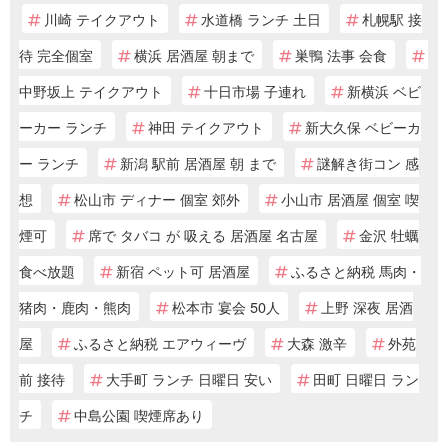
川崎 テイクアウト
水道橋 ランチ 土日
札幌駅 接
待 完全個室
横浜 居酒屋 朝まで
巣鴨 法事 会食
中野坂上 テイクアウト
十日市場 子連れ
新横浜 ベビ
ーカー ランチ
神田 テイクアウト
新大久保 ベビーカ
ー ランチ
新潟 駅前 居酒屋 朝 まで
謎解き街コン 感
想
松山市 ディナー 個室 郊外
小山市 居酒屋 個室 喫
煙可
席で タバコ が 吸える 居酒屋 名古屋
金沢 牡蠣
食べ放題
新宿 ペット可 居酒屋
ふるさと納税 馬肉・
猪肉・鹿肉・熊肉
松本市 宴会 50人
上野 深夜 居酒
屋
ふるさと納税 エアウィーヴ
大森 激辛
外苑
前 接待
大手町 ランチ 日曜日 安い
田町 日曜日 ラン
チ
中島公園 喫煙席あり