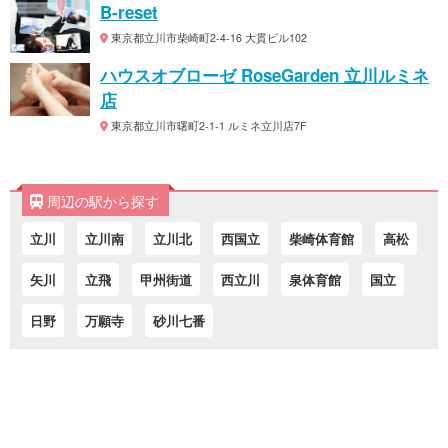
B-reset
東京都立川市柴崎町2-4-16 大貫ビル102
ハウスオブローゼ RoseGarden 立川ルミネ
店
東京都立川市曙町2-1-1 ルミネ立川店7F
周辺の駅から探す
立川
立川南
立川北
西国立
柴崎体育館
高松
矢川
立飛
甲州街道
西立川
泉体育館
国立
日野
万願寺
砂川七番