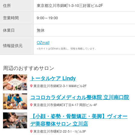
住所
東京都立川市錦町1-3-10三好屋ビル2F
営業時間
9:00～19:00
休業日
無休
OZmall
情報提供元
※当サイトはOZmallと提携し、情報を掲載しています。
周辺のおすすめサロン
トータルケア Lindy
東京都立川市錦町2-3-1 M&Mビル2F
ココロカラダメディカル整体院 立川南口院
東京都立川市柴崎町3丁目4-17 岡部ビル 4F
【小顔・姿勢・骨盤矯正・美脚】ヴィオー
デ美容整体サロン 立川店
東京都立川市曙町2-22-5 I・Iビル3F