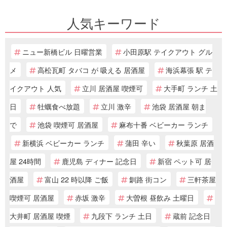
人気キーワード
ニュー新橋ビル 日曜営業
小田原駅 テイクアウト グル
メ
高松瓦町 タバコ が 吸える 居酒屋
海浜幕張 駅 テ
イクアウト 人気
立川 居酒屋 喫煙可
大手町 ランチ 土
日
牡蠣食べ放題
立川 激辛
池袋 居酒屋 朝ま
で
池袋 喫煙可 居酒屋
麻布十番 ベビーカー ランチ
新横浜 ベビーカー ランチ
蒲田 辛い
秋葉原 居酒
屋 24時間
鹿児島 ディナー 記念日
新宿 ペット可 居
酒屋
富山 22 時以降 ご飯
釧路 街コン
三軒茶屋
喫煙可 居酒屋
赤坂 激辛
大曽根 昼飲み 土曜日
大井町 居酒屋 喫煙
九段下 ランチ 土日
蔵前 記念日