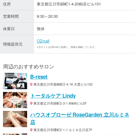
住所
東京都立川市錦町1-4-20粕谷ビル101
営業時間
9:30～20:30
休業日
無休
OZmall
情報提供元
※当サイトはOZmallと提携し、情報を掲載しています。
周辺のおすすめサロン
B-reset
東京都立川市柴崎町2-4-16 大貫ビル102
トータルケア Lindy
東京都立川市錦町2-3-1 M&Mビル2F
ハウスオブローゼ RoseGarden 立川ルミネ
店
東京都立川市曙町2-1-1 ルミネ立川店7F