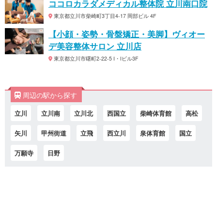
ココロカラダメディカル整体院 立川南口院
東京都立川市柴崎町3丁目4-17 岡部ビル 4F
【小顔・姿勢・骨盤矯正・美脚】ヴィオー
デ美容整体サロン 立川店
東京都立川市曙町2-22-5 I・Iビル3F
周辺の駅から探す
立川
立川南
立川北
西国立
柴崎体育館
高松
矢川
甲州街道
立飛
西立川
泉体育館
国立
万願寺
日野