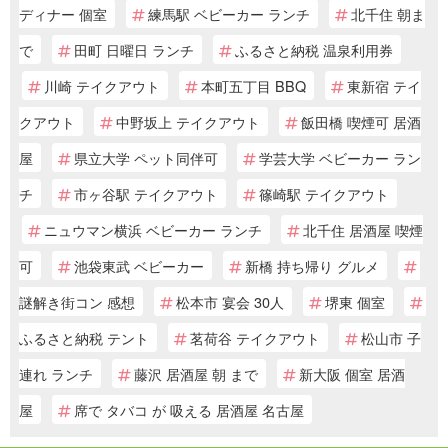
ディナー 個室
練馬駅 ベビーカー ランチ
北千住 朝ま
で
田町 日曜日 ランチ
ふるさと納税 温泉利用券
川崎 テイクアウト
本町五丁目 BBQ
東新宿 テイ
クアウト
中野坂上 テイクアウト
飯田橋 喫煙可 居酒
屋
県立大学 ペット同伴可
学芸大学 ベビーカー ラン
チ
市ヶ谷駅 テイクアウト
篠崎駅 テイクアウト
ニュウマン横浜 ベビーカー ランチ
北千住 居酒屋 喫煙
可
池袋東武 ベビーカー
新橋 持ち帰り グルメ
謎解き街コン 感想
松本市 宴会 30人
堺東 個室
ふるさと納税 テント
茗荷谷 テイクアウト
松山市 子
連れ ランチ
藤沢 居酒屋 朝 まで
新大阪 個室 居酒
屋
席で タバコ が 吸える 居酒屋 名古屋