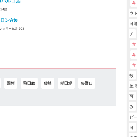
布パルコ店
コ4階
ウ
ンAte
可能
ンカラー丸井 503
チ
数
国領
飛田給
柴崎
稲田堤
矢野口
屋 
可
み
ビ
可