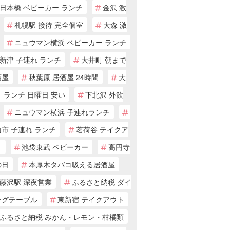
日本橋 ベビーカー ランチ
金沢 激
札幌駅 接待 完全個室
大森 激
ニュウマン横浜 ベビーカー ランチ
新津 子連れ ランチ
大井町 朝まで
酒屋
秋葉原 居酒屋 24時間
大
 ランチ 日曜日 安い
下北沢 外飲
ニュウマン横浜 子連れランチ
市 子連れ ランチ
茗荷谷 テイクア
ト
池袋東武 ベビーカー
高円寺
の日
本厚木タバコ吸える居酒屋
藤沢駅 深夜営業
ふるさと納税 ダイ
ングテーブル
東新宿 テイクアウト
ふるさと納税 みかん・レモン・柑橘類