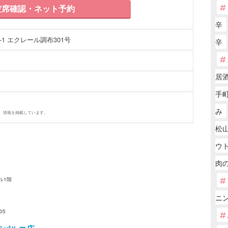
席確認・ネット予約
辛
-1 エクレール調布301号
辛
居
手町
み
、情報を掲載しています。
松山
ウ
肉
ル1階
ニ
05