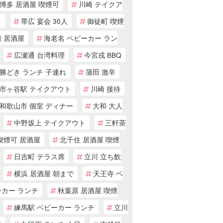
博多 居酒屋 喫煙可
川崎 テイクア
ト
帯広 宴会 30人
御徒町 喫煙
 居酒屋
海老名 ベビーカー ラン
広瀬通 台湾料理
今宮戎 BBQ
勝どき ランチ 子連れ
蒲田 激辛
市ヶ谷駅 テイクアウト
川崎 接待
和歌山市 個室 ディナー
大和 大人
中野坂上 テイクアウト
三軒茶
喫煙可 居酒屋
北千住 居酒屋 喫煙
日吉町 テラス席
立川 立ち飲
横浜 居酒屋 朝まで
天王寺 ベ
ーカー ランチ
秋葉原 居酒屋 喫煙
練馬駅 ベビーカー ランチ
立川