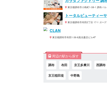
カラダファクトリー 調
東京都調布市小島町1-38-1 調布パル
トータルビューティーサロ
東京都調布市布田2丁目 17-1 ガーデ
CLAN
東京都調布市布田1-36-8真光書店ビル4F
周辺の駅から探す
調布
布田
京王多摩川
西調布
京王稲田堤
中野島