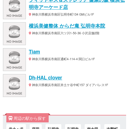
明寺アーケード店
神奈川県横浜市南区弘明寺町134 GMビル1F
横浜美健整体 からだ庵 弘明寺本院
神奈川県横浜市南区六ツ川1-50-36 小沢店舗2階
Tiam
神奈川県横浜市南区通町4-114-4 関口ビル1F
Dh-HAL clover
神奈川県横浜市南区井土ケ谷中町157 ダイアパレス1F
周辺の駅から探す
井土ヶ谷
蒔田
弘明寺
弘明寺
南太田
吉野町