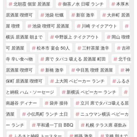
北朝霞 個室 居酒屋
御茶ノ水 日曜 ランチ
本厚木
居酒屋 喫煙可
池袋 牡蠣
新宿 激辛
大井町 居酒
屋 喫煙
池袋 喫煙可 居酒屋
川崎 テイクアウト
横浜 居酒屋 朝まで
中野坂上 テイクアウト
岡山 喫煙
可 居酒屋
松本市 宴会 50人
三軒茶屋 激辛
吉祥
寺 辛い食べ物
席で タバコ 吸える 居酒屋 町田
北千住
居酒屋 喫煙可
新橋 激辛
中目黒 喫煙 居酒屋
神
保町 居酒屋 喫煙可
上大岡 ベビーカー ランチ
ふるさ
と納税 ハム・ソーセージ
新横浜 ベビーカー ランチ
南越谷 ディナー
袋井 接待
立川 席でタバコ吸える居
酒屋
小伝馬町 ランチ 土日
ニュウマン横浜 ベビーカ
ー ランチ
平和通一丁目 BBQ
札幌 テラス席 昼飲み
ふるさと納税 トースター
姫路 激辛
京橋 朝まで