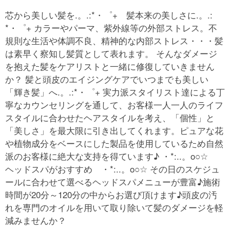
芯から美しい髪を.。.:*・゜+ 髪本来の美しさに.。.:
*・゜+ カラーやパーマ、紫外線等の外部ストレス。不
規則な生活や体調不良、精神的な内部ストレス・・・髪
は素早く察知し髪質として表れます。 そんなダメージ
を抱えた髪をケアリストと一緒に修復していきません
か？ 髪と頭皮のエイジングケアでいつまでも美しい
「輝き髪」へ.。.:*・゜+ 実力派スタイリスト達による丁
寧なカウンセリングを通して、お客様一人一人のライフ
スタイルに合わせたヘアスタイルを考え、「個性」と
「美しさ」を最大限に引き出してくれます。ピュアな花
や植物成分をベースにした製品を使用しているため自然
派のお客様に絶大な支持を得ています♪ ・*:..。o○☆
ヘッドスパがおすすめ ・*:..。o○☆ その日のスケジュ
ールに合わせて選べるヘッドスパメニューが豊富♪施術
時間が20分～120分の中からお選び頂けます♪頭皮の汚
れを専門のオイルを用いて取り除いて髪のダメージを軽
減みませんか？