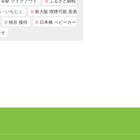
ヶ谷駅 テイクアウト
ふるさと納税
わ・いちじく
新大阪 喫煙可能 居酒
桃谷 接待
日本橋 ベビーカー
ンチ