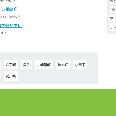
市
平松川崎ビル4F
トレ川崎店
び
アトレ川崎 中3階
屋
崎アゼリア店
ラ
027
八丁畷
尻手
川崎新町
鈴木町
小田栄
浜川崎