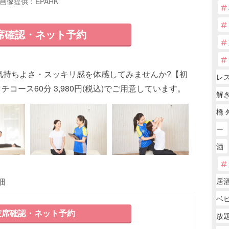
画像提供：EPARK
席確認・ネット予約
気持ちよさ・スッキリ感を体感してみませんか?【初
レ
コース60分 3,980円(税込)でご用意しています。
解
橋 
ー
酒
細
居
ベ
席確認・ネット予約
放