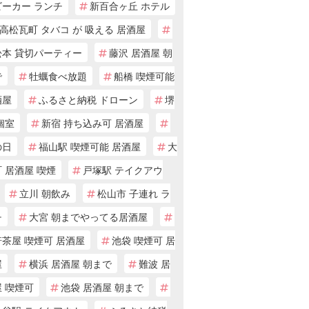
ビーカー ランチ
新百合ヶ丘 ホテル
高松瓦町 タバコ が 吸える 居酒屋
松本 貸切パーティー
藤沢 居酒屋 朝
で
牡蠣食べ放題
船橋 喫煙可能
酒屋
ふるさと納税 ドローン
堺
個室
新宿 持ち込み可 居酒屋
の日
福山駅 喫煙可能 居酒屋
大
 居酒屋 喫煙
戸塚駅 テイクアウ
立川 朝飲み
松山市 子連れ ラ
チ
大宮 朝までやってる居酒屋
茶屋 喫煙可 居酒屋
池袋 喫煙可 居
屋
横浜 居酒屋 朝まで
難波 居
 喫煙可
池袋 居酒屋 朝まで