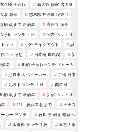
本八幡 子連れ
新大阪 個室 居酒屋
大森 激辛
志木駅 居酒屋 喫煙可
京橋 朝まで 居酒屋
高円寺 深夜
大手町 ランチ 土日
関内 ペット可
ストラン
小岩 テイクアウト
謎
き街コン 感想
日本橋 痛風鍋
新
外飲み
船橋 子連れランチ ベビーカ
池袋東武 ベビーカー
京橋 日本
九段下 ランチ 土日
肉の日
船橋 朝まで 居酒屋
新宿 ペット可
酒屋
品川 居酒屋 朝まで
天王寺
ビーカー ランチ
石川 県 岩 牡蠣食べ
題
水道橋 ランチ 土日
学芸大学