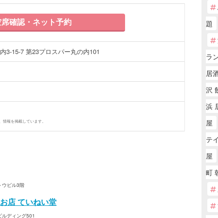
席確認・ネット予約
題
-15-7 第23プロスパー丸の内101
ラ
居
沢 
浜 
屋
、情報を掲載しています。
テ
屋
町 
トウビル3階
お店 ていねい堂
ビルディング501