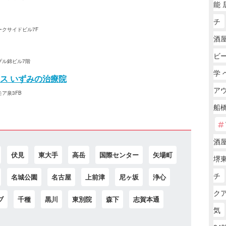
能 
チ
パークサイドビル7F
酒屋
ビ
イプル錦ビル7階
学 
ス いずみの治療院
ア
モア泉3FB
船橋
酒
伏見
東大手
高岳
国際センター
矢場町
堺東
チ
名城公園
名古屋
上前津
尼ヶ坂
浄心
ク
ブ
千種
黒川
東別院
森下
志賀本通
気