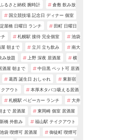
ふるさと納税 腕時計
倉敷 飲み放
国立競技場 記念日 ディナー 個室
淀屋橋 日曜日 ランチ
田町 日曜日
ンチ
札幌駅 接待 完全個室
池袋
酒屋 朝まで
立川 立ち飲み
南大
飲み放題
上野 深夜 居酒屋
横
居酒屋 朝まで
中目黒 ペット可 居酒
葛西 誕生日 おしゃれ
東新宿
イクアウト
本厚木タバコ吸える居酒
札幌駅 ベビーカー ランチ
大井
朝まで 居酒屋
東岡崎 個室 居酒屋
新橋 外飲み
福山駅 テイクアウト
池袋 喫煙可 居酒屋
御徒町 喫煙可