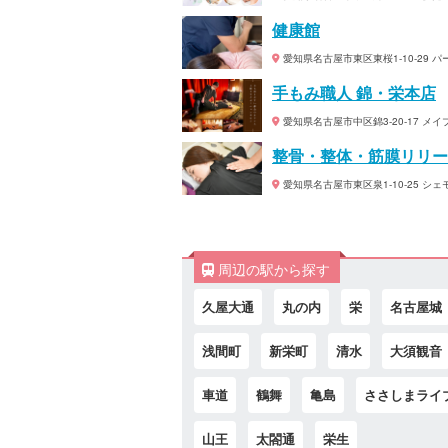
健康館
愛知県名古屋市東区東桜1-10-29 
手もみ職人 錦・栄本店
愛知県名古屋市中区錦3-20-17 メ
整骨・整体・筋膜リリー
愛知県名古屋市東区泉1-10-25 シェ
周辺の駅から探す
久屋大通
丸の内
栄
名古屋城
浅間町
新栄町
清水
大須観音
車道
鶴舞
亀島
ささしまライ
山王
太閤通
栄生