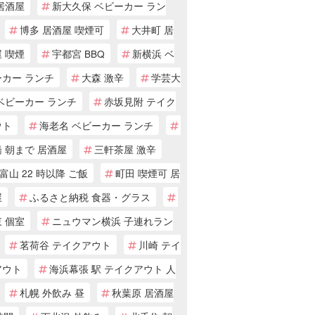
居酒屋
新大久保 ベビーカー ラン
博多 居酒屋 喫煙可
大井町 居
 喫煙
宇都宮 BBQ
新横浜 ベ
ーカー ランチ
大森 激辛
学芸大
ベビーカー ランチ
赤坂見附 テイク
ウト
海老名 ベビーカー ランチ
 朝まで 居酒屋
三軒茶屋 激辛
富山 22 時以降 ご飯
町田 喫煙可 居
屋
ふるさと納税 食器・グラス
 個室
ニュウマン横浜 子連れラン
茗荷谷 テイクアウト
川崎 テイ
アウト
海浜幕張 駅 テイクアウト 人
札幌 外飲み 昼
秋葉原 居酒屋