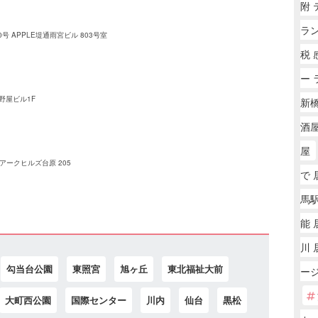
附
ラ
 APPLE堤通雨宮ビル 803号室
税
ー 
野屋ビル1F
新橋
酒屋
屋
アークヒルズ台原 205
で 
馬駅
能 
川 
勾当台公園
東照宮
旭ヶ丘
東北福祉大前
ー
大町西公園
国際センター
川内
仙台
黒松