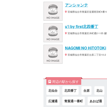
アンシャンテ
宮城県仙台市青葉区堤通雨宮町4番10号
u'i by first北四番丁
宮城県仙台市青葉区木町通2-1-55 藤
NAGOMI NO HiTOTOKi
宮城県仙台市青葉区台原二丁目10-2 
周辺の駅から探す
北仙台
北四番丁
台原
北山
広瀬通
青葉通一番町
あおば通