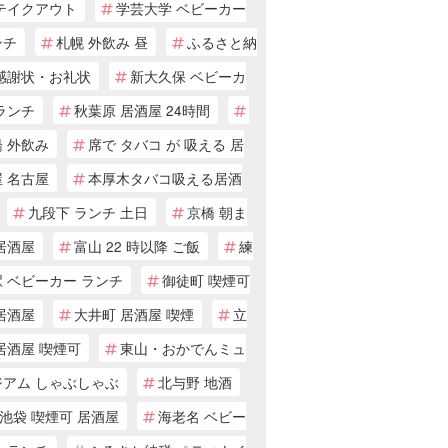
 テイクアウト
学芸大学 ベビーカー
ンチ
札幌 外飲み 昼
ふるさと納
 感謝状・お礼状
新大久保 ベビーカ
ランチ
秋葉原 居酒屋 24時間
 外飲み
席で タバコ が 吸える 居
 名古屋
本厚木タバコ吸える居酒
九段下 ランチ 土日
京橋 朝ま
居酒屋
富山 22 時以降 ご飯
練
 ベビーカー ランチ
御徒町 喫煙可
居酒屋
大井町 居酒屋 喫煙
立
居酒屋 喫煙可
東山・おかでんミュ
ジアム しゃぶしゃぶ
北与野 地酒
池袋 喫煙可 居酒屋
海老名 ベビー