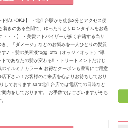
ド払いOK♪】 ・北仙台駅から徒歩2分とアクセス便
落ち着きのある空間で、ゆったりとサロンタイムをお過
に・・・】 ・美髪アドバイザーが多く在籍する当サ
つき」「ダメージ」などのお悩みを一人ひとりの髪質
 ・髪の美容液"oggi otto（オッジィオット）"導
トであなたの髪が変わる!! ・トリートメントだけじ
気のイルミナカラー★ お得なクーポンも豊富にご用意
来店下さい！お客様のご来店を心よりお待ちしており
りしております sara北仙台店では電話での日時など
ご案内をしております。 お手数ではございますがそち
す。