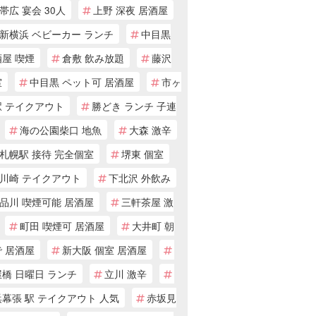
帯広 宴会 30人
上野 深夜 居酒屋
新横浜 ベビーカー ランチ
中目黒
屋 喫煙
倉敷 飲み放題
藤沢
室
中目黒 ペット可 居酒屋
市ヶ
駅 テイクアウト
勝どき ランチ 子連
海の公園柴口 地魚
大森 激辛
札幌駅 接待 完全個室
堺東 個室
川崎 テイクアウト
下北沢 外飲み
品川 喫煙可能 居酒屋
三軒茶屋 激
町田 喫煙可 居酒屋
大井町 朝
 居酒屋
新大阪 個室 居酒屋
橋 日曜日 ランチ
立川 激辛
幕張 駅 テイクアウト 人気
赤坂見