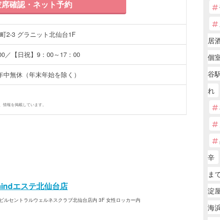
席確認・ネット予約
2-3 グラニット北仙台1F
居酒
0／【日祝】9：00～17：00
個
谷
年中無休（年末年始を除く）
れ
、情報を掲載しています。
辛
まで
indエステ北仙台店
淀屋
ACビルセントラルウェルネスクラブ北仙台店内 3F 女性ロッカー内
海浜