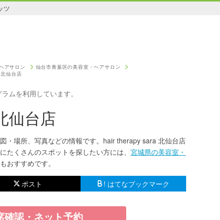
ッツ
ヘアサロン
仙台市青葉区の美容室・ヘアサロン
ara 北仙台店
グラムを利用しています。
ra 北仙台店
、地図・場所、写真などの情報です。hair therapy sara 北仙台店
にたくさんのスポットを探したい方には、
宮城県の美容室・
もおすすめです。
ポスト
! はてなブックマーク
席確認・ネット予約