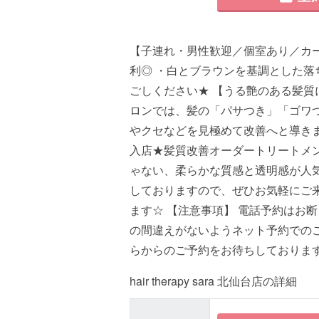
【子連れ・男性歓迎／個室あり／カー
利◎ ・白とブラウンを基調とした
ごしください★ 【うる艶のある髪質
ロンでは、髪の「パサつき」「ゴワ
やクセなどを見極めて改善へと導きます♪
入店★髪質改善オーダートリートメン
ゃない、柔らかな質感と透明感が人
しておりますので、ぜひお気軽にご
ます☆ 【注意事項】 電話予約はお断
の間違えがないようネット予約での
らからのご予約をお待ちしておりま
hair therapy sara 北仙台店の詳細