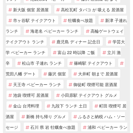
新大阪 個室 居酒屋
高松瓦町 タバコ が 吸える 居酒屋
市ヶ谷駅 テイクアウト
牡蠣食べ放題
新津 子連れ
ランチ
海老名 ベビーカー ランチ
高輪ゲートウェイ
テイクアウト ランチ
鹿児島 ディナー 記念日
学芸大
学 ベビーカー ランチ
富山 22 時以降 ご飯
立川 激
辛
松山市 子連れ ランチ
篠崎駅 テイクアウト
荒田八幡 デート
藤沢 個室
大井町 朝まで 居酒屋
天王寺 ベビーカー ランチ
御徒町 喫煙可能 居酒屋
池袋 喫煙可 居酒屋
小田原駅 テイクアウト グルメ
金山 台湾料理
九段下 ランチ 土日
町田 喫煙可 居
酒屋
新橋 持ち帰り グルメ
ふるさと納税 ハム・ソー
セージ
石川 県 岩 牡蠣食べ放題
浦和 ベビーカー ラン