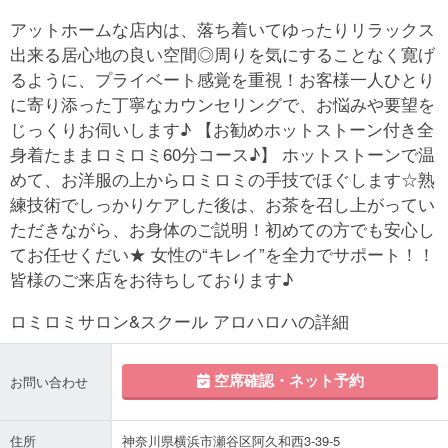
アットホームな店内は、落ち着いてゆったりリラックス
出来る居心地の良い空間◎周りを気にすることなく寛げ
るように、プライベート感覚を重視！お客様一人ひとり
に寄り添った丁寧なカウンセリングで、お悩みや要望を
じっくりお伺いします♪ 【お勧めホットストーン付き全
身着たままロミロミ60分コース♪】 ホットストーンで温
めて、お洋服の上からロミロミの手技でほぐします☆熟
練技術でしっかりケアした後は、お茶を召し上がってい
ただきながら、お身体のご説明！初めての方でも安心し
てお任せくだい★ 女性の“キレイ”を全力でサポート！！
皆様のご来店をお待ちしております♪
ロミロミサロン&スクール アロハロハの詳細
空席確認・ネット予約
お問い合わせ
住所
神奈川県横浜市瀬谷区阿久和西3-39-5