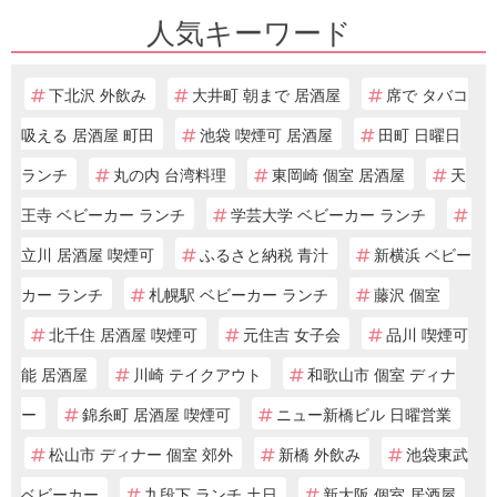
人気キーワード
下北沢 外飲み
大井町 朝まで 居酒屋
席で タバコ
吸える 居酒屋 町田
池袋 喫煙可 居酒屋
田町 日曜日
ランチ
丸の内 台湾料理
東岡崎 個室 居酒屋
天
王寺 ベビーカー ランチ
学芸大学 ベビーカー ランチ
立川 居酒屋 喫煙可
ふるさと納税 青汁
新横浜 ベビー
カー ランチ
札幌駅 ベビーカー ランチ
藤沢 個室
北千住 居酒屋 喫煙可
元住吉 女子会
品川 喫煙可
能 居酒屋
川崎 テイクアウト
和歌山市 個室 ディナ
ー
錦糸町 居酒屋 喫煙可
ニュー新橋ビル 日曜営業
松山市 ディナー 個室 郊外
新橋 外飲み
池袋東武
ベビーカー
九段下 ランチ 土日
新大阪 個室 居酒屋