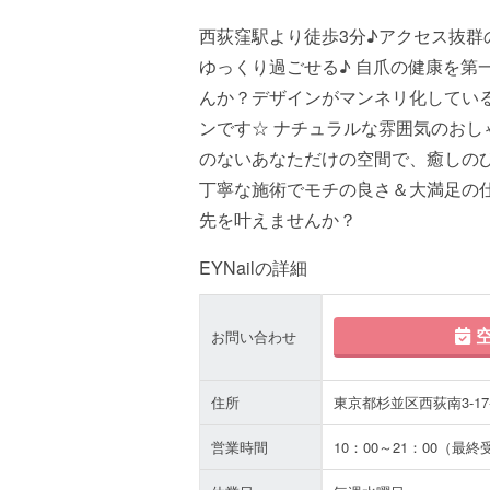
西荻窪駅より徒歩3分♪アクセス抜
ゆっくり過ごせる♪ 自爪の健康を第
んか？デザインがマンネリ化してい
ンです☆ ナチュラルな雰囲気のお
のないあなただけの空間で、癒しの
丁寧な施術でモチの良さ＆大満足の
先を叶えませんか？
EYNailの詳細
空
お問い合わせ
住所
東京都杉並区西荻南3-17
営業時間
10：00～21：00（最終