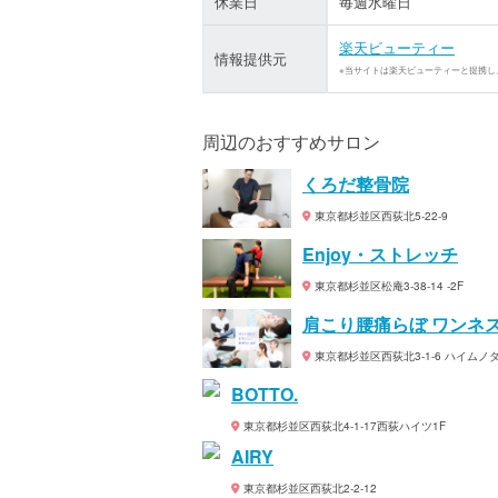
休業日
毎週水曜日
楽天ビューティー
情報提供元
※当サイトは楽天ビューティーと提携し
周辺のおすすめサロン
くろだ整骨院
東京都杉並区西荻北5-22-9
Enjoy・ストレッチ
東京都杉並区松庵3-38-14 -2F
肩こり腰痛らぼ ワンネ
東京都杉並区西荻北3-1-6 ハイムノダ
BOTTO.
東京都杉並区西荻北4-1-17西荻ハイツ1F
AIRY
東京都杉並区西荻北2-2-12