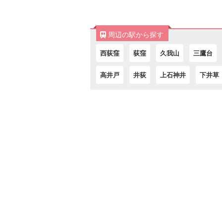
周辺の駅から探す
西荻窪
荻窪
久我山
三鷹台
高井戸
井荻
上石神井
下井草