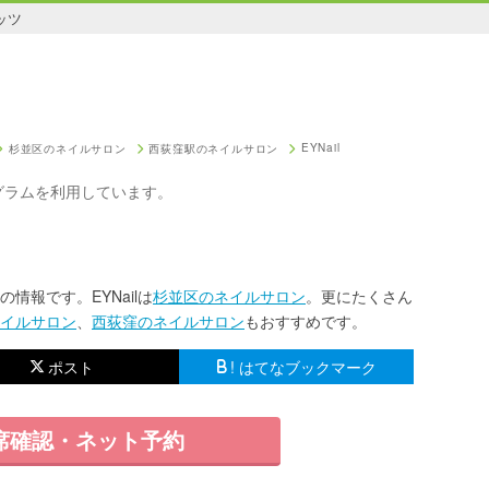
ッツ
EYNail
杉並区のネイルサロン
西荻窪駅のネイルサロン
グラムを利用しています。
の情報です。EYNailは
杉並区のネイルサロン
。更にたくさん
イルサロン
、
西荻窪のネイルサロン
もおすすめです。
ポスト
! はてなブックマーク
席確認・ネット予約