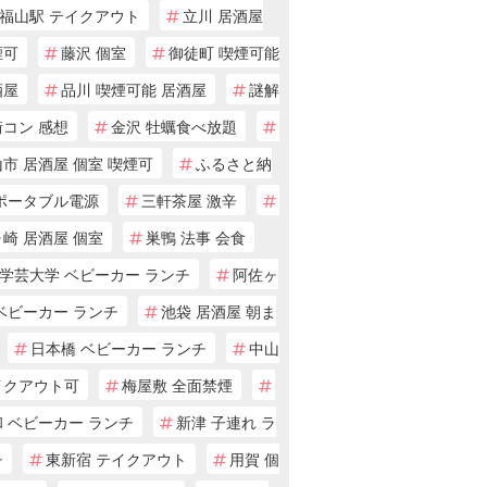
福山駅 テイクアウト
立川 居酒屋
煙可
藤沢 個室
御徒町 喫煙可能
酒屋
品川 喫煙可能 居酒屋
謎解
街コン 感想
金沢 牡蠣食べ放題
市 居酒屋 個室 喫煙可
ふるさと納
 ポータブル電源
三軒茶屋 激辛
崎 居酒屋 個室
巣鴨 法事 会食
学芸大学 ベビーカー ランチ
阿佐ヶ
ベビーカー ランチ
池袋 居酒屋 朝ま
日本橋 ベビーカー ランチ
中山
イクアウト可
梅屋敷 全面禁煙
 ベビーカー ランチ
新津 子連れ ラ
チ
東新宿 テイクアウト
用賀 個