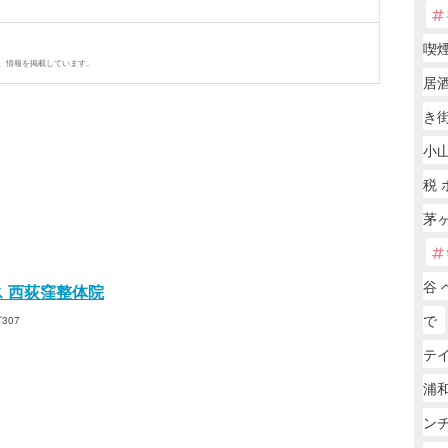
喫
、情報を掲載しています。
居
き
小山
税
茅ヶ
谷 
ス 西荻窪整体院
で
307
テ
浦和
ン