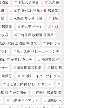
居酒屋
下北沢 外飲み
曳舟 飲
放題
席で タバコ が 吸える 居酒屋
古屋
水道橋 ランチ 土日
上野
 居酒屋
新丸子 デート
札幌
み 昼
三軒茶屋 喫煙可 居酒屋
新潟 駅前 居酒屋 朝 まで
神田 テイ
アウト
新大久保 ベビーカー ランチ
松山市 子連れ ランチ
池袋東武 ベ
ーカー
藤沢駅 深夜営業
博多 居
 喫煙可
金山駅 テイクアウト グル
ふるさと納税 びわ・いちじく
駅 接待 完全個室
神保町 居酒屋 喫
可
川崎 テイクアウト
練馬駅 ベ