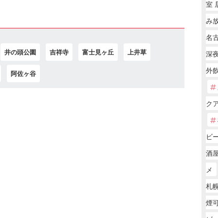
室 
み
名
井の頭公園
吉祥寺
富士見ヶ丘
上井草
深夜
外飲
阿佐ヶ谷
ク
ビ
酒屋
メ
札幌
煙