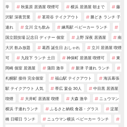
辛
秋葉原 居酒屋 喫煙可
横浜 居酒屋 朝まで
藤
沢駅 深夜営業
茗荷谷 テイクアウト
勝どき ランチ 子
連れ
立川 立ち飲み
練馬駅 ベビーカー ランチ
国立競技場 記念日 ディナー 個室
上野 深夜 居酒屋
南
大沢 飲み放題
葛西 誕生日 おしゃれ
立川 居酒屋 喫煙
可
九段下 ランチ 土日
神保町 居酒屋 喫煙可
東
岡崎 個室 居酒屋
蒲田 激辛
新津 子連れ ランチ
札幌駅 接待 完全個室
福山駅 テイクアウト
海浜幕張
駅 テイクアウト 人気
帯広 宴会 30人
中目黒 居酒屋
喫煙
大井町 居酒屋 喫煙
大森 激辛
ニュウマン
横浜 子連れランチ
ふるさと納税 食器・グラス
淀屋
橋 日曜日 ランチ
ニュウマン横浜 ベビーカー ランチ