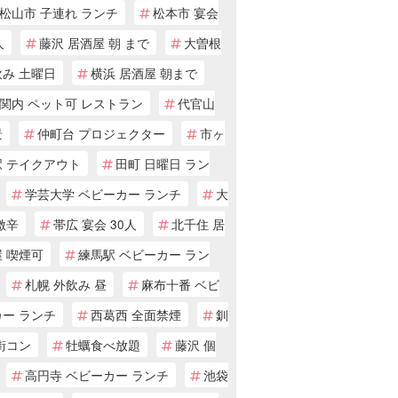
松山市 子連れ ランチ
松本市 宴会
人
藤沢 居酒屋 朝 まで
大曽根
飲み 土曜日
横浜 居酒屋 朝まで
関内 ペット可 レストラン
代官山
景
仲町台 プロジェクター
市ヶ
駅 テイクアウト
田町 日曜日 ラン
学芸大学 ベビーカー ランチ
大
激辛
帯広 宴会 30人
北千住 居
 喫煙可
練馬駅 ベビーカー ラン
札幌 外飲み 昼
麻布十番 ベビ
カー ランチ
西葛西 全面禁煙
釧
街コン
牡蠣食べ放題
藤沢 個
高円寺 ベビーカー ランチ
池袋