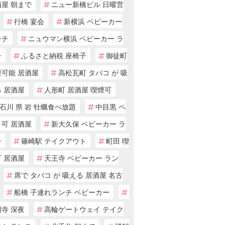
酒屋 朝まで
ニュー新橋ビル 日曜営
行橋 宴会
新横浜 ベビーカー
ンチ
ニュウマン横浜 ベビーカー ラ
チ
ふるさと納税 座椅子
御徒町
煙可能 居酒屋
高松瓦町 タバコ が 吸
 居酒屋
人形町 居酒屋 喫煙可
石川 県 岩 牡蠣食べ放題
中目黒 ペ
ト可 居酒屋
新大久保 ベビーカー ラ
チ
篠崎駅 テイクアウト
町田 喫
 居酒屋
天王寺 ベビーカー ラン
席で タバコ が 吸える 居酒屋 名古
船橋 子連れランチ ベビーカー
寺 深夜
高輪ゲートウェイ テイク