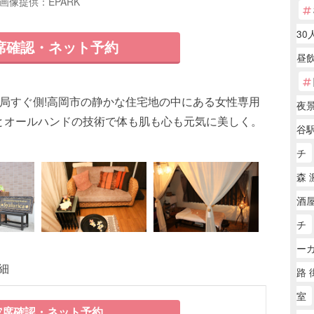
画像提供：EPARK
30
席確認・ネット予約
昼
局すぐ側!高岡市の静かな住宅地の中にある女性専用
夜
とオールハンドの技術で体も肌も心も元気に美しく。
谷
チ
森 
酒屋
チ
ー
詳細
路 
室
席確認・ネット予約