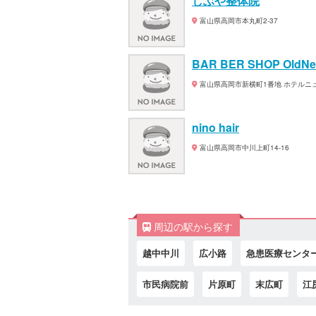
しぶや整体院
富山県高岡市本丸町2-37
BAR BER SHOP OldN
富山県高岡市新横町1番地 ホテルニ
nino hair
富山県高岡市中川上町14-16
周辺の駅から探す
越中中川
広小路
急患医療センタ
市民病院前
片原町
末広町
江