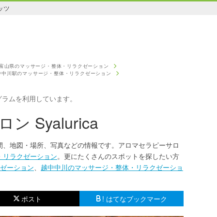
ッツ
富山県のマッサージ・整体・リラクゼーション
中中川駅のマッサージ・整体・リラクゼーション
グラムを利用しています。
Syalurica
営業時間、地図・場所、写真などの情報です。アロマセラピーサロ
・リラクゼーション
。更にたくさんのスポットを探したい方
ゼーション
、
越中中川のマッサージ・整体・リラクゼーショ
ポスト
! はてなブックマーク