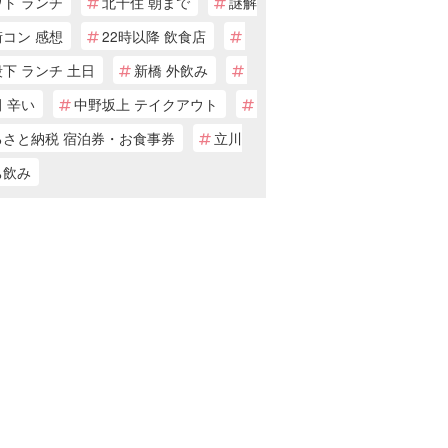
ウト ランチ
北千住 朝まで
謎解
街コン 感想
22時以降 飲食店
下 ランチ 土日
新橋 外飲み
 辛い
中野坂上 テイクアウト
るさと納税 宿泊券・お食事券
立川
ち飲み