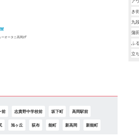
ア
き
九段
ew
蒲田
ューオータニ高岡2F
ふ
立
ー前
志貴野中学校前
坂下町
高岡駅前
尻
旭ヶ丘
荻布
能町
新高岡
新能町