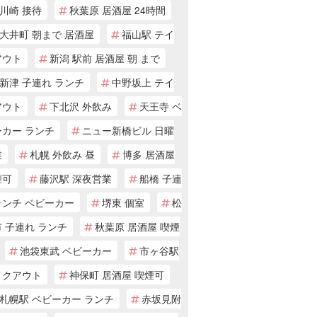
川崎 接待
秋葉原 居酒屋 24時間
大井町 朝まで 居酒屋
福山駅 テイ
アウト
新潟 駅前 居酒屋 朝 まで
新津 子連れ ランチ
中野坂上 テイ
アウト
下北沢 外飲み
天王寺 ベ
ーカー ランチ
ニュー新橋ビル 日曜
業
札幌 外飲み 昼
博多 居酒屋
煙可
藤沢駅 深夜営業
船橋 子連
ランチ ベビーカー
堺東 個室
松
 子連れ ランチ
秋葉原 居酒屋 喫煙
池袋東武 ベビーカー
市ヶ谷駅
イクアウト
神保町 居酒屋 喫煙可
札幌駅 ベビーカー ランチ
赤坂見附