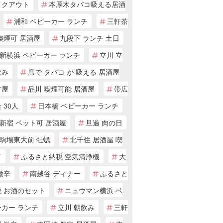
イクアウト
本厚木タバコ吸える居酒
浦和 ベビーカー ランチ
三軒茶
喫煙可 居酒屋
九段下 ランチ 土日
新横浜 ベビーカー ランチ
立川 立
飲み
席で タバコ が 吸える 居酒屋
古屋
品川 喫煙可能 居酒屋
帯広
 30人
日本橋 ベビーカー ランチ
新宿 ペット可 居酒屋
旦過 肉の日
駒場東大前 牡蠣
北千住 居酒屋 喫
可
ふるさと納税 空気清浄機
大
激辛
南越谷 ディナー
ふるさと
税 お酒のセット
ニュウマン横浜 ベ
ーカー ランチ
立川 朝飲み
三軒