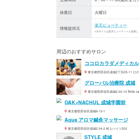
休業日
火曜日
楽天ビューティー
情報提供元
※当サイトは楽天ビューティーと提携し
周辺のおすすめサロン
ココロカラダメディカル
東京都世田谷区成城2丁目25-11 ひの
グローバル治療院 成城
東京都世田谷区成城2-22-10 Bella c
OAK×NACHUL 成城学園前
東京都世田谷区成城6-13-1
Aqua アロマ鍼灸マッサージ
東京都世田谷区成城2-34-2 村上ハイツ202
STYLE 成城