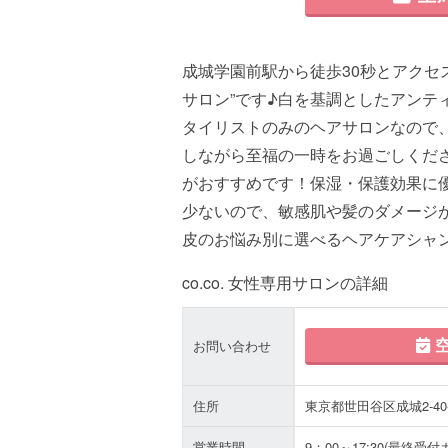
成城学園前駅から徒歩30秒とアクセ
サロン”です♪白を基調としたアンテ
タイリストのみのヘアサロンなので
しながら至福の一時をお過ごしくださ
がおすすめです！保湿・保護効果に
少ないので、敏感肌や髪のダメージが
皮のお悩み別に選べるヘアケアシャン
co.co. 女性専用サロンの詳細
空
お問い合わせ
住所
東京都世田谷区成城2-40
営業時間
9：00～17:30(最終受