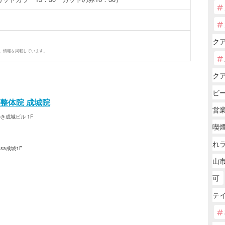
ク
、情報を掲載しています。
ク
ビ
整体院 成城院
営
き成城ビル 1F
喫
れ
asa成城1F
山市
可
テ