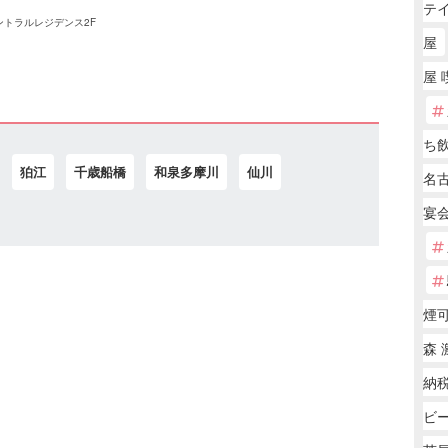
テ
セントラルレジデンス2F
屋
屋 
ち
狛江
千歳船橋
和泉多摩川
仙川
名
宴会
煙
森 
納
ビ