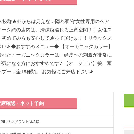
ス抜群★外からは見えない隠れ家的“女性専用のヘア
ィーク調の店内は、清潔感溢れる上質空間！！女性ス
、初めての方も安心して通って頂けます！リラックス
い♪ ◆おすすめメニュー◆ 【オーガニックカラー】
優れたオーガニックカラーは、頭皮への刺激が非常に
気になる方におすすめです♪ 【オージュア】髪、頭
プー。全18種類。 お気軽にご来店下さい♪
席確認・ネット予約
-25 パレブランビル2階
付カットカラー15：30 カットのみ16：30）