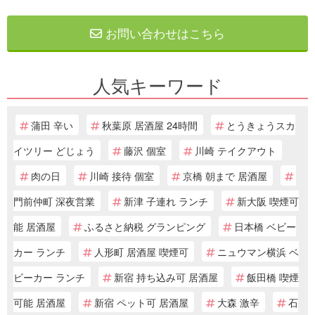
お問い合わせはこちら
人気キーワード
蒲田 辛い
秋葉原 居酒屋 24時間
とうきょうスカ
イツリー どじょう
藤沢 個室
川崎 テイクアウト
肉の日
川崎 接待 個室
京橋 朝まで 居酒屋
門前仲町 深夜営業
新津 子連れ ランチ
新大阪 喫煙可
能 居酒屋
ふるさと納税 グランピング
日本橋 ベビー
カー ランチ
人形町 居酒屋 喫煙可
ニュウマン横浜 ベ
ビーカー ランチ
新宿 持ち込み可 居酒屋
飯田橋 喫煙
可能 居酒屋
新宿 ペット可 居酒屋
大森 激辛
石