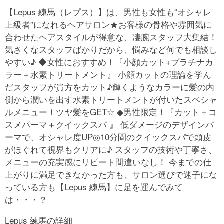
【Lepus 練馬（レプス）】は、男性も女性も“オシャレ
上級者”になれるヘアサロン★お客様の骨格や雰囲気に
合わせたヘアスタイルが得意な、凄腕スタッフ大集結！
気さくなスタッフばかりだから、悩みなど何でも相談し
やすい♪ ◆女性におすすめ！『小顔カット+プラチナカ
ラー＋水素トリートメント』 小顔カットの理論を学ん
だスタッフが貴方をカット♪輝くようなカラーに髪の内
側から潤いを出す水素トリートメントが付いたスペシャ
ルメニュー！ツヤ髪をGET☆ ◆男性限定！『カット＋コ
スメパーマ＋クイックスパ 』 低ダメージのデザインパ
ーマで、オシャレ度UP◎10分間のクイックスパで頭皮
がほぐれて視界もクリアに♪ スタッフの技術や丁寧さ、
メニューの充実感にリピート間違いなし！ 今までの仕
上がりに満足できなかった方も、サロン選びで迷子にな
っている方も【Lepus 練馬】に足を運んでみて
は・・・？
Lepus 練馬の詳細