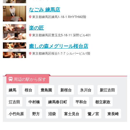
なごみ 練馬店
東京都練馬区練馬1-18-1 RHYTHM2階
楽の匠
東京都練馬区豊玉北5-18-11 深野ビル401
癒しの森メグリール桜台店
東京都練馬区桜台1-7-7 シルバービル1階
周辺の駅から探す
練馬
桜台
豊島園
新桜台
氷川台
新江古田
江古田
中村橋
練馬春日町
平和台
都立家政
小竹向原
野方
沼袋
富士見台
鷺ノ宮
東長崎