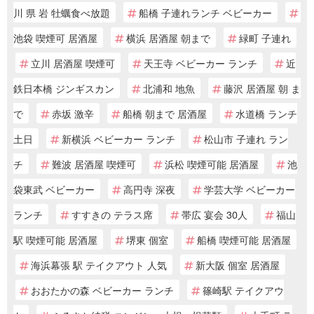
川 県 岩 牡蠣食べ放題
船橋 子連れランチ ベビーカー
池袋 喫煙可 居酒屋
横浜 居酒屋 朝まで
緑町 子連れ
立川 居酒屋 喫煙可
天王寺 ベビーカー ランチ
近
鉄日本橋 ジンギスカン
北浦和 地魚
藤沢 居酒屋 朝 ま
で
赤坂 激辛
船橋 朝まで 居酒屋
水道橋 ランチ
土日
新横浜 ベビーカー ランチ
松山市 子連れ ラン
チ
難波 居酒屋 喫煙可
浜松 喫煙可能 居酒屋
池
袋東武 ベビーカー
高円寺 深夜
学芸大学 ベビーカー
ランチ
すすきの テラス席
帯広 宴会 30人
福山
駅 喫煙可能 居酒屋
堺東 個室
船橋 喫煙可能 居酒屋
海浜幕張 駅 テイクアウト 人気
新大阪 個室 居酒屋
おおたかの森 ベビーカー ランチ
篠崎駅 テイクアウ