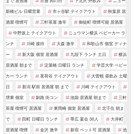
まで 居酒屋
旦過 肉の日
下北沢 外飲み
ニュー
新橋ビル 日曜営業
市ヶ谷駅 テイクアウト
秋葉原 居
酒屋 喫煙可
三軒茶屋 激辛
御徒町 喫煙可能 居酒屋
中野坂上 テイクアウト
ニュウマン横浜 ベビーカー ラ
ンチ
川崎 接待
大森 激辛
和歌山市 個室 ディナ
ー
新大阪 個室 居酒屋
九段下 ランチ 土日
横浜
居酒屋 朝まで
淀屋橋 日曜日 ランチ
学芸大学 ベビー
カー ランチ
茗荷谷 テイクアウト
大曽根 昼飲み 土曜
日
新潟 駅前 居酒屋 朝 まで
川崎 テイクアウト
堺東 個室
釧路 街コン
池袋 居酒屋 朝まで
三軒
茶屋 喫煙可 居酒屋
東岡崎 個室 居酒屋
北千住 朝ま
で
田町 日曜日 ランチ
帯広 宴会 30人
大井町
居酒屋 喫煙
金沢 激辛
新宿 ペット可 居酒屋
池