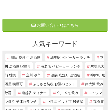
お問い合わせはこちら
人気キーワード
町田 喫煙可 居酒屋
練馬駅 ベビーカー ランチ
立
川 居酒屋 喫煙可
海老名 ベビーカー ランチ
駒場東大
前 牡蠣
立川 激辛
池袋 喫煙可 居酒屋
神保町 居
酒屋 喫煙可
ふるさと納税 お酒のセット
南大沢 飲み
放題
南越谷 ディナー
立川 立ち飲み
ニュウマ
ン横浜 子連れランチ
中目黒 ペット可 居酒屋
京橋 朝