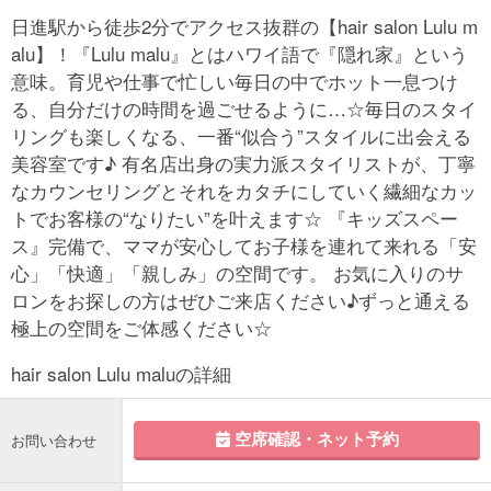
日進駅から徒歩2分でアクセス抜群の【hair salon Lulu m
alu】！『Lulu malu』とはハワイ語で『隠れ家』という
意味。育児や仕事で忙しい毎日の中でホット一息つけ
る、自分だけの時間を過ごせるように…☆毎日のスタイ
リングも楽しくなる、一番“似合う”スタイルに出会える
美容室です♪ 有名店出身の実力派スタイリストが、丁寧
なカウンセリングとそれをカタチにしていく繊細なカッ
トでお客様の“なりたい”を叶えます☆ 『キッズスペー
ス』完備で、ママが安心してお子様を連れて来れる「安
心」「快適」「親しみ」の空間です。 お気に入りのサ
ロンをお探しの方はぜひご来店ください♪ずっと通える
極上の空間をご体感ください☆
hair salon Lulu maluの詳細
空席確認・ネット予約
お問い合わせ