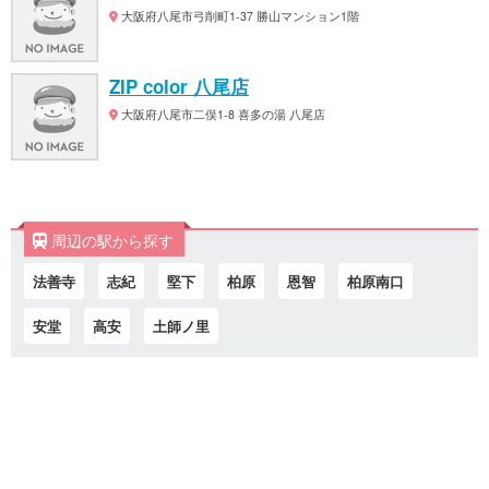
大阪府八尾市弓削町1-37 勝山マンション1階
ZIP color 八尾店
大阪府八尾市二俣1-8 喜多の湯 八尾店
周辺の駅から探す
法善寺
志紀
堅下
柏原
恩智
柏原南口
安堂
高安
土師ノ里