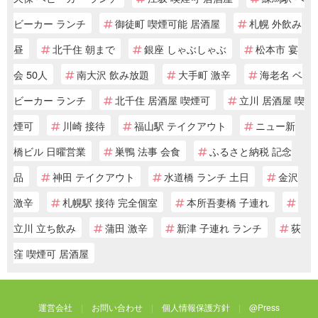
ビーカー ランチ
御徒町 喫煙可能 居酒屋
札幌 外飲み
昼
北千住 朝まで
銀座 しゃぶしゃぶ
松本市 宴
会 50人
南大沢 飲み放題
大手町 激辛
海老名 ベ
ビーカー ランチ
北千住 居酒屋 喫煙可
立川 居酒屋 喫
煙可
川崎 接待
福山駅 テイクアウト
ニュー新
橋ビル 日曜営業
巣鴨 法事 会食
ふるさと納税 記念
品
神田 テイクアウト
水道橋 ランチ 土日
金沢
激辛
札幌駅 接待 完全個室
本所吾妻橋 子連れ
立川 立ち飲み
蒲田 激辛
新津 子連れ ランチ
荻
窪 喫煙可 居酒屋
運営会社
お問い合わせ
個人情報保護方針
@Press