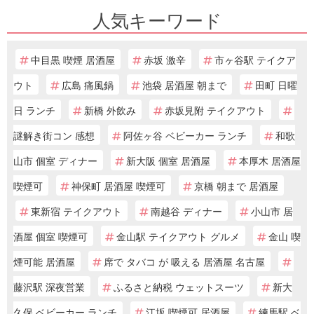
人気キーワード
中目黒 喫煙 居酒屋
赤坂 激辛
市ヶ谷駅 テイクア
ウト
広島 痛風鍋
池袋 居酒屋 朝まで
田町 日曜
日 ランチ
新橋 外飲み
赤坂見附 テイクアウト
謎解き街コン 感想
阿佐ヶ谷 ベビーカー ランチ
和歌
山市 個室 ディナー
新大阪 個室 居酒屋
本厚木 居酒屋
喫煙可
神保町 居酒屋 喫煙可
京橋 朝まで 居酒屋
東新宿 テイクアウト
南越谷 ディナー
小山市 居
酒屋 個室 喫煙可
金山駅 テイクアウト グルメ
金山 喫
煙可能 居酒屋
席で タバコ が 吸える 居酒屋 名古屋
藤沢駅 深夜営業
ふるさと納税 ウェットスーツ
新大
久保 ベビーカー ランチ
江坂 喫煙可 居酒屋
練馬駅 ベ