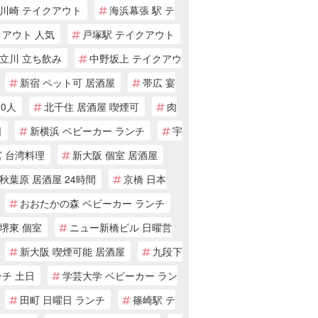
川崎 テイクアウト
海浜幕張 駅 テ
クアウト 人気
戸塚駅 テイクアウト
立川 立ち飲み
中野坂上 テイクアウ
新宿 ペット可 居酒屋
帯広 宴
30人
北千住 居酒屋 喫煙可
肉
日
新横浜 ベビーカー ランチ
宇
宮 台湾料理
新大阪 個室 居酒屋
秋葉原 居酒屋 24時間
京橋 日本
おおたかの森 ベビーカー ランチ
堺東 個室
ニュー新橋ビル 日曜営
新大阪 喫煙可能 居酒屋
九段下
チ 土日
学芸大学 ベビーカー ラン
田町 日曜日 ランチ
篠崎駅 テ