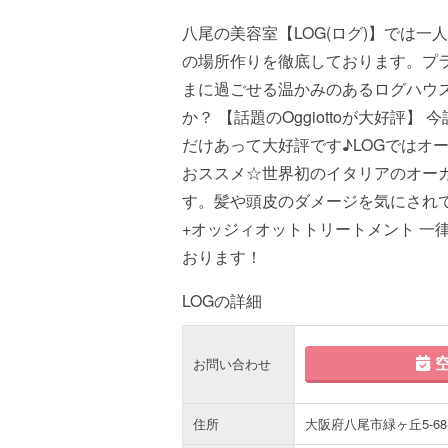
八尾の美容室【LOG(ログ)】では
の場所作りを徹底しております。プ
まに過ごせる温かみのあるログハウ
か？ 【話題のOggiottoが大好評】
だけあって大好評です♪LOGではオーガ
おススメ☆世界初のイタリアのオーガ
す。髪や頭皮のダメージを気にされて
+オッジィオットトリートメント 一律
おります！
LOGの詳細
空
お問い合わせ
住所
大阪府八尾市緑ヶ丘5-68-