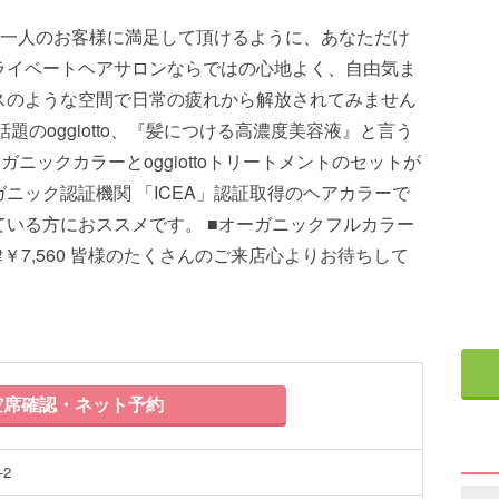
一人一人のお客様に満足して頂けるように、あなただけ
ライベートヘアサロンならではの心地よく、自由気ま
スのような空間で日常の疲れから解放されてみません
 今話題のoggiotto、『髪につける高濃度美容液』と言う
ニックカラーとoggiottoトリートメントのセットが
ニック認証機関 「ICEA」認証取得のヘアカラーで
いる方におススメです。 ■オーガニックフルカラー
￥7,560 皆様のたくさんのご来店心よりお待ちして
席確認・ネット予約
2