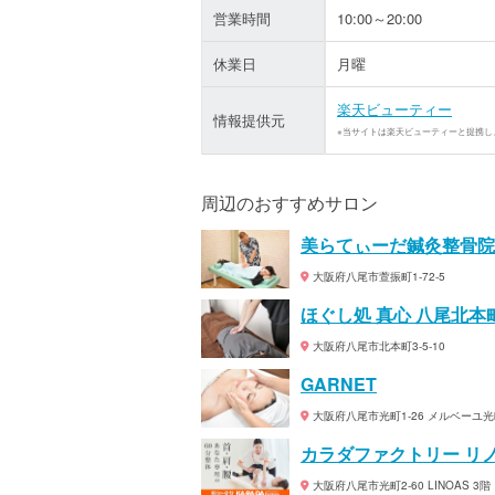
営業時間
10:00～20:00
休業日
月曜
楽天ビューティー
情報提供元
※当サイトは楽天ビューティーと提携し
周辺のおすすめサロン
美らてぃーだ鍼灸整骨院
大阪府八尾市萱振町1-72-5
ほぐし処 真心 八尾北本
大阪府八尾市北本町3-5-10
GARNET
大阪府八尾市光町1-26 メルベーユ光
カラダファクトリー リ
大阪府八尾市光町2-60 LINOAS 3階