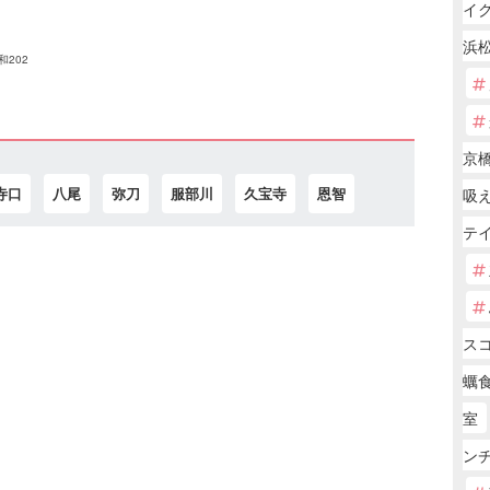
イ
浜松
和202
京橋
寺口
八尾
弥刀
服部川
久宝寺
恩智
吸
テ
ス
蠣
室
ンチ