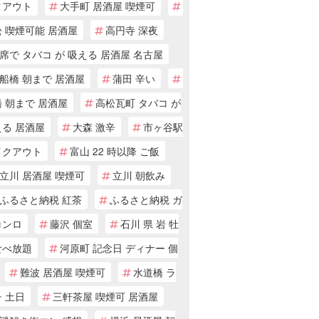
クアウト
大手町 居酒屋 喫煙可
 喫煙可能 居酒屋
高円寺 深夜
席で タバコ が 吸える 居酒屋 名古屋
船橋 朝まで 居酒屋
蒲田 辛い
 朝まで 居酒屋
高松瓦町 タバコ が
える 居酒屋
大森 激辛
市ヶ谷駅
イクアウト
富山 22 時以降 ご飯
立川 居酒屋 喫煙可
立川 朝飲み
ふるさと納税 紅茶
ふるさと納税 ガ
コンロ
藤沢 個室
石川 県 岩 牡
食べ放題
河原町 記念日 ディナー 個
難波 居酒屋 喫煙可
水道橋 ラ
 土日
三軒茶屋 喫煙可 居酒屋