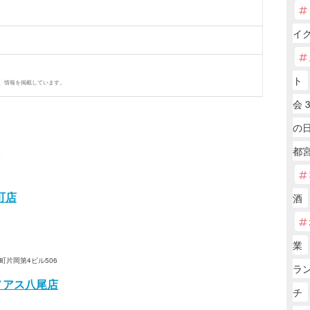
イ
ト
、情報を掲載しています。
会 
の
都
町店
酒
業
町片岡第4ビル506
ラン
ノアス八尾店
チ