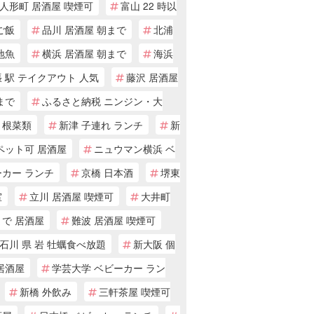
人形町 居酒屋 喫煙可
富山 22 時以
ご飯
品川 居酒屋 朝まで
北浦
地魚
横浜 居酒屋 朝まで
海浜
 駅 テイクアウト 人気
藤沢 居酒屋
まで
ふるさと納税 ニンジン・大
・根菜類
新津 子連れ ランチ
新
ペット可 居酒屋
ニュウマン横浜 ベ
ーカー ランチ
京橋 日本酒
堺東
室
立川 居酒屋 喫煙可
大井町
まで 居酒屋
難波 居酒屋 喫煙可
石川 県 岩 牡蠣食べ放題
新大阪 個
居酒屋
学芸大学 ベビーカー ラン
新橋 外飲み
三軒茶屋 喫煙可