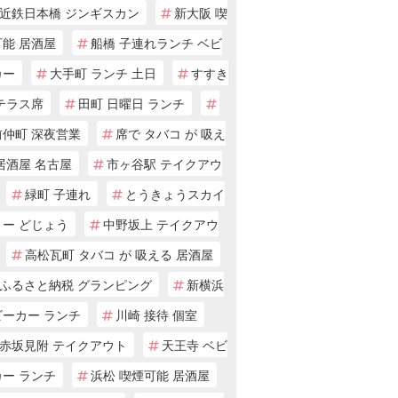
近鉄日本橋 ジンギスカン
新大阪 喫
可能 居酒屋
船橋 子連れランチ ベビ
カー
大手町 ランチ 土日
すすき
テラス席
田町 日曜日 ランチ
前仲町 深夜営業
席で タバコ が 吸え
居酒屋 名古屋
市ヶ谷駅 テイクアウ
緑町 子連れ
とうきょうスカイ
リー どじょう
中野坂上 テイクアウ
高松瓦町 タバコ が 吸える 居酒屋
ふるさと納税 グランピング
新横浜
ビーカー ランチ
川崎 接待 個室
赤坂見附 テイクアウト
天王寺 ベビ
カー ランチ
浜松 喫煙可能 居酒屋