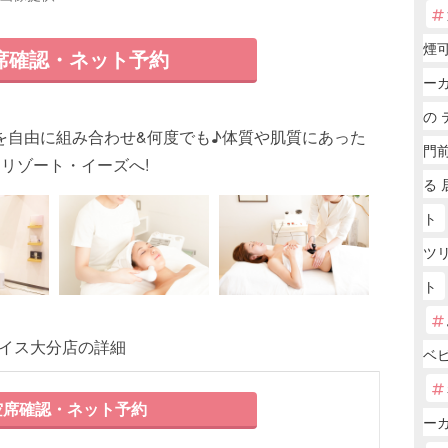
煙
席確認・ネット予約
ー
の 
を自由に組み合わせ&何度でも♪体質や肌質にあった
門
リゾート・イーズへ!
る 
ト
ツ
ト
レイス大分店の詳細
ベ
席確認・ネット予約
ー