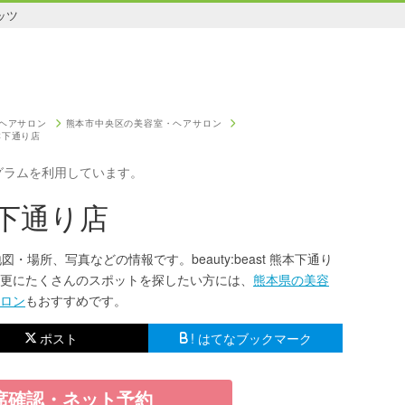
ッツ
ヘアサロン
熊本市中央区の美容室・ヘアサロン
 熊本下通り店
グラムを利用しています。
熊本下通り店
、地図・場所、写真などの情報です。beauty:beast 熊本下通り
更にたくさんのスポットを探したい方には、
熊本県の美容
ロン
もおすすめです。
ポスト
! はてなブックマーク
席確認・ネット予約