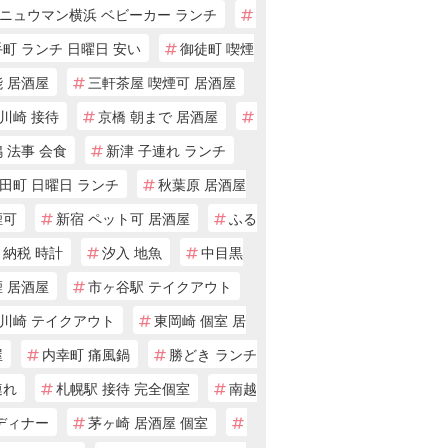
ニュウマン横浜 ベビーカー ランチ
町 ランチ 日曜日 安い
御徒町 喫煙
 居酒屋
三軒茶屋 喫煙可 居酒屋
川崎 接待
京橋 朝まで 居酒屋
 法事 会食
新津 子連れ ランチ
田町 日曜日 ランチ
秋葉原 居酒屋
煙可
新宿 ペット可 居酒屋
ふる
と納税 時計
汐入 地魚
中目黒
 居酒屋
市ヶ谷駅 テイクアウト
川崎 テイクアウト
東岡崎 個室 居
屋
内幸町 痛風鍋
勝どき ランチ
連れ
札幌駅 接待 完全個室
南越
ディナー
茅ヶ崎 居酒屋 個室