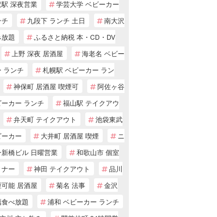
沢駅 深夜営業
学芸大学 ベビーカー
ンチ
九段下 ランチ 土日
南大沢
み放題
ふるさと納税 本・CD・DV
上野 深夜 居酒屋
海老名 ベビー
 ランチ
札幌駅 ベビーカー ラン
神保町 居酒屋 喫煙可
阿佐ヶ谷
ビーカー ランチ
福山駅 テイクアウ
弁天町 テイクアウト
池袋東武
ビーカー
大井町 居酒屋 喫煙
ニ
ー新橋ビル 日曜営業
和歌山市 個室
ィナー
神田 テイクアウト
品川
煙可能 居酒屋
菊名 法事
金沢
蠣食べ放題
浦和 ベビーカー ランチ