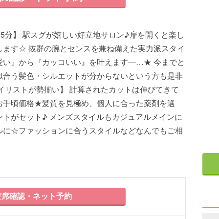
歩5分】 駅スグが嬉しい好立地サロン♪扉を開くと楽し
します☆ 抜群の腕とセンスを兼ね備えた実力派スタイ
愛い』から『カッコいい』を叶えます―…★ 今までと
似合う髪色・シルエットが分からないという方も是非
イリストが勢揃い】 計算されたカットは伸びてきて
お手頃価格★髪質を見極め、個人に合った薬剤を選
トがセット♪ メンズスタイルもカジュアルメインに
ルに☆ファッションに合うスタイルなどなんでもご相
席確認・ネット予約