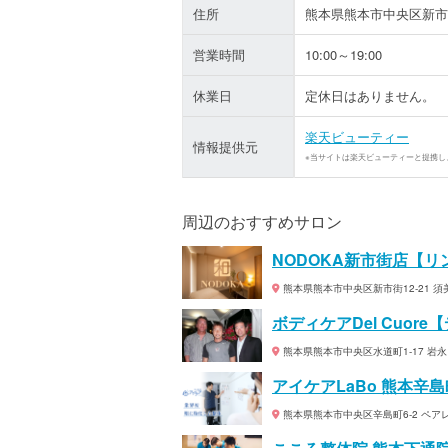
住所
熊本県熊本市中央区新市街
営業時間
10:00～19:00
休業日
定休日はありません。
楽天ビューティー
情報提供元
※当サイトは楽天ビューティーと提携し
周辺のおすすめサロン
NODOKA新市街店【
熊本県熊本市中央区新市街12-21 須
ボディケアDel Cuore
熊本県熊本市中央区水道町1-17 岩永
アイケアLaBo 熊本辛
熊本県熊本市中央区辛島町6-2 ペアレ