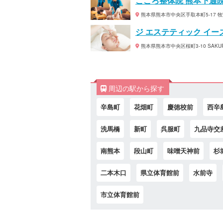
こころ整体院 熊本下通
熊本県熊本市中央区手取本町5-17 牧
ジ エステティック イー
熊本県熊本市中央区桜町3-10 SAKURA 
周辺の駅から探す
辛島町
花畑町
慶徳校前
西辛
洗馬橋
新町
呉服町
九品寺交
南熊本
段山町
味噌天神前
杉
二本木口
県立体育館前
水前寺
市立体育館前