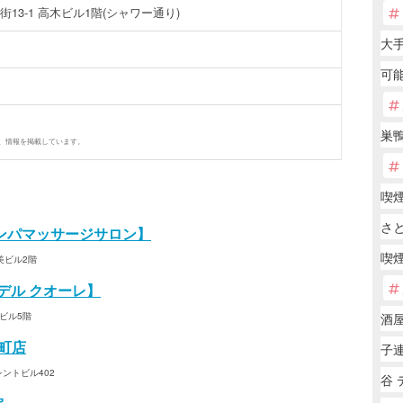
13-1 高木ビル1階(シャワー通り)
大手
可能
巣鴨
、情報を掲載しています。
喫
さ
リンパマッサージサロン】
喫煙
美ビル2階
【デル クオーレ】
ビル5階
酒
島町店
子
ントビル402
谷 