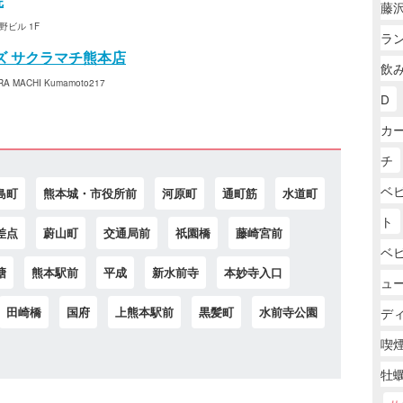
院
藤
野ビル 1F
ラ
ズ サクラマチ熊本店
飲
MACHI Kumamoto217
D
カー
チ
ベ
島町
熊本城・市役所前
河原町
通町筋
水道町
ト
差点
蔚山町
交通局前
祇園橋
藤崎宮前
ベ
塘
熊本駅前
平成
新水前寺
本妙寺入口
ュ
田崎橋
国府
上熊本駅前
黒髪町
水前寺公園
デ
喫
牡