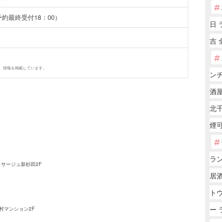
日予約最終受付18：00）
日 
吉 
、情報を掲載しています。
ン
酒屋
北千
煙
ラ
ッサージュ新杉田2F
居
トウ
ー 
田村マンション2F