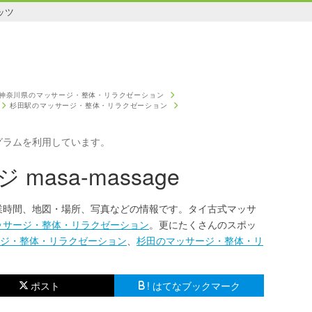
ッツ
神奈川県のマッサージ・整体・リラクゼーション
杉田駅のマッサージ・整体・リラクゼーション
グラムを利用しています。
asa-massage
eの営業時間、地図・場所、写真などの情報です。タイ古式マッサ
ッサージ・整体・リラクゼーション
。更にたくさんのスポッ
ジ・整体・リラクゼーション
、
杉田のマッサージ・整体・リ
ポスト
! はてなブックマーク