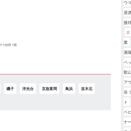
ウ
居
接
業
ララ杉田 1階
酒
ペ
歌山
ア
磯子
洋光台
京急富岡
鳥浜
並木北
谷
ト
ベ
ナー