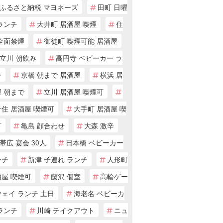
ふるさと納税 マヨネーズ
田町 日曜
ランチ
大井町 居酒屋 喫煙
住
全面禁煙
御徒町 喫煙可能 居酒屋
立川 朝飲み
高円寺 ベビーカー ラ
チ
京橋 朝まで 居酒屋
横浜 居
 朝まで
立川 居酒屋 喫煙可
住 居酒屋 喫煙可
大手町 居酒屋 喫
可
亀島 顔合わせ
大森 激辛
帯広 宴会 30人
日本橋 ベビーカー
ンチ
新津 子連れ ランチ
人形町
酒屋 喫煙可
藤沢 個室
高輪ゲー
ェイ ランチ 土日
海老名 ベビーカ
ランチ
川崎 テイクアウト
ニュ