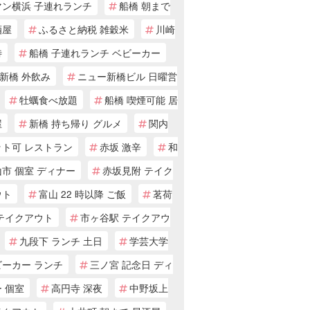
マン横浜 子連れランチ
船橋 朝まで
酒屋
ふるさと納税 雑穀米
川崎
待
船橋 子連れランチ ベビーカー
新橋 外飲み
ニュー新橋ビル 日曜営
牡蠣食べ放題
船橋 喫煙可能 居
屋
新橋 持ち帰り グルメ
関内
ット可 レストラン
赤坂 激辛
和
市 個室 ディナー
赤坂見附 テイク
ウト
富山 22 時以降 ご飯
茗荷
 テイクアウト
市ヶ谷駅 テイクアウ
九段下 ランチ 土日
学芸大学
ビーカー ランチ
三ノ宮 記念日 ディ
 個室
高円寺 深夜
中野坂上