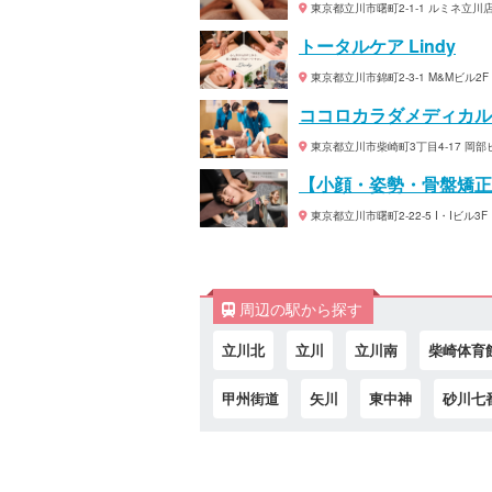
東京都立川市曙町2-1-1 ルミネ立川店
トータルケア Lindy
東京都立川市錦町2-3-1 M&Mビル2F
ココロカラダメディカル
東京都立川市柴崎町3丁目4-17 岡部ビ
【小顔・姿勢・骨盤矯正
東京都立川市曙町2-22-5 I・Iビル3F
周辺の駅から探す
立川北
立川
立川南
柴崎体育
甲州街道
矢川
東中神
砂川七