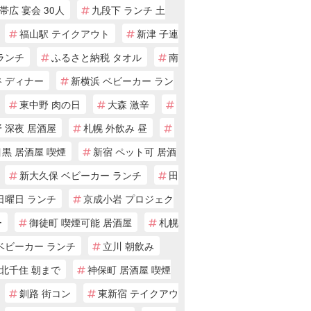
帯広 宴会 30人
九段下 ランチ 土
福山駅 テイクアウト
新津 子連
ランチ
ふるさと納税 タオル
南
谷 ディナー
新横浜 ベビーカー ラン
東中野 肉の日
大森 激辛
 深夜 居酒屋
札幌 外飲み 昼
黒 居酒屋 喫煙
新宿 ペット可 居酒
新大久保 ベビーカー ランチ
田
日曜日 ランチ
京成小岩 プロジェク
ー
御徒町 喫煙可能 居酒屋
札幌
ベビーカー ランチ
立川 朝飲み
北千住 朝まで
神保町 居酒屋 喫煙
釧路 街コン
東新宿 テイクアウ