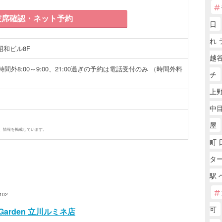
席確認・ネット予約
日
れ 
昭和ビル8F
越
0 時間外8:00～9:00、21:00過ぎの予約は電話受付のみ （時間外料
チ
上野
中目
屋
、情報を掲載しています。
町 
タ
駅 
02
可
Garden 立川ルミネ店