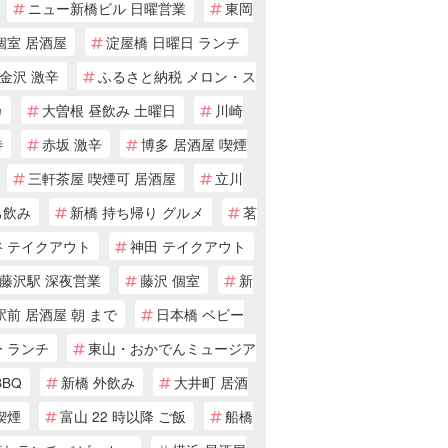
ニュー新橋ビル 日曜営業
東岡
個室 居酒屋
淀屋橋 日曜日 ランチ
金沢 激辛
ふるさと納税 メロン・ス
カ
大曽根 昼飲み 土曜日
川崎
待
赤坂 激辛
博多 居酒屋 喫煙
三軒茶屋 喫煙可 居酒屋
立川
ち飲み
新橋 持ち帰り グルメ
茗
谷 テイクアウト
神田 テイクアウト
藤沢駅 深夜営業
藤沢 個室
新
駅前 居酒屋 朝 まで
日本橋 ベビー
 ランチ
東山・おかでんミュージア
BBQ
新橋 外飲み
大井町 居酒
喫煙
富山 22 時以降 ご飯
船橋