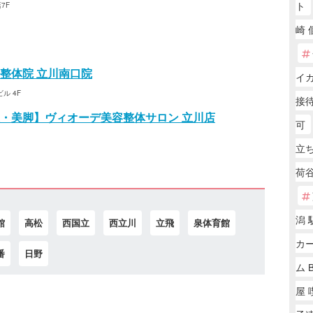
ト
7F
崎 
整体院 立川南口院
イ
ル 4F
接
・美脚】ヴィオーデ美容整体サロン 立川店
可
立
荷
潟 
館
高松
西国立
西立川
立飛
泉体育館
カー
番
日野
ム 
屋 