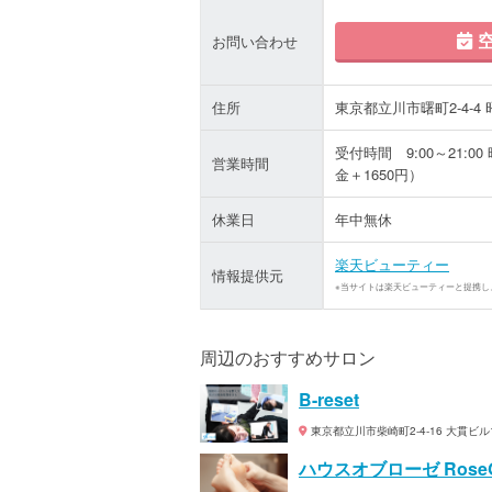
空
お問い合わせ
住所
東京都立川市曙町2-4-4 
受付時間 9:00～21:0
営業時間
金＋1650円）
休業日
年中無休
楽天ビューティー
情報提供元
※当サイトは楽天ビューティーと提携し
周辺のおすすめサロン
B-reset
東京都立川市柴崎町2-4-16 大貫ビル1
ハウスオブローゼ Rose