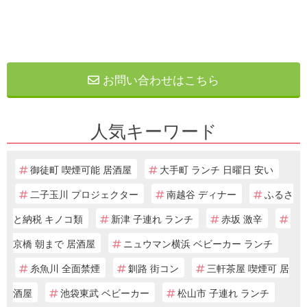
お問い合わせはこちら
人気キーワード
御徒町 喫煙可能 居酒屋
大手町 ランチ 日曜日 安い
二子玉川 プロジェクター
南越谷 ディナー
ふるさ
と納税 キノコ類
新津 子連れ ランチ
赤坂 激辛
京橋 朝まで 居酒屋
ニュウマン横浜 ベビーカー ランチ
糸魚川 全面禁煙
釧路 街コン
三軒茶屋 喫煙可 居
酒屋
池袋東武 ベビーカー
松山市 子連れ ランチ