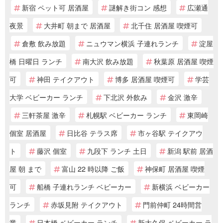
新宿 ペット可 居酒屋
謎解き街コン 感想
広瀬通
夜景
大井町 朝まで 居酒屋
北千住 居酒屋 喫煙可
倉敷 飲み放題
ニュウマン横浜 子連れランチ
淀屋
橋 日曜日 ランチ
南大沢 飲み放題
秋葉原 居酒屋 喫煙
可
神田 テイクアウト
博多 居酒屋 喫煙可
学芸
大学 ベビーカー ランチ
下北沢 外飲み
金沢 激辛
三軒茶屋 激辛
札幌駅 ベビーカー ランチ
東岡崎
個室 居酒屋
日比谷 テラス席
市ヶ谷駅 テイクアウ
ト
藤沢 個室
九段下 ランチ 土日
新潟 駅前 居酒
屋 朝 まで
富山 22 時以降 ご飯
神保町 居酒屋 喫煙
可
船橋 子連れランチ ベビーカー
新横浜 ベビーカー
ランチ
赤坂見附 テイクアウト
門前仲町 24時間営
業
日本橋 ベビーカー ランチ
新大久保 ベビーカー ラ