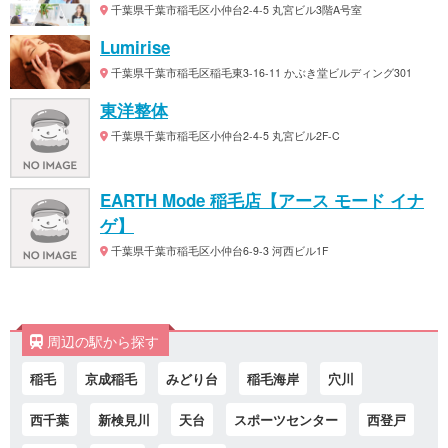
千葉県千葉市稲毛区小仲台2-4-5 丸宮ビル3階A号室
Lumirise
千葉県千葉市稲毛区稲毛東3-16-11 かぶき堂ビルディング301
東洋整体
千葉県千葉市稲毛区小仲台2-4-5 丸宮ビル2F-C
EARTH Mode 稲毛店【アース モード イナ
ゲ】
千葉県千葉市稲毛区小仲台6-9-3 河西ビル1F
周辺の駅から探す
稲毛
京成稲毛
みどり台
稲毛海岸
穴川
西千葉
新検見川
天台
スポーツセンター
西登戸