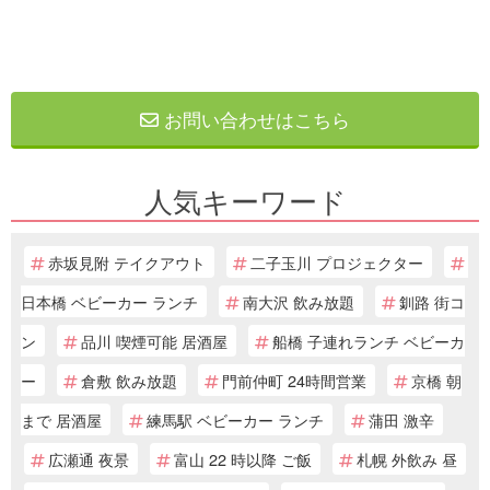
お問い合わせはこちら
人気キーワード
赤坂見附 テイクアウト
二子玉川 プロジェクター
日本橋 ベビーカー ランチ
南大沢 飲み放題
釧路 街コ
ン
品川 喫煙可能 居酒屋
船橋 子連れランチ ベビーカ
ー
倉敷 飲み放題
門前仲町 24時間営業
京橋 朝
まで 居酒屋
練馬駅 ベビーカー ランチ
蒲田 激辛
広瀬通 夜景
富山 22 時以降 ご飯
札幌 外飲み 昼