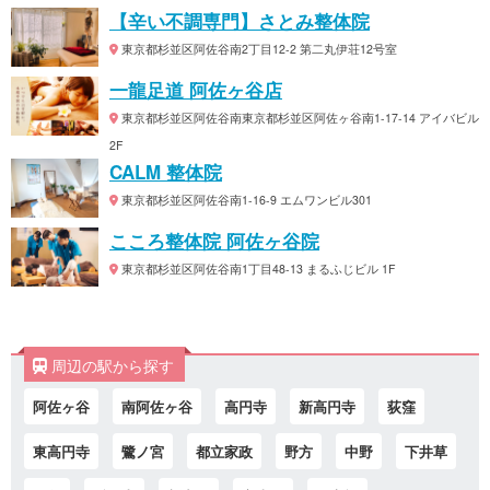
【辛い不調専門】さとみ整体院
東京都杉並区阿佐谷南2丁目12-2 第二丸伊荘12号室
一龍足道 阿佐ヶ谷店
東京都杉並区阿佐谷南東京都杉並区阿佐ヶ谷南1-17-14 アイバビル
2F
CALM 整体院
東京都杉並区阿佐谷南1-16-9 エムワンビル301
こころ整体院 阿佐ヶ谷院
東京都杉並区阿佐谷南1丁目48-13 まるふじビル 1F
周辺の駅から探す
阿佐ヶ谷
南阿佐ヶ谷
高円寺
新高円寺
荻窪
東高円寺
鷺ノ宮
都立家政
野方
中野
下井草