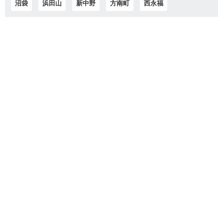
沼袋
浜田山
新中野
方南町
西永福