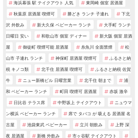
海浜幕張 駅 テイクアウト 人気
東岡崎 個室 居酒屋
秋葉原 居酒屋 喫煙可
勝どき ランチ 子連れ
下北
沢 外飲み
新大久保 ベビーカー ランチ
大手町 ランチ
日曜日 安い
和歌山市 個室 ディナー
新大阪 個室 居酒
屋
御徒町 喫煙可能 居酒屋
糸魚川 全面禁煙
松
山市 子連れ ランチ
神保町 居酒屋 喫煙可
ふるさと納
税 キノコ類
北千住 居酒屋 喫煙可
ふるさと納税 佐賀
牛
ニュー新橋ビル 日曜営業
北千住 朝まで
浦
和 ベビーカー ランチ
町田 喫煙可 居酒屋
赤坂 激辛
日比谷 テラス席
中野坂上 テイクアウト
ニュウマ
ン横浜 ベビーカー ランチ
席で タバコ が 吸える 居酒屋 名
古屋
池袋東武 ベビーカー
立川 朝飲み
上野 深
夜 居酒屋
新橋 外飲み
市ヶ谷駅 テイクアウト