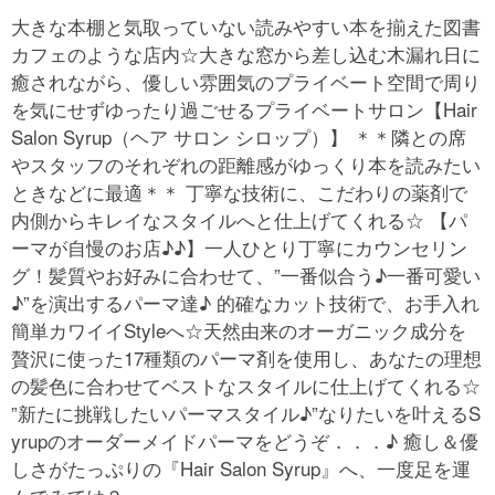
大きな本棚と気取っていない読みやすい本を揃えた図書
カフェのような店内☆大きな窓から差し込む木漏れ日に
癒されながら、優しい雰囲気のプライベート空間で周り
を気にせずゆったり過ごせるプライベートサロン【Hair
Salon Syrup（ヘア サロン シロップ）】 ＊＊隣との席
やスタッフのそれぞれの距離感がゆっくり本を読みたい
ときなどに最適＊＊ 丁寧な技術に、こだわりの薬剤で
内側からキレイなスタイルへと仕上げてくれる☆ 【パ
ーマが自慢のお店♪♪】一人ひとり丁寧にカウンセリン
グ！髪質やお好みに合わせて、”一番似合う♪一番可愛い
♪”を演出するパーマ達♪ 的確なカット技術で、お手入れ
簡単カワイイStyleへ☆天然由来のオーガニック成分を
贅沢に使った17種類のパーマ剤を使用し、あなたの理想
の髪色に合わせてベストなスタイルに仕上げてくれる☆
”新たに挑戦したいパーマスタイル♪”なりたいを叶えるS
yrupのオーダーメイドパーマをどうぞ．．．♪ 癒し＆優
しさがたっぷりの『Hair Salon Syrup』へ、一度足を運