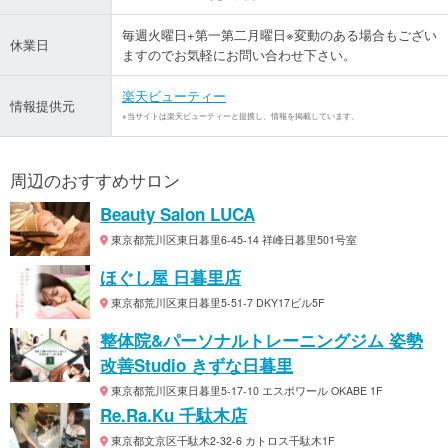
毎週火曜日+第一第二月曜日※変動のある場合もござい
休業日
ますのでお気軽にお問い合わせ下さい。
楽天ビューティー
情報提供元
※当サイトは楽天ビューティーと提携し、情報を掲載しています。
周辺のおすすめサロン
Beauty Salon LUCA
東京都荒川区東日暮里6-45-14 祥峰日暮里501号室
ほぐし屋 日暮里店
東京都荒川区東日暮里5-51-7 DKY17ビル5F
整体院&パーソナルトレーニングジム 姿勢
改善Studio きずな日暮里
東京都荒川区東日暮里5-17-10 エスポワール OKABE 1F
Re.Ra.Ku 千駄木店
東京都文京区千駄木2-32-6 カトロス千駄木1F