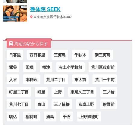
整体院 SEEK
東京都文京区千駄木3-40-1
周辺の駅から探す
日暮里
西日暮里
三河島
千駄木
新三河島
鶯谷
田端
根津
赤土小学校前
荒川区役所前
入谷
本駒込
荒川二丁目
東大前
荒川一中前
町屋二丁目
町屋
上野
東尾久三丁目
三ノ輪
荒川七丁目
白山
三ノ輪橋
京成上野
熊野前
駒込
稲荷町
湯島
千石
上野御徒町