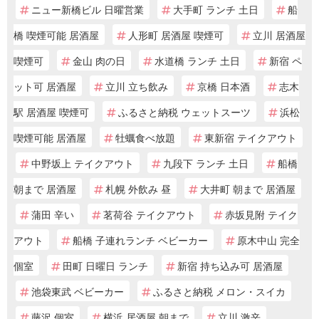
ニュー新橋ビル 日曜営業
大手町 ランチ 土日
船
橋 喫煙可能 居酒屋
人形町 居酒屋 喫煙可
立川 居酒屋
喫煙可
金山 肉の日
水道橋 ランチ 土日
新宿 ペ
ット可 居酒屋
立川 立ち飲み
京橋 日本酒
志木
駅 居酒屋 喫煙可
ふるさと納税 ウェットスーツ
浜松
喫煙可能 居酒屋
牡蠣食べ放題
東新宿 テイクアウト
中野坂上 テイクアウト
九段下 ランチ 土日
船橋
朝まで 居酒屋
札幌 外飲み 昼
大井町 朝まで 居酒屋
蒲田 辛い
茗荷谷 テイクアウト
赤坂見附 テイク
アウト
船橋 子連れランチ ベビーカー
原木中山 完全
個室
田町 日曜日 ランチ
新宿 持ち込み可 居酒屋
池袋東武 ベビーカー
ふるさと納税 メロン・スイカ
藤沢 個室
横浜 居酒屋 朝まで
立川 激辛