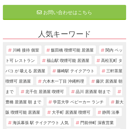
お問い合わせはこちら
人気キーワード
川崎 接待 個室
飯田橋 喫煙可能 居酒屋
関内 ペッ
ト可 レストラン
福山駅 喫煙可能 居酒屋
高松瓦町 タ
バコ が 吸える 居酒屋
篠崎駅 テイクアウト
三軒茶屋
喫煙可 居酒屋
六本木一丁目 沖縄料理
藤沢 居酒屋 朝
まで
北千住 居酒屋 喫煙可
品川 居酒屋 朝まで
豊橋 居酒屋 朝 まで
学芸大学 ベビーカー ランチ
新大
阪 喫煙可能 居酒屋
大手町 居酒屋 喫煙可
静岡 法事
海浜幕張 駅 テイクアウト 人気
門前仲町 深夜営業