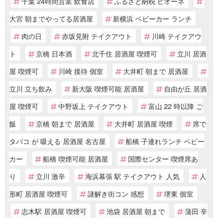
千葉 24時間営業 飲食店
ふるさと納税 ピオーネ
大宮 朝までやってる居酒屋
新横浜 ベビーカー ランチ
肉の日
赤坂見附 テイクアウト
川崎 テイクアウ
ト
京橋 日本酒
北千住 居酒屋 喫煙可
立川 居酒
屋 喫煙可
川崎 接待 個室
大井町 朝まで 居酒屋
立川 立ち飲み
新大阪 喫煙可能 居酒屋
自由が丘 居酒
屋 喫煙可
中野坂上 テイクアウト
富山 22 時以降 ご
飯
京橋 朝まで 居酒屋
大井町 居酒屋 喫煙
席で
タバコ が 吸える 居酒屋 名古屋
船橋 子連れランチ ベビー
カー
船橋 喫煙可能 居酒屋
国際センター 喫煙席あ
り
立川 激辛
海浜幕張 駅 テイクアウト 人気
人
形町 居酒屋 喫煙可
謎解き街コン 感想
堺東 個室
志木駅 居酒屋 喫煙可
池袋 居酒屋 朝まで
蒲田 辛