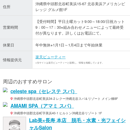
沖縄県中頭郡北谷町美浜15-67 北谷美浜アメリカンビ
住所
レッジ グルメ館1F
【受付時間】平日土曜カット9:00～18:00/日祝カット
営業時間
9：00～17：30※組み合わせメニューによって最終受
付が異なります。詳しくはお電話にて。
休業日
年中無休※1月1日～1月4日まで年始休業
楽天ビューティー
情報提供元
※当サイトは楽天ビューティーと提携し、情報を掲載しています。
周辺のおすすめサロン
celeste spa（セレステ スパ）
沖縄県中頭郡北谷町美浜34-2 レクー沖縄北谷スパ＆リゾート メイン棟8F
AMAMI SPA（アマミ スパ）
沖縄県中頭郡北谷町字美浜40-1 ヒルトン沖縄北谷リゾート 1F
Lab美×長寿 本店 脱毛・水素・光フェイシ
ャルSalon