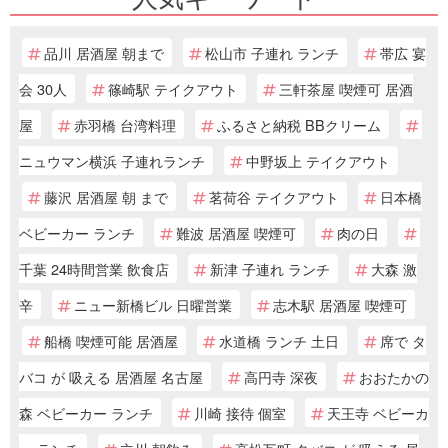
品川 居酒屋 朝まで
松山市 子連れ ランチ
帯広 宴
会 30人
篠崎駅 テイクアウト
三軒茶屋 喫煙可 居酒
屋
赤羽橋 台湾料理
ふるさと納税 BBクリーム
ニュウマン横浜 子連れランチ
中野坂上 テイクアウト
藤沢 居酒屋 朝 まで
茗荷谷 テイクアウト
日本橋
ベビーカー ランチ
難波 居酒屋 喫煙可
肉の日
千葉 24時間営業 飲食店
新津 子連れ ランチ
大森 激
辛
ニュー新橋ビル 日曜営業
志木駅 居酒屋 喫煙可
船橋 喫煙可能 居酒屋
水道橋 ランチ 土日
席で タ
バコ が 吸える 居酒屋 名古屋
高円寺 深夜
おおたかの
森 ベビーカー ランチ
川崎 接待 個室
天王寺 ベビーカ