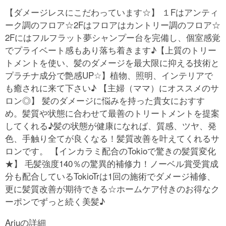
【ダメージレスにこだわっています☆】 １Fはアンティ
ーク調のフロア☆2Fはフロアはカントリー調のフロア☆
2Fにはフルフラット夢シャンプー台を完備し、個室感覚
でプライベート感もあり落ち着きます♪【上質のトリー
トメントを使い、髪のダメージを最大限に抑える技術と
プラチナ成分で艶感UP☆】植物、照明、インテリアで
も癒されに来て下さい♪ 【主婦（ママ）にオススメのサ
ロン◎】 髪のダメージに悩みを持った貴女におすす
め。髪質や状態に合わせて最善のトリートメントを提案
してくれる♪髪の状態が健康になれば、質感、ツヤ、発
色、手触り全てが良くなる！髪質改善を叶えてくれるサ
ロンです。 【インカラミ配合のTokioで驚きの髪質変化
★】 毛髪強度140％の驚異的補修力！ノーベル賞受賞成
分も配合しているTokioTrは1回の施術でダメージ補修、
更に髪質改善が期待できる☆ホームケア付きのお得なク
ーポンでずっと続く美髪♪
Arjuの詳細