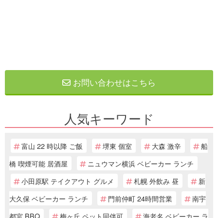
お問い合わせはこちら
人気キーワード
富山 22 時以降 ご飯
堺東 個室
大森 激辛
船
橋 喫煙可能 居酒屋
ニュウマン横浜 ベビーカー ランチ
小田原駅 テイクアウト グルメ
札幌 外飲み 昼
新
大久保 ベビーカー ランチ
門前仲町 24時間営業
南宇
都宮 BBQ
梅ヶ丘 ペット同伴可
海老名 ベビーカー ラ