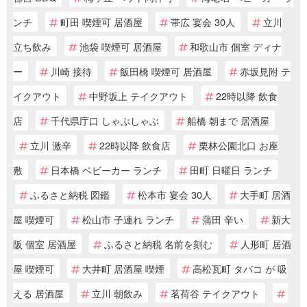
ンチ
町田 喫煙可 居酒屋
帯広 宴会 30人
立川
立ち飲み
池袋 喫煙可 居酒屋
和歌山市 個室 ディナ
ー
川崎 接待
飯田橋 喫煙可 居酒屋
赤坂見附 テ
イクアウト
中野坂上 テイクアウト
22時以降 飲食
店
千代県庁口 しゃぶしゃぶ
船橋 朝まで 居酒屋
立川 激辛
22時以降 飲食店
栗林公園北口 お座
敷
日本橋 ベビーカー ランチ
田町 日曜日 ランチ
ふるさと納税 図鑑
松本市 宴会 30人
大手町 居酒
屋 喫煙可
松山市 子連れ ランチ
蒲田 辛い
新大
阪 個室 居酒屋
ふるさと納税 名前を刻む
人形町 居酒
屋 喫煙可
大井町 居酒屋 喫煙
高松瓦町 タバコ が 吸
える 居酒屋
立川 朝飲み
茗荷谷 テイクアウト