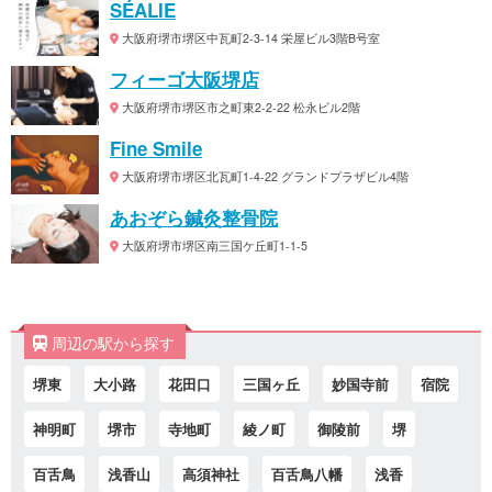
SÉALIE
大阪府堺市堺区中瓦町2-3-14 栄屋ビル3階B号室
フィーゴ大阪堺店
大阪府堺市堺区市之町東2-2-22 松永ビル2階
Fine Smile
大阪府堺市堺区北瓦町1-4-22 グランドプラザビル4階
あおぞら鍼灸整骨院
大阪府堺市堺区南三国ケ丘町1-1-5
周辺の駅から探す
堺東
大小路
花田口
三国ヶ丘
妙国寺前
宿院
神明町
堺市
寺地町
綾ノ町
御陵前
堺
百舌鳥
浅香山
高須神社
百舌鳥八幡
浅香