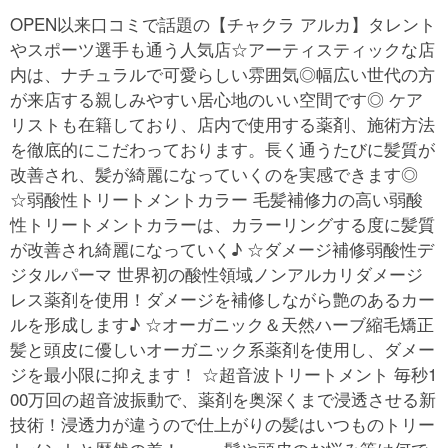
OPEN以来口コミで話題の【チャクラ アルカ】タレント
やスポーツ選手も通う人気店☆アーティスティックな店
内は、ナチュラルで可愛らしい雰囲気◎幅広い世代の方
が来店する親しみやすい居心地のいい空間です◎ ケア
リストも在籍しており、店内で使用する薬剤、施術方法
を徹底的にこだわっております。長く通うたびに髪質が
改善され、髪が綺麗になっていくのを実感できます◎
☆弱酸性トリートメントカラー 毛髪補修力の高い弱酸
性トリートメントカラーは、カラーリングする度に髪質
が改善され綺麗になっていく♪ ☆ダメージ補修弱酸性デ
ジタルパーマ 世界初の酸性領域ノンアルカリダメージ
レス薬剤を使用！ダメージを補修しながら艶のあるカー
ルを形成します♪ ☆オーガニック＆天然ハーブ縮毛矯正
髪と頭皮に優しいオーガニック系薬剤を使用し、ダメー
ジを最小限に抑えます！ ☆超音波トリートメント 毎秒1
00万回の超音波振動で、薬剤を奥深くまで浸透させる新
技術！浸透力が違うので仕上がりの髪はいつものトリー