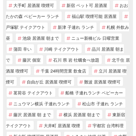
大手町 居酒屋 喫煙可
新宿 ペット可 居酒屋
おお
たかの森 ベビーカー ランチ
福山駅 喫煙可能 居酒屋
戸塚駅 テイクアウト
新津 子連れ ランチ
札幌 外飲み
昼
池袋 居酒屋 朝まで
ニュー新橋ビル 日曜営業
蒲田 辛い
川崎 テイクアウト
品川 居酒屋 朝ま
で
藤沢 個室
石川 県 岩 牡蠣食べ放題
北千住 居
酒屋 喫煙可
千葉 24時間営業 飲食店
立川 居酒屋 喫
煙可
自由が丘 居酒屋 喫煙可
難波 居酒屋 喫煙可
茗荷谷 テイクアウト
船橋 子連れランチ ベビーカー
ニュウマン横浜 子連れランチ
松山市 子連れ ランチ
藤沢 居酒屋 朝 まで
横浜 居酒屋 朝まで
東新宿
テイクアウト
大井町 居酒屋 喫煙
宇都宮 台湾料理