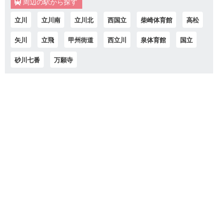
周辺の駅から探す
立川
立川南
立川北
西国立
柴崎体育館
高松
矢川
立飛
甲州街道
西立川
泉体育館
国立
砂川七番
万願寺