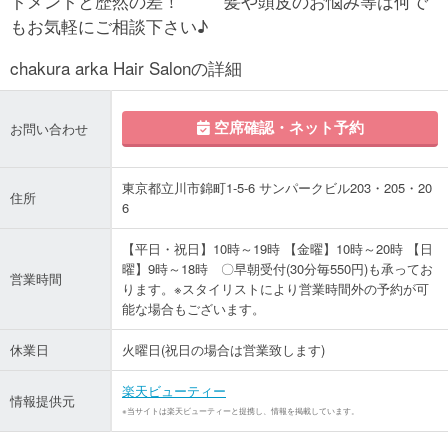
トメントと歴然の差！ 髪や頭皮のお悩み等は何で
もお気軽にご相談下さい♪
chakura arka Hair Salonの詳細
空席確認・ネット予約
お問い合わせ
東京都立川市錦町1-5-6 サンパークビル203・205・20
住所
6
【平日・祝日】10時～19時 【金曜】10時～20時 【日
曜】9時～18時 〇早朝受付(30分毎550円)も承ってお
営業時間
ります。※スタイリストにより営業時間外の予約が可
能な場合もございます。
休業日
火曜日(祝日の場合は営業致します)
楽天ビューティー
情報提供元
※当サイトは楽天ビューティーと提携し、情報を掲載しています。