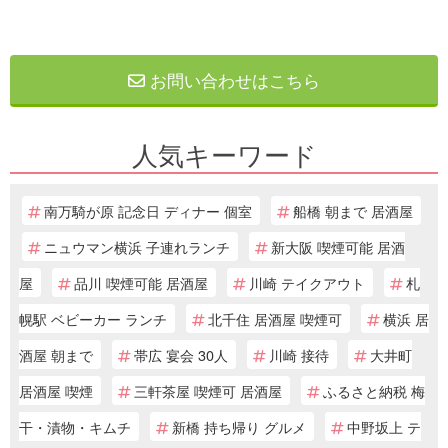
お問い合わせはこちら
人気キーワード
南万騎が原 記念日 ディナー 個室
船橋 朝まで 居酒屋
ニュウマン横浜 子連れランチ
新大阪 喫煙可能 居酒
屋
品川 喫煙可能 居酒屋
川崎 テイクアウト
札
幌駅 ベビーカー ランチ
北千住 居酒屋 喫煙可
横浜 居
酒屋 朝まで
帯広 宴会 30人
川崎 接待
大井町
居酒屋 喫煙
三軒茶屋 喫煙可 居酒屋
ふるさと納税 梅
干・漬物・キムチ
新橋 持ち帰り グルメ
中野坂上 テ