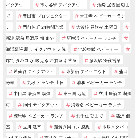
イクアウト
市ヶ谷駅 テイクアウト
池袋 居酒屋 朝ま
で
豊田市 プロジェクター
天王寺 ベビーカー ラン
チ
門前仲町 24時間営業
大曽根 昼飲み 土曜日
新潟 駅前 居酒屋 朝 まで
新横浜 ベビーカー ランチ
海浜幕張 駅 テイクアウト 人気
池袋東武 ベビーカー
席で タバコ が 吸える 居酒屋 名古屋
藤沢駅 深夜営業
茗荷谷 テイクアウト
東新宿 テイクアウト
蒲田
激辛
九段下 ランチ 土日
浦和 ベビーカー ランチ
中目黒 居酒屋 喫煙
東三国 地魚
立川 居酒屋 喫煙
可
神田 テイクアウト
海老名 ベビーカー ランチ
練馬駅 ベビーカー ランチ
北千住 朝まで
藤沢 個
室
立川 激辛
謎解き街コン 感想
本厚木タバコ
吸える居酒屋
南越谷 ディナー
ニュー新橋ビル 日曜