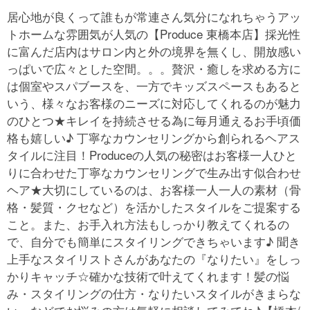
居心地が良くって誰もが常連さん気分になれちゃうアッ
トホームな雰囲気が人気の【Produce 東橋本店】採光性
に富んだ店内はサロン内と外の境界を無くし、開放感い
っぱいで広々とした空間。。。贅沢・癒しを求める方に
は個室やスパブースを、一方でキッズスペースもあると
いう、様々なお客様のニーズに対応してくれるのが魅力
のひとつ★キレイを持続させる為に毎月通えるお手頃価
格も嬉しい♪ 丁寧なカウンセリングから創られるヘアス
タイルに注目！Produceの人気の秘密はお客様一人ひと
りに合わせた丁寧なカウンセリングで生み出す似合わせ
ヘア★大切にしているのは、お客様一人一人の素材（骨
格・髪質・クセなど）を活かしたスタイルをご提案する
こと。また、お手入れ方法もしっかり教えてくれるの
で、自分でも簡単にスタイリングできちゃいます♪ 聞き
上手なスタイリストさんがあなたの『なりたい』をしっ
かりキャッチ☆確かな技術で叶えてくれます！髪の悩
み・スタイリングの仕方・なりたいスタイルがきまらな