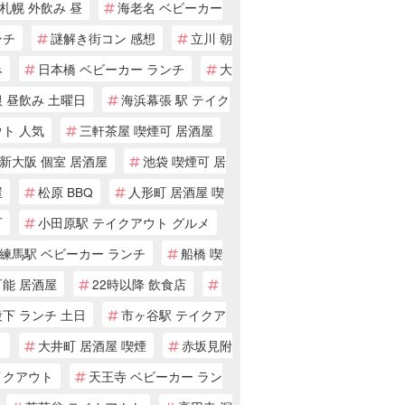
札幌 外飲み 昼
海老名 ベビーカー
ンチ
謎解き街コン 感想
立川 朝
み
日本橋 ベビーカー ランチ
大
 昼飲み 土曜日
海浜幕張 駅 テイク
ト 人気
三軒茶屋 喫煙可 居酒屋
新大阪 個室 居酒屋
池袋 喫煙可 居
屋
松原 BBQ
人形町 居酒屋 喫
可
小田原駅 テイクアウト グルメ
練馬駅 ベビーカー ランチ
船橋 喫
可能 居酒屋
22時以降 飲食店
下 ランチ 土日
市ヶ谷駅 テイクア
ト
大井町 居酒屋 喫煙
赤坂見附
イクアウト
天王寺 ベビーカー ラン