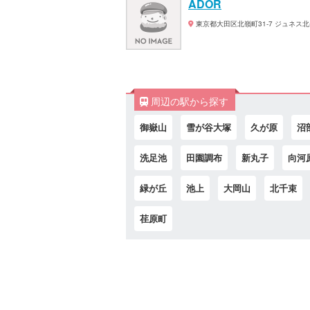
ADOR
東京都大田区北嶺町31-7 ジュネス北
周辺の駅から探す
御嶽山
雪が谷大塚
久が原
沼
洗足池
田園調布
新丸子
向河
緑が丘
池上
大岡山
北千束
荏原町