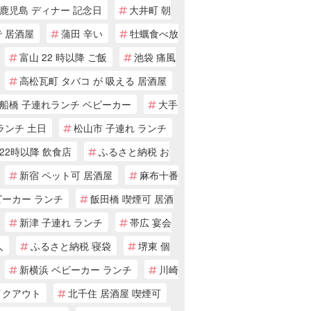
鹿児島 ディナー 記念日
大井町 朝
 居酒屋
蒲田 辛い
牡蠣食べ放
富山 22 時以降 ご飯
池袋 痛風
高松瓦町 タバコ が 吸える 居酒屋
船橋 子連れランチ ベビーカー
大手
ランチ 土日
松山市 子連れ ランチ
22時以降 飲食店
ふるさと納税 お
新宿 ペット可 居酒屋
麻布十番
ビーカー ランチ
飯田橋 喫煙可 居酒
新津 子連れ ランチ
帯広 宴会
人
ふるさと納税 寝袋
堺東 個
新横浜 ベビーカー ランチ
川崎
イクアウト
北千住 居酒屋 喫煙可