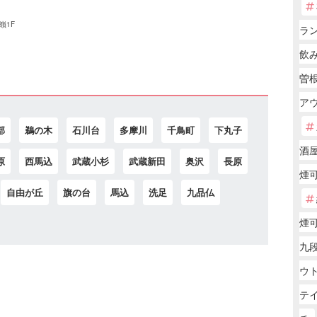
嶺1F
ラ
飲
曽根
アウ
部
鵜の木
石川台
多摩川
千鳥町
下丸子
酒
原
西馬込
武蔵小杉
武蔵新田
奥沢
長原
煙
自由が丘
旗の台
馬込
洗足
九品仏
煙
九段
ウ
テ