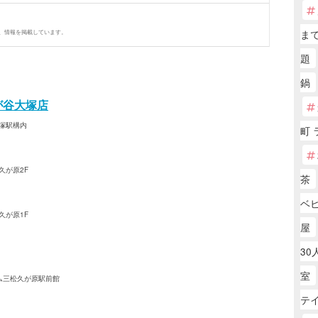
まで
、情報を掲載しています。
題
鍋
が谷大塚店
大塚駅構内
町 
久が原2F
茶
ベ
久が原1F
屋
30
室
ーム三松久が原駅前館
テ