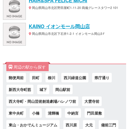
HAIR&SPA FELICE MICHI
岡山県岡山市北区野田屋町1-11-20 両備グレースタワー2 101
KAINO イオンモール岡山店
岡山県岡山市北区下石井1-2-1 イオンモール岡山3Ｆ
周辺の駅から探す
郵便局前
田町
柳川
西川緑道公園
県庁通り
新西大寺町筋
城下
岡山駅前
西大寺町・岡山芸術創造劇場ハレノワ前
大雲寺前
東中央町
小橋
清輝橋
中納言
門田屋敷
東山・おかでんミュージアム
西川原
大元
備前三門