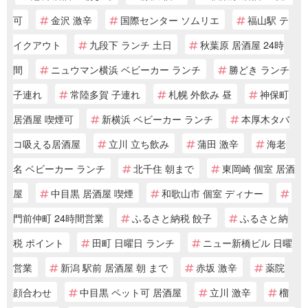
可
金沢 激辛
国際センター ソムリエ
福山駅 テ
イクアウト
九段下 ランチ 土日
秋葉原 居酒屋 24時
間
ニュウマン横浜 ベビーカー ランチ
勝どき ランチ
子連れ
常陸多賀 子連れ
札幌 外飲み 昼
神保町
居酒屋 喫煙可
新横浜 ベビーカー ランチ
本厚木タバ
コ吸える居酒屋
立川 立ち飲み
蒲田 激辛
海老
名 ベビーカー ランチ
北千住 朝まで
東岡崎 個室 居酒
屋
中目黒 居酒屋 喫煙
和歌山市 個室 ディナー
門前仲町 24時間営業
ふるさと納税 餃子
ふるさと納
税 ポイント
田町 日曜日 ランチ
ニュー新橋ビル 日曜
営業
新潟 駅前 居酒屋 朝 まで
赤坂 激辛
薬院
顔合わせ
中目黒 ペット可 居酒屋
立川 激辛
榴