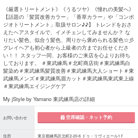
《厳選トリートメント》《うるツヤ》《憧れの美髪へ》
【話題の「髪質改善カラー」「香草カラー」や「コンポ
ジオトリートメント」取扱サロン♪♪】 トレンドをおさ
えたヘアスタイルで、イメチェンしてみませんか？ な
りたい髪色、似合う髪色、周りから褒められる髪色☆彡
グレイヘアも初心者から上級者の方までお任せくださ
い！！ スタッフ一同、お客様のご来店を心よりお待ち
しております。 ＃東武練馬＃北町商店街＃東武練馬白
髪染め＃東武練馬髪質改善＃東武練馬大人ショート＃東
武練馬メンズ＃東武練馬眉カット＃東武練馬東武東上線
＃東武練馬エイジングケア
My jStyle by Yamano 東武練馬店の詳細
空席確認・ネット予約
お問い合わせ
住所
東京都練馬区北町2-20-6 ドゥ・リヴィエール1Ｆ