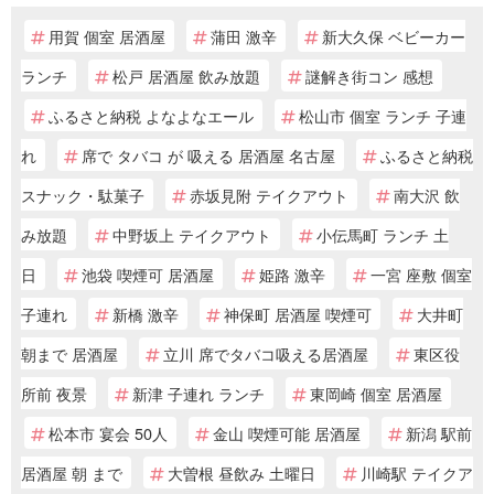
用賀 個室 居酒屋
蒲田 激辛
新大久保 ベビーカー
ランチ
松戸 居酒屋 飲み放題
謎解き街コン 感想
ふるさと納税 よなよなエール
松山市 個室 ランチ 子連
れ
席で タバコ が 吸える 居酒屋 名古屋
ふるさと納税
スナック・駄菓子
赤坂見附 テイクアウト
南大沢 飲
み放題
中野坂上 テイクアウト
小伝馬町 ランチ 土
日
池袋 喫煙可 居酒屋
姫路 激辛
一宮 座敷 個室
子連れ
新橋 激辛
神保町 居酒屋 喫煙可
大井町
朝まで 居酒屋
立川 席でタバコ吸える居酒屋
東区役
所前 夜景
新津 子連れ ランチ
東岡崎 個室 居酒屋
松本市 宴会 50人
金山 喫煙可能 居酒屋
新潟 駅前
居酒屋 朝 まで
大曽根 昼飲み 土曜日
川崎駅 テイクア