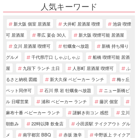
人気キーワード
新大阪 個室 居酒屋
大井町 居酒屋 喫煙
池袋 喫煙
可 居酒屋
帯広 宴会 30人
新大阪 喫煙可能 居酒屋
立川 居酒屋 喫煙可
牡蠣食べ放題
新橋 持ち帰り
グルメ
千代県庁口 しゃぶしゃぶ
船橋 喫煙可能 居酒
屋
九段下 ランチ 土日
人形町 居酒屋 喫煙可
ふ
るさと納税 図鑑
新大久保 ベビーカー ランチ
梅ヶ丘
ペット同伴可
石川 県 岩 牡蠣食べ放題
ニュー新橋ビ
ル 日曜営業
浦和 ベビーカー ランチ
藤沢 個室
麻布十番 ベビーカー ランチ
謎解き街コン 感想
立川
朝飲み
22時以降 飲食店
小田原駅 テイクアウト グル
メ
南宇都宮 BBQ
赤坂 激辛
中野坂上 テイクア