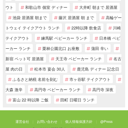
ウト
和歌山市 個室 ディナー
大井町 朝まで 居酒屋
池袋 居酒屋 朝まで
藤沢 居酒屋 朝 まで
高輪ゲー
トウェイ テイクアウト ランチ
22時以降 飲食店
川崎
テイクアウト
練馬駅 ベビーカー ランチ
日本橋 ベビ
ーカー ランチ
栗林公園北口 お座敷
蒲田 辛い
新宿 ペット可 居酒屋
天王寺 ベビーカー ランチ
名古
屋 肉の日
松本市 宴会 30人
鹿児島 ディナー 記念日
ふるさと納税 名前を刻む
市ヶ谷駅 テイクアウト
大森 激辛
高円寺 ベビーカー ランチ
高円寺 深夜
富山 22 時以降 ご飯
田町 日曜日 ランチ
運営会社
お問い合わせ
個人情報保護方針
@Press