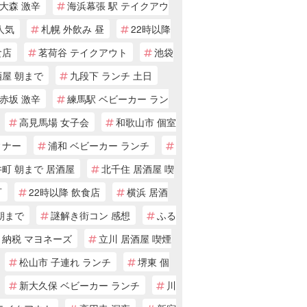
大森 激辛
海浜幕張 駅 テイクアウ
人気
札幌 外飲み 昼
22時以降
食店
茗荷谷 テイクアウト
池袋
酒屋 朝まで
九段下 ランチ 土日
赤坂 激辛
練馬駅 ベビーカー ラン
高見馬場 女子会
和歌山市 個室
ィナー
浦和 ベビーカー ランチ
町 朝まで 居酒屋
北千住 居酒屋 喫
可
22時以降 飲食店
横浜 居酒
朝まで
謎解き街コン 感想
ふる
と納税 マヨネーズ
立川 居酒屋 喫煙
松山市 子連れ ランチ
堺東 個
新大久保 ベビーカー ランチ
川