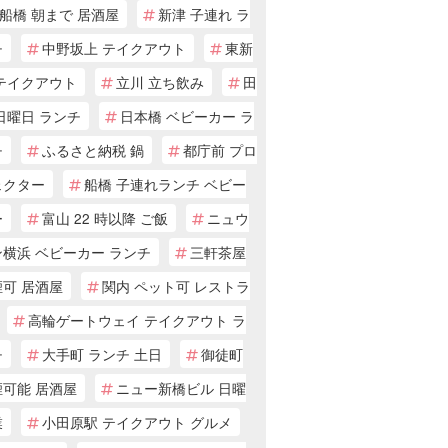
船橋 朝まで 居酒屋
新津 子連れ ラ
チ
中野坂上 テイクアウト
東新
 テイクアウト
立川 立ち飲み
田
日曜日 ランチ
日本橋 ベビーカー ラ
チ
ふるさと納税 鍋
都庁前 プロ
ェクター
船橋 子連れランチ ベビー
ー
富山 22 時以降 ご飯
ニュウ
ン横浜 ベビーカー ランチ
三軒茶屋
煙可 居酒屋
関内 ペット可 レストラ
高輪ゲートウェイ テイクアウト ラ
チ
大手町 ランチ 土日
御徒町
煙可能 居酒屋
ニュー新橋ビル 日曜
業
小田原駅 テイクアウト グルメ