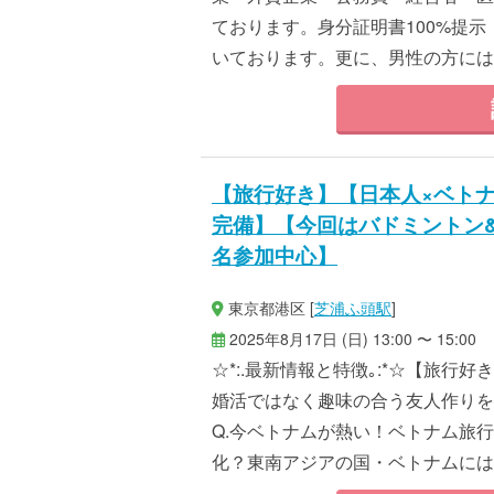
ております。身分証明書100%提
いております。更に、男性の方には、
【旅行好き】【日本人×ベト
完備】【今回はバドミントン
名参加中心】
東京都港区 [
芝浦ふ頭駅
]
2025年8月17日 (日) 13:00 〜 15:00
☆*:.最新情報と特徴｡:*☆【旅
婚活ではなく趣味の合う友人作りを
Q.今ベトナムが熱い！ベトナム旅
化？東南アジアの国・ベトナムには、