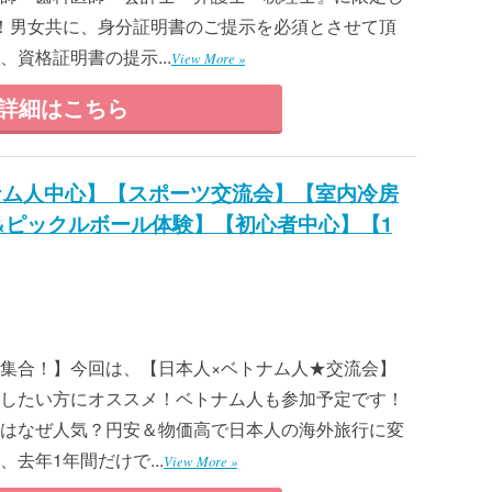
示！男女共に、身分証明書のご提示を必須とさせて頂
資格証明書の提示...
View More »
詳細はこちら
ナム人中心】【スポーツ交流会】【室内冷房
&ピックルボール体験】【初心者中心】【1
行好き集合！】今回は、【日本人×ベトナム人★交流会】
したい方にオススメ！ベトナム人も参加予定です！
行はなぜ人気？円安＆物価高で日本人の海外旅行に変
去年1年間だけで...
View More »