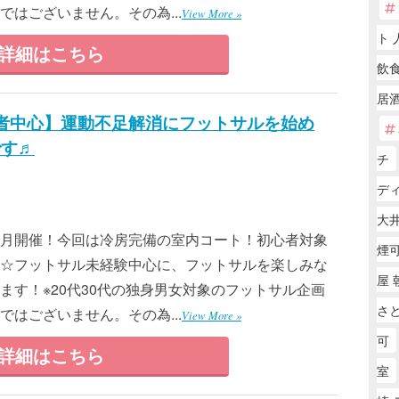
はございません。その為...
View More »
ト 
詳細はこちら
飲
居
心者中心】運動不足解消にフットサルを始め
です♬
チ
デ
大井
月開催！今回は冷房完備の室内コート！初心者対象
煙
☆フットサル未経験中心に、フットサルを楽しみな
屋 
ます！※20代30代の独身男女対象のフットサル企画
さ
はございません。その為...
View More »
可
詳細はこちら
室