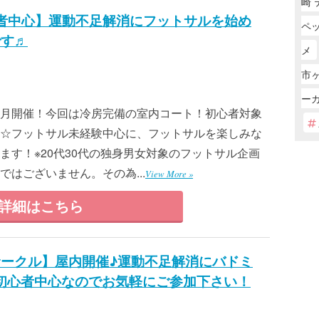
崎
心者中心】運動不足解消にフットサルを始め
ペ
です♬
メ
市
ー
月開催！今回は冷房完備の室内コート！初心者対象
☆フットサル未経験中心に、フットサルを楽しみな
ます！※20代30代の独身男女対象のフットサル企画
はございません。その為...
View More »
詳細はこちら
サークル】屋内開催♪運動不足解消にバドミ
初心者中心なのでお気軽にご参加下さい！