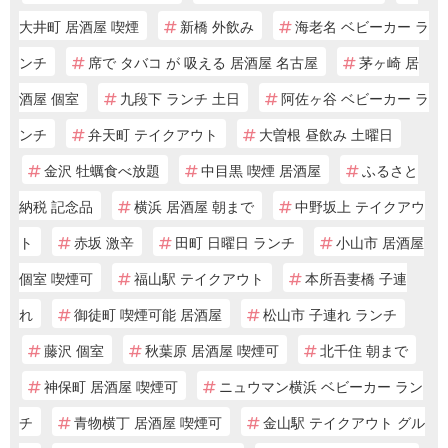
大井町 居酒屋 喫煙
新橋 外飲み
海老名 ベビーカー ラ
ンチ
席で タバコ が 吸える 居酒屋 名古屋
茅ヶ崎 居
酒屋 個室
九段下 ランチ 土日
阿佐ヶ谷 ベビーカー ラ
ンチ
弁天町 テイクアウト
大曽根 昼飲み 土曜日
金沢 牡蠣食べ放題
中目黒 喫煙 居酒屋
ふるさと
納税 記念品
横浜 居酒屋 朝まで
中野坂上 テイクアウ
ト
赤坂 激辛
田町 日曜日 ランチ
小山市 居酒屋
個室 喫煙可
福山駅 テイクアウト
本所吾妻橋 子連
れ
御徒町 喫煙可能 居酒屋
松山市 子連れ ランチ
藤沢 個室
秋葉原 居酒屋 喫煙可
北千住 朝まで
神保町 居酒屋 喫煙可
ニュウマン横浜 ベビーカー ラン
チ
青物横丁 居酒屋 喫煙可
金山駅 テイクアウト グル