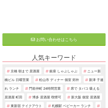
お問い合わせはこちら
人気キーワード
京橋 朝まで 居酒屋
銀座 しゃぶしゃぶ
ニュー新
橋ビル 日曜営業
松山市 ディナー 個室 郊外
新津 子連
れ ランチ
門前仲町 24時間営業
席で タバコ 吸える
居酒屋 町田
博多 居酒屋 喫煙可
新大阪 個室 居酒屋
東新宿 テイクアウト
札幌駅 ベビーカー ランチ