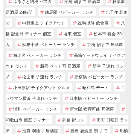
ふるさと納税 パスタ
船橋 朝まで 居酒屋
秋葉原
居酒屋 24時間
練馬駅 ベビーカー ランチ
北千住 朝ま
で
中野坂上 テイクアウト
22時以降 飲食店
八
幡 記念日 ディナー 個室
堺東 個室
松本市 宴会 30
人
麻布十番 ベビーカー ランチ
京橋 朝まで 居酒屋
海老名 ベビーカー ランチ
高輪ゲートウェイ テイクア
ウト ランチ
新宿 ペット可 居酒屋
新津 子連れ ラン
チ
松山市 子連れ ランチ
新横浜 ベビーカー ランチ
小田原駅 テイクアウト グルメ
昭和島 デート
ニ
ュウマン横浜 子連れランチ
日本橋 ベビーカー ランチ
浦和 ベビーカー ランチ
新大阪 喫煙可能 居酒屋
和歌山市 個室 ディナー
釧路 街コン
田町 日曜日 ラン
チ
池袋 喫煙可 居酒屋
豊橋 居酒屋 朝 まで
船橋