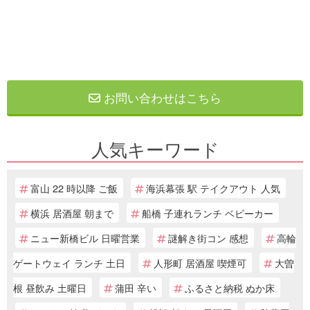
お問い合わせはこちら
人気キーワード
富山 22 時以降 ご飯
海浜幕張 駅 テイクアウト 人気
横浜 居酒屋 朝まで
船橋 子連れランチ ベビーカー
ニュー新橋ビル 日曜営業
謎解き街コン 感想
高輪
ゲートウェイ ランチ 土日
人形町 居酒屋 喫煙可
大曽
根 昼飲み 土曜日
蒲田 辛い
ふるさと納税 ぬか床