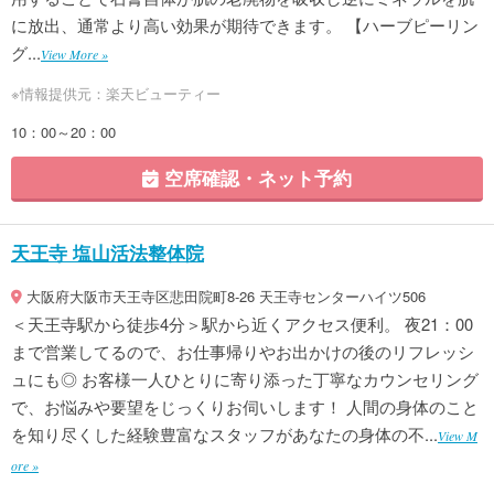
に放出、通常より高い効果が期待できます。 【ハーブピーリン
グ...
View More »
※情報提供元：楽天ビューティー
10：00～20：00
空席確認・ネット予約
天王寺 塩山活法整体院
大阪府大阪市天王寺区悲田院町8-26 天王寺センターハイツ506
＜天王寺駅から徒歩4分＞駅から近くアクセス便利。 夜21：00
まで営業してるので、お仕事帰りやお出かけの後のリフレッシ
ュにも◎ お客様一人ひとりに寄り添った丁寧なカウンセリング
で、お悩みや要望をじっくりお伺いします！ 人間の身体のこと
を知り尽くした経験豊富なスタッフがあなたの身体の不...
View M
ore »