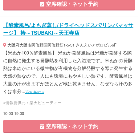
空席確認・ネット予約
【酵素風呂/よもぎ蒸し/ドライヘッドスパ/リンパマッサ
ージ】 椿～TSUBAKI～天王寺店
大阪府大阪市阿倍野区阿倍野筋1-5-31 きんえいアポロビル6F
【米ぬか100％酵素風呂】 米ぬか発酵風呂は米糠が発酵する際
に自然に発生する発酵熱を利用した入浴法です。米ぬかの発酵
熱は米ぬかにいる微生物が有機物を分解発酵する際に発生する
天然の熱なので、人にも環境にもやさしい熱です。酵素風呂は
大量の汗が出ますがほとんど喉は乾きません。なぜなら汗の多
くは水分...
View More »
※情報提供元：楽天ビューティー
10:00-19:00
空席確認・ネット予約