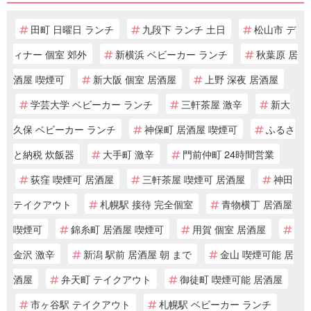
田町 日曜日 ランチ
九段下 ランチ 土日
松山市 デ
ィナー 個室 郊外
新横浜 ベビーカー ランチ
秋葉原 居
酒屋 喫煙可
新大阪 個室 居酒屋
上野 深夜 居酒屋
学芸大学 ベビーカー ランチ
三軒茶屋 激辛
新大
久保 ベビーカー ランチ
神保町 居酒屋 喫煙可
ふるさ
と納税 炊飯器
大手町 激辛
門前仲町 24時間営業
荻窪 喫煙可 居酒屋
三軒茶屋 喫煙可 居酒屋
神田
テイクアウト
札幌駅 接待 完全個室
青物横丁 居酒屋
喫煙可
錦糸町 居酒屋 喫煙可
用賀 個室 居酒屋
金沢 激辛
新潟 駅前 居酒屋 朝 まで
金山 喫煙可能 居
酒屋
弁天町 テイクアウト
御徒町 喫煙可能 居酒屋
市ヶ谷駅 テイクアウト
札幌駅 ベビーカー ランチ