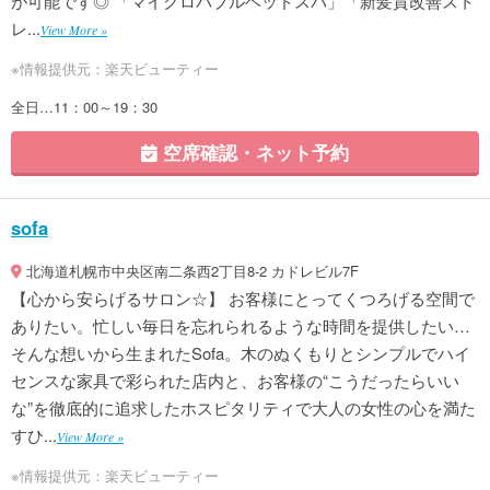
が可能です◎ 「マイクロバブルヘッドスパ」「新髪質改善スト
レ...
View More »
※情報提供元：楽天ビューティー
全日…11：00～19：30
空席確認・ネット予約
sofa
北海道札幌市中央区南二条西2丁目8-2 カドレビル7F
【心から安らげるサロン☆】 お客様にとってくつろげる空間で
ありたい。忙しい毎日を忘れられるような時間を提供したい…
そんな想いから生まれたSofa。木のぬくもりとシンプルでハイ
センスな家具で彩られた店内と、お客様の“こうだったらいい
な”を徹底的に追求したホスピタリティで大人の女性の心を満た
すひ...
View More »
※情報提供元：楽天ビューティー