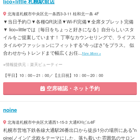
lico×little 札幌駅前店
北海道札幌市中央区北一条西3-3-11 桂和北一条 4F
▼当日予約◎▼各種QR決済▼Wi-Fi完備▼全席タブレット完備
▼ lico×littleでは［毎日をちょっと好きになる］自分らしいスタ
イルをご提案しています！ 丁寧なカウンセリングで、ライフス
タイルやファッションにフィットする“今っぽさ”をプラス。 似
合わせからトレンドまで幅広くお任...
View More »
※情報提供元：楽天ビューティー
【平日】10：00～21：00／【土日祝】10：00～20：00
空席確認・ネット予約
noine
北海道札幌市中央区大通西1-15-3 大通KHビル8F
札幌市営地下鉄各線大通駅26番出口から徒歩1分の場所にある"n
oine(ノイン)" 北欧をテーマにした、落ち着いた雰囲気のサロン