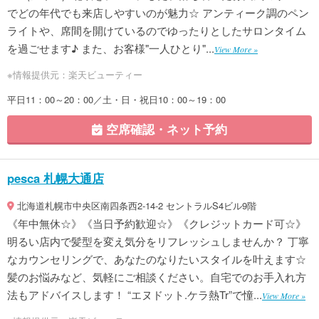
でどの年代でも来店しやすいのが魅力☆ アンティーク調のペン
ライトや、席間を開けているのでゆったりとしたサロンタイム
を過ごせます♪ また、お客様"一人ひとり"...
View More »
※情報提供元：楽天ビューティー
平日11：00～20：00／土・日・祝日10：00～19：00
空席確認・ネット予約
pesca 札幌大通店
北海道札幌市中央区南四条西2-14-2 セントラルS4ビル9階
《年中無休☆》《当日予約歓迎☆》《クレジットカード可☆》
明るい店内で髪型を変え気分をリフレッシュしませんか？ 丁寧
なカウンセリングで、あなたのなりたいスタイルを叶えます☆
髪のお悩みなど、気軽にご相談ください。自宅でのお手入れ方
法もアドバイスします！ “エヌドット.ケラ熱Tr”で憧...
View More »