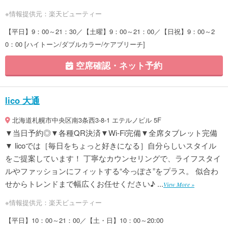
※情報提供元：楽天ビューティー
【平日】9：00～21：30／【土曜】9：00～21：00／【日祝】9：00～2
0：00 [ハイトーン/ダブルカラー/ケアブリーチ]
空席確認・ネット予約
lico 大通
北海道札幌市中央区南3条西3-8-1 エテルノビル 5F
▼当日予約◎▼各種QR決済▼Wi-Fi完備▼全席タブレット完備
▼ licoでは［毎日をちょっと好きになる］自分らしいスタイル
をご提案しています！ 丁寧なカウンセリングで、ライフスタイ
ルやファッションにフィットする“今っぽさ”をプラス。 似合わ
せからトレンドまで幅広くお任せください♪ ...
View More »
※情報提供元：楽天ビューティー
【平日】10：00～21：00／【土・日】10：00～20:00