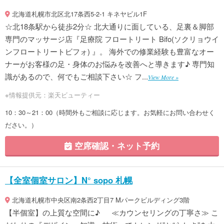
北海道札幌市北区北17条西5-2-1 キネヤビル1F
☆北18条駅から徒歩2分☆ 北大通りに面している、足裏＆脚部
専門のマッサージ店『足療院 フロートリート Bifo(ソクリョウイ
ンフロートリートビフォ) 』。 海外での修業経験も豊富なオー
ナーがお客様の足・身体のお悩みを改善へと導きます♪ 専門知
識があるので、何でもご相談下さい☆ フ...
View More »
※情報提供元：楽天ビューティー
10：30～21：00（時間外もご相談に応じます。お気軽にお問い合わせく
ださい。）
空席確認・ネット予約
【全室個室サロン】N° sopo 札幌
北海道札幌市中央区南2条西2丁目7 Mパークビルディング3階
【半個室】の上質な空間に♪ ≪カウンセリングの丁寧さ≫ こ