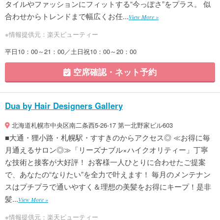
タイルやファッションにフィットする“今っぽさ”をプラス。 似
合わせからトレンドまで幅広くお任...
View More »
※情報提供元：楽天ビューティー
平日10：00～21：00／土日祝10：00～20：00
空席確認・ネット予約
Dua by Hair Designers Gallery
北海道札幌市中央区南二条西5-26-17 第一北野家ビル603
■大通・狸小路・札幌駅・すすきのからアクセス◎ ≪お得に毎
月通えるサロン◎≫「リーズナブル×ハイクオリティー」丁寧
な技術と接客が大好評！ お客様一人ひとりに合わせたご提案
で、あなたの“なりたい”を全力で叶えます！ 毎月のメンテナン
スはプチプラで通いやすく＆理想の美髪をお得にキープ！是非
髪...
View More »
※情報提供元：楽天ビューティー