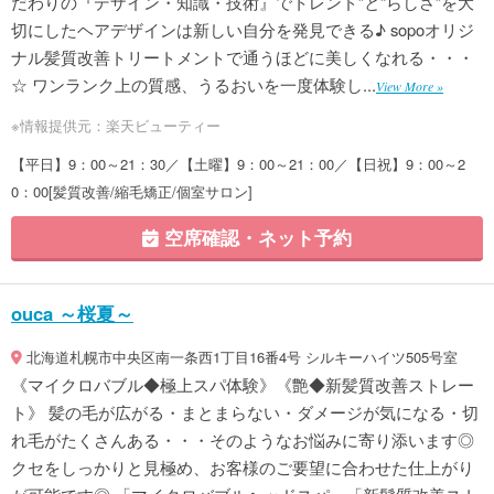
だわりの『デザイン・知識・技術』でトレンド”と“らしさ”を大
切にしたヘアデザインは新しい自分を発見できる♪ sopoオリジ
ナル髪質改善トリートメントで通うほどに美しくなれる・・・
☆ ワンランク上の質感、うるおいを一度体験し...
View More »
※情報提供元：楽天ビューティー
【平日】9：00～21：30／【土曜】9：00～21：00／【日祝】9：00～2
0：00[髪質改善/縮毛矯正/個室サロン]
空席確認・ネット予約
ouca ～桜夏～
北海道札幌市中央区南一条西1丁目16番4号 シルキーハイツ505号室
《マイクロバブル◆極上スパ体験》《艶◆新髪質改善ストレー
ト》 髪の毛が広がる・まとまらない・ダメージが気になる・切
れ毛がたくさんある・・・そのようなお悩みに寄り添います◎
クセをしっかりと見極め、お客様のご要望に合わせた仕上がり