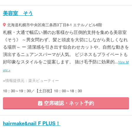
美容室 そう
北海道札幌市中央区南三条西3丁目8-1 エテルノビル6階
札幌・大通で幅広い層のお客様から圧倒的支持を集める美容室
《そう》 ～男女問わず、髪と頭皮を大切にしながら美しくなれ
る場所～ ー 清潔感を引き出す似合わせカットや、自然な動きを
演出するニュアンスパーマが人気。 ビジネスもプライベートも
好印象なスタイルをご提案します。 抜け毛予防に効果的...
View M
ore »
※情報提供元：楽天ビューティー
10：30～19：30／【土日祝】10：00～18：30
空席確認・ネット予約
hairmake&nail F PLUS！