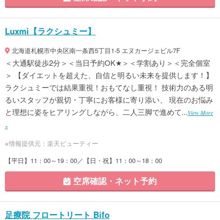
Luxmi【ラクシュミー】
北海道札幌市中央区南一条西5丁目1-5 エヌカージェビル7F
＜大通駅徒歩2分＞＜当日予約OK★＞＜学割あり＞＜完全個室
＞ 【ダイエットを超えた、自信と明るい未来を提供します！】
ラクシュミーでは結果重視！おもてなし重視！ 技術力のある明
るいスタッフが親切・丁寧にお客様に寄り添い、 現在のお悩み
と理想に姿をヒアリングしながら、二人三脚で進めて...
View More
»
※情報提供元：楽天ビューティー
【平日】11：00～19：00／【日・祝】11：00～18：00
空席確認・ネット予約
足療院 フロートリート Bifo