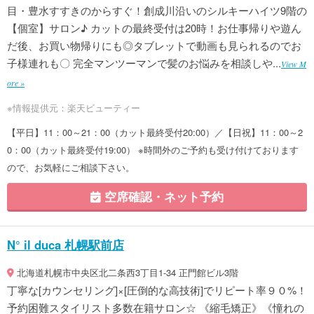
目・豊水すすきのからすぐ！創成川沿いのシルキーハイツ9階の
【個室】サロン♪ カットの最終受付は20時！お仕事帰りや遊ん
だ後、お買い物帰りにも◎タブレットで動画も見られるのでお
子様連れも〇 完全マンツーマンで髪のお悩みを相談しや...
View M
ore »
※情報提供元：楽天ビューティー
【平日】11：00～21：00（カット最終受付20:00）／【日祝】11：00～2
0：00（カット最終受付19:00） ※時間外のご予約も受け付けております
ので、お気軽にご相談下さい。
空席確認・ネット予約
N° il duca 札幌駅前店
北海道札幌市中央区北二条西3丁目1-34 正門館ビル3階
丁寧な[カウンセリング]×[圧倒的な高技術]でリピート率９０%！
予約困難スタイリスト多数在籍サロン☆ 《縮毛矯正》《憧れの