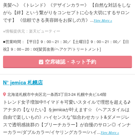
美髪へ》《トレンド》《デザインカラー》 【自然な対話をしな
がら【絆】という繋がりをコンセプトに心を大切にするサロン
です】 《信頼できる美容師をお探しの方》...
View More »
※情報提供元：楽天ビューティー
■営業時間：【平日】9：00～21：30／【土曜日】9：00～21：00／【日
祝】9：00～20：00[髪質改善/ヘアケア/トリートメント]
空席確認・ネット予約
N° jemica 札幌店
北海道札幌市中央区北一条西3丁目3-24 札幌中央ビル6階
トレンド女子増加中!!イマドキ可愛いスタイルで理想を超える♪
アナタの【なりたい】をjemicaが叶えます☆ 《ヘアスタイルは
自由で楽しいもの》ハイセンスな"似合わせカット&ダメージレ
スで透明感抜群の【ブリーチカラー】が自慢のサロン◎ インナ
ーカラー/ダブルカラー/イヤリングカラー/ハイ...
View More »