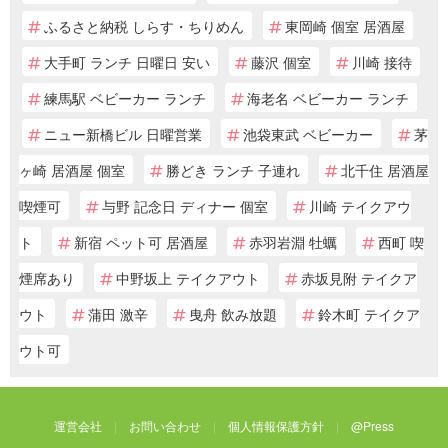
ふるさと納税 しらす・ちりめん
東岡崎 個室 居酒屋
大手町 ランチ 日曜日 安い
藤沢 個室
川崎 接待
練馬駅 ベビーカー ランチ
海老名 ベビーカー ランチ
ニュー新橋ビル 日曜営業
池袋東武 ベビーカー
茅
ヶ崎 居酒屋 個室
勝どき ランチ 子連れ
北千住 居酒屋
喫煙可
与野 記念日 ディナー 個室
川崎 テイクアウ
ト
新宿 ペット可 居酒屋
赤羽岩淵 牡蠣
西町 喫
煙席あり
中野坂上 テイクアウト
赤坂見附 テイクア
ウト
蒲田 激辛
曳舟 飲み放題
鈴木町 テイクア
ウト可
運営会社
お問い合わせ
個人情報保護方針
@Press