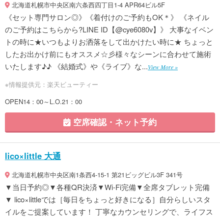
北海道札幌市中央区南六条西四丁目1-4 APR64ビル5F
《セット専門サロン◎》《着付けのご予約もOK＊》 《ネイル
のご予約はこちらから?LINE ID【@cye6080v】》 大事なイベン
トの時に★いつもよりお洒落をして出かけたい時に★ ちょっと
したお出かけ前にもオススメ☆彡様々なシーンに合わせて施術
いたします♪♪ 《結婚式》や《ライブ》な...
View More »
※情報提供元：楽天ビューティー
OPEN14：00～L.O.21：00
空席確認・ネット予約
lico×little 大通
北海道札幌市中央区南1条西4-15-1 第21ビッグビル3F 341号
▼当日予約◎▼各種QR決済▼Wi-Fi完備▼全席タブレット完備
▼ lico×littleでは［毎日をちょっと好きになる］自分らしいスタ
イルをご提案しています！ 丁寧なカウンセリングで、ライフス