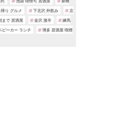
連れ
池袋 喫煙可 居酒屋
新橋
ち帰り グルメ
下北沢 外飲み
京
朝まで 居酒屋
金沢 激辛
練馬
ベビーカー ランチ
博多 居酒屋 喫煙