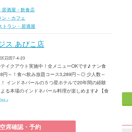
・居酒屋・飲食店
ラン・カフェ
ストラン・居酒屋
ジス あびこ店
苅田7-4-23
テイクアウト実施中！全メニューOKです♪ ナン食
28円～！食べ飲み放題コース3,289円～◎ 少人数～
！ インドネパールの５つ星ホテルで20年間の経験
よる本場のインドネパール料理が楽しめます♪ 【食
ore »
空席確認・予約