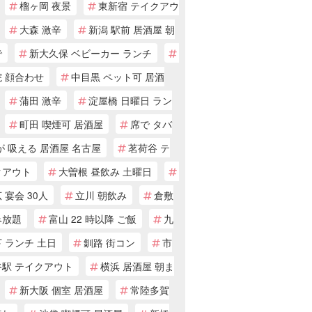
榴ヶ岡 夜景
東新宿 テイクアウ
大森 激辛
新潟 駅前 居酒屋 朝
で
新大久保 ベビーカー ランチ
院 顔合わせ
中目黒 ペット可 居酒
蒲田 激辛
淀屋橋 日曜日 ラン
町田 喫煙可 居酒屋
席で タバ
が 吸える 居酒屋 名古屋
茗荷谷 テ
クアウト
大曽根 昼飲み 土曜日
 宴会 30人
立川 朝飲み
倉敷
み放題
富山 22 時以降 ご飯
九
 ランチ 土日
釧路 街コン
市
谷駅 テイクアウト
横浜 居酒屋 朝ま
新大阪 個室 居酒屋
常陸多賀