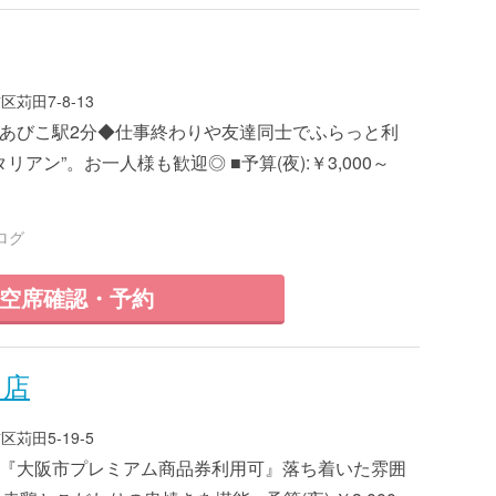
苅田7-8-13
1 ■あびこ駅2分◆仕事終わりや友達同士でふらっと利
リアン”。お一人様も歓迎◎ ■予算(夜):￥3,000～
ログ
空席確認・予約
こ店
苅田5-19-5
7 ■『大阪市プレミアム商品券利用可』落ち着いた雰囲