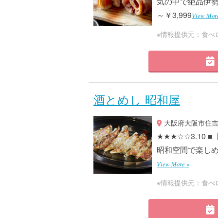
気の中で絶品伊勢赤
～￥3,999
View Mor
※情報提供元：食べ
酒とめし 昭和屋
大阪府大阪市住吉区
★★★☆☆3.10
昭和空間で楽しめる
View More »
※情報提供元：食べ