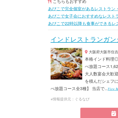
こちらもおすすめ
あびこで完全個室があるレストラン
あびこで女子会におすすめなレスト
あびこで22時以降も食事ができるレ
インドレストランガン
大阪府大阪市住吉区
本格インド料理◎
べ放題コース1,6
大人数宴会大歓迎
を積んだシェフに
べ放題コース全3種】 当店で...
View M
※情報提供元：ぐるなび