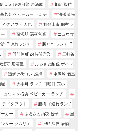
新大阪 喫煙可能 居酒屋
川崎 接待
海老名 ベビーカー ランチ
海浜幕張
テイクアウト 人気
和歌山市 個室 デ
ナー
藤沢駅 深夜営業
ニュウマ
横浜 子連れランチ
勝どき ランチ 子
れ
門前仲町 24時間営業
三軒茶
喫煙可 居酒屋
ふるさと納税 ポイン
謎解き街コン 感想
東岡崎 個室
酒屋
大手町 ランチ 日曜日 安い
ニュウマン横浜 ベビーカー ランチ
田 テイクアウト
船橋 子連れランチ
ビーカー
ふるさと納税 餃子
国
センター ソムリエ
上野 深夜 居酒