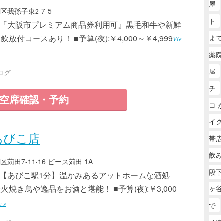
屋
我孫子東2-7-5
ト
3 ■『大阪市プレミアム商品券利用可』黒毛和牛や新鮮
付コースあり！ ■予算(夜):￥4,000～￥4,999
ま
Vie
薬
屋
ログ
チ
空席確認・予約
コ 
イ
あびこ店
帯広
飲
田7-11-16 ピース苅田 1A
段下
8 ■【あびこ駅1分】温かみあるアットホームな酒処
焼き鳥や逸品をお酒と堪能！ ■予算(夜):￥3,000
ヶ
e »
で