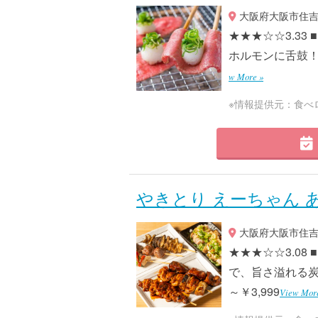
大阪府大阪市住吉区
★★★☆☆3.3
ホルモンに舌鼓！飲放
w More »
※情報提供元：食べ
やきとり えーちゃん 
大阪府大阪市住吉区苅
★★★☆☆3.0
で、旨さ溢れる炭火
～￥3,999
View Mor