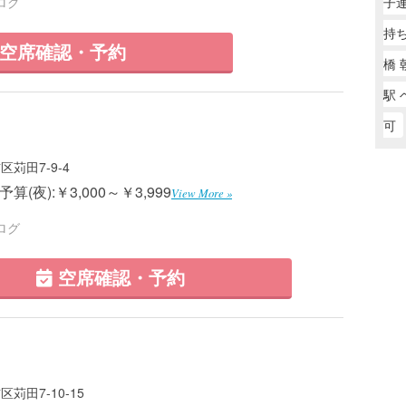
子
ログ
持
空席確認・予約
橋 
駅 
可
苅田7-9-4
算(夜):￥3,000～￥3,999
View More »
ログ
空席確認・予約
苅田7-10-15