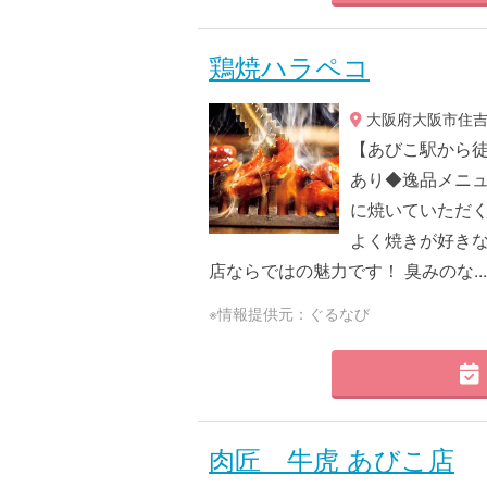
鶏焼ハラペコ
大阪府大阪市住吉区
【あびこ駅から徒
あり◆逸品メニュ
に焼いていただく
よく焼きが好きな
店ならではの魅力です！ 臭みのな...
※情報提供元：ぐるなび
肉匠 牛虎 あびこ店