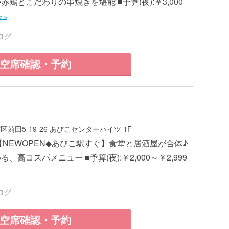
鶏とこだわりの串焼きを堪能 ■予算(夜):￥3,000
e »
ログ
空席確認・予約
苅田5-19-26 あびこセンターハイツ 1F
 ■【NEWOPEN◆あびこ駅すぐ】食堂と居酒屋が合体♪
、高コスパメニュー ■予算(夜):￥2,000～￥2,999
ログ
空席確認・予約