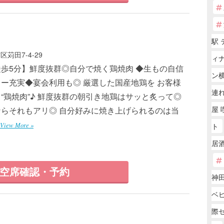
駅 
苅田7-4-29
ィ
歩5分】鮮度抜群◎自分で焼く鶏焼肉 ◆生もの自信
ン
ー充実◆宴会利用も◎ 厳選した国産地鶏を お客様
連
“鶏焼肉”♪ 鮮度抜群の朝引き地鶏はサッと炙って◎
屋 
らそれもアリ◎ 自分好みに焼き上げられるのは当
View More »
ト
居
空席確認・予約
神
ベ
際