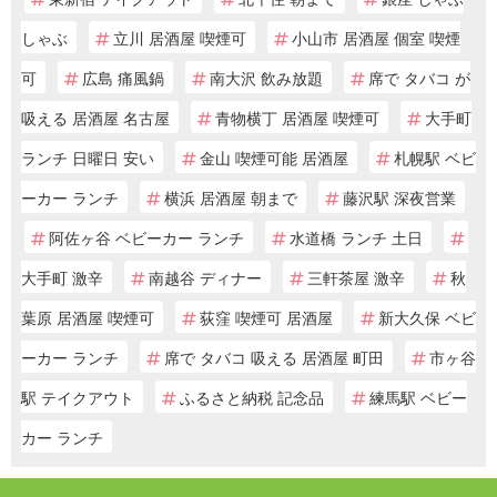
しゃぶ
立川 居酒屋 喫煙可
小山市 居酒屋 個室 喫煙
可
広島 痛風鍋
南大沢 飲み放題
席で タバコ が
吸える 居酒屋 名古屋
青物横丁 居酒屋 喫煙可
大手町
ランチ 日曜日 安い
金山 喫煙可能 居酒屋
札幌駅 ベビ
ーカー ランチ
横浜 居酒屋 朝まで
藤沢駅 深夜営業
阿佐ヶ谷 ベビーカー ランチ
水道橋 ランチ 土日
大手町 激辛
南越谷 ディナー
三軒茶屋 激辛
秋
葉原 居酒屋 喫煙可
荻窪 喫煙可 居酒屋
新大久保 ベビ
ーカー ランチ
席で タバコ 吸える 居酒屋 町田
市ヶ谷
駅 テイクアウト
ふるさと納税 記念品
練馬駅 ベビー
カー ランチ