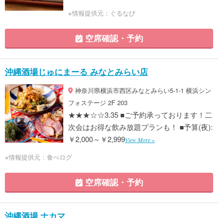
※情報提供元：ぐるなび
空席確認・予約
沖縄酒場じゅにまーる みなとみらい店
神奈川県横浜市西区みなとみらい5-1-1 横浜シン
フォステージ 2F 203
★★★☆☆3.35 ■ご予約承っております！二
次会はお得な飲み放題プランも！ ■予算(夜):
￥2,000～￥2,999
View More »
※情報提供元：食べログ
空席確認・予約
沖縄酒場 ナカマ