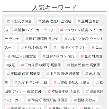
人気キーワード
下北沢 外飲み
池袋 喫煙可 居酒屋
立川 立ち飲
み
浦和 ベビーカー ランチ
ニュウマン横浜 ベビーカ
ー ランチ
田町 日曜日 ランチ
ふるさと納税 ウェット
スーツ
札幌 外飲み 昼
川崎 テイクアウト
ニュ
ー新橋ビル 日曜営業
謎解き街コン 感想
金沢 牡蠣食
べ放題
三軒茶屋 喫煙可 居酒屋
新大阪 個室 居酒屋
東岡崎 個室 居酒屋
中目黒 喫煙 居酒屋
赤坂 激
辛
九段下 ランチ 土日
大曽根 昼飲み 土曜日
松
山市 ディナー 個室 郊外
本所吾妻橋 子連れ
池袋東武
ベビーカー
御徒町 喫煙可能 居酒屋
新橋 外飲み
東新宿 テイクアウト
北千住 朝まで
銀座 しゃぶ