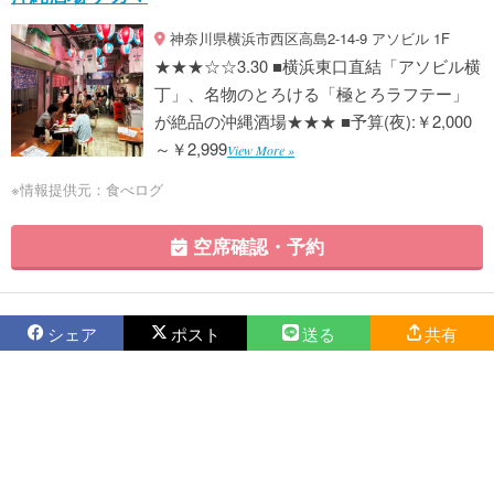
神奈川県横浜市西区高島2-14-9 アソビル 1F
★★★☆☆3.30 ■横浜東口直結「アソビル横
丁」、名物のとろける「極とろラフテー」
が絶品の沖縄酒場★★★ ■予算(夜):￥2,000
～￥2,999
View More »
※情報提供元：食べログ
空席確認・予約
シェア
ポスト
送る
共有