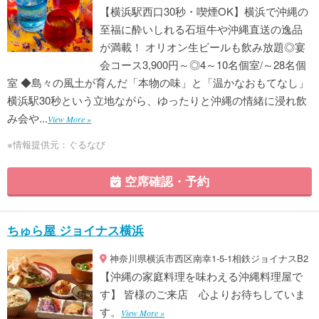
【横浜駅西口30秒・喫煙OK】横浜で沖縄の
至福に酔いしれる石垣牛や沖縄直送の逸品
が満載！ オリオン生ビールも飲み放題◎宴
会コース3,900円～◎4～10名個室/～28名個
室 ◆島々の風土が育んだ「本物の味」と「温かなおもてなし」
横浜駅30秒という立地ながら、ゆったりと沖縄の情緒に浸れ飲
み会や...
View More »
※情報提供元：ぐるなび
空席確認・予約
ちゅら屋 ジョイナス横浜
神奈川県横浜市西区南幸1-5-1相鉄ジョイナスB2
【沖縄の家庭料理を味わえる沖縄料理屋で
す】 皆様のご来店 心よりお待ちしていま
す。
View More »