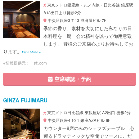
東京メトロ銀座線・丸ノ内線・日比谷線 銀座駅
A13出口より徒歩2分
中央区銀座3-7-13 成田屋ビル 7F
季節の香り、素材を大切にした私なりの日
本料理を一期一会の精神を以って御用意致
します。 皆様のご来店心よりお待ちしてお
ります。
View More »
※情報提供元：一休.com
空席確認・予約
GINZA FUJIMARU
東京メトロ日比谷線 東銀座駅 A2出口 徒歩2分
中央区銀座4-10-1 銀座AZAビル 6F
カウンター8席のみのシェフズテーブル 心
躍るドラマティックな空間でソースにこだ