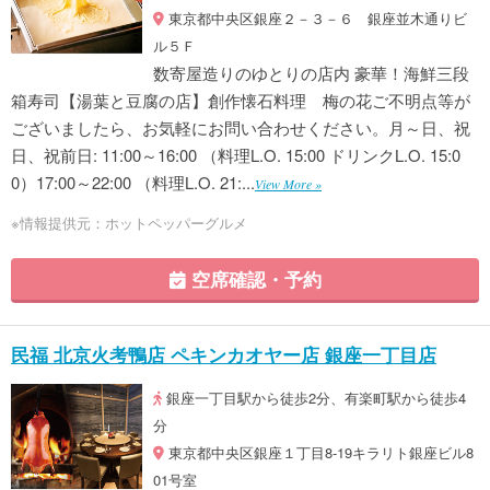
東京都中央区銀座２－３－６ 銀座並木通りビ
ル５Ｆ
数寄屋造りのゆとりの店内 豪華！海鮮三段
箱寿司【湯葉と豆腐の店】創作懐石料理 梅の花ご不明点等が
ございましたら、お気軽にお問い合わせください。月～日、祝
日、祝前日: 11:00～16:00 （料理L.O. 15:00 ドリンクL.O. 15:0
0）17:00～22:00 （料理L.O. 21:...
View More »
※情報提供元：ホットペッパーグルメ
空席確認・予約
民福 北京火考鴨店 ペキンカオヤー店 銀座一丁目店
銀座一丁目駅から徒歩2分、有楽町駅から徒歩4
分
東京都中央区銀座１丁目8-19キラリト銀座ビル8
01号室