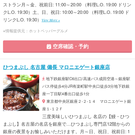
ストラン月～金、祝前日: 11:00～20:00 （料理L.O. 19:00 ドリン
クL.O. 19:30）土、日、祝日: 10:00～20:00 （料理L.O. 19:00 ド
リンクL.O. 19:30）
View More »
※情報提供元：ホットペッパーグルメ
空席確認・予約
ひつまぶし 名古屋 備長 マロニエゲート銀座店
地下鉄銀座駅C6出口/高速バス成田空港～銀座駅
バス停徒歩4分JR有楽町駅中央口徒歩3分地下鉄銀
座一丁目駅4番出口徒歩1分
東京都中央区銀座２-２-１４ マロニエゲート銀
座１-１２Ｆ
三度美味しいひつまぶし 名店の【鰻・ひつ
まぶし】名古屋の名店を銀座で…ひつまぶし専門店12階からの
銀座の夜景をお愉しみいただけます。月～日、祝日、祝前日: 1