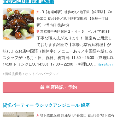
北京宮廷料理 銀座 涵梅舫
JR【有楽町駅】徒歩3分／地下鉄【銀座駅】 C8
番出口 徒歩3分／地下鉄有楽町線 【銀座一丁目
駅】 5番出口 徒歩2分
東京都中央区銀座２－４－６ ベルビア館８F
丁寧な職人技が光ります！ 個室もご用意し
ております銀座で【本場北京宮延料理】が
味わえるお店中国語（簡体字）メニューあり／中国語を話せる
スタッフがいる月～日、祝日、祝前日: 11:30～15:00 （料理L.O.
14:30 ドリンクL.O. 14:30）17:30～22:00 （料理L.O. ...
View More »
※情報提供元：ホットペッパーグルメ
空席確認・予約
貸切パーティー ラシックアンジュール 銀座
地下鉄銀座線 銀座駅 B4番出口 徒歩3分/地下鉄有