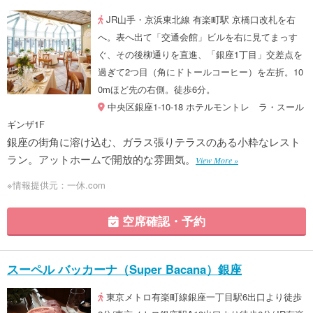
JR山手・京浜東北線 有楽町駅 京橋口改札を右
へ。表へ出て「交通会館」ビルを右に見てまっす
ぐ、その後柳通りを直進、「銀座1丁目」交差点を
過ぎて2つ目（角にドトールコーヒー）を左折。10
0mほど先の右側。徒歩6分。
中央区銀座1-10-18 ホテルモントレ ラ・スール
ギンザ1F
銀座の街角に溶け込む、ガラス張りテラスのある小粋なレスト
ラン。アットホームで開放的な雰囲気。
View More »
※情報提供元：一休.com
空席確認・予約
スーペル バッカーナ（Super Bacana）銀座
東京メトロ有楽町線銀座一丁目駅6出口より徒歩