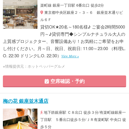
楽町線 銀座一丁目駅 6番出口 徒歩2分
東京都中央区銀座２－３－６ 銀座並木通りビ
ル６Ｆ
貸切OK★20名～180名様♪ ご宴会2時間5000
円～♪貸切専門◆シンプルナチュラル大人の
上質感プロジェクター、音響設備あり！お気軽にご希望をお申
し付けください。月～日、祝日、祝前日: 11:00～23:00 （料理L.
O. 22:30 ドリンクL.O. 22:30）
View More »
※情報提供元：ホットペッパーグルメ
空席確認・予約
梅の花 銀座並木通店
地下鉄銀座駅 Ｃ８出口 徒歩３分/有楽町線銀座一
丁目駅 ５番出口徒歩５分/ＪＲ有楽町駅 中央口 徒
歩５分