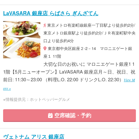
LaVASARA 銀座店 らばさら ぎんざてん
東京メトロ有楽町線銀座一丁目駅より徒歩約2分/
東京メトロ銀座駅より徒歩約2分/ＪＲ有楽町駅中央
口より徒歩約4分
東京都中央区銀座２-2－14 マロニエゲート銀
座１ 11階
大切な日のお祝いに マロニエゲート銀座1 1
1階【5月ニューオープン】LaVASARA 銀座店月～日、祝日、祝
前日: 11:30～23:00 （料理L.O. 22:00 ドリンクL.O. 22:30）
View M
ore »
※情報提供元：ホットペッパーグルメ
空席確認・予約
ヴェトナム アリス 銀座店