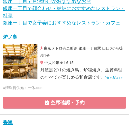
銀座一丁目で台湾料理がおすすめなお店
銀座一丁目で顔合わせ・結納におすすめなレストラン・
料亭
銀座一丁目で女子会におすすめなレストラン・カフェ
炉ノ鳥
東京メトロ有楽町線 銀座一丁目駅 出口6から徒
歩1分
中央区銀座1-6-15
丹波黒どりの焼き鳥、炉端焼き、生簀料理
のすべてが楽しめる和食店です。
View More »
※情報提供元：一休.com
空席確認・予約
香嵐