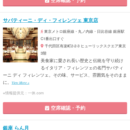
サバティーニ・ディ・フィレンツェ 東京店
東京メトロ銀座線・丸ノ内線・日比谷線 銀座駅
C1番出口すぐ
千代田区有楽町2-2-3 ヒューリックスクエア東京
3階
美食家に愛され長い歴史と伝統を守り続け
るイタリア・フィレンツェの名門サバティ
ーニ ディ フィレンツェ。その味、サービス、雰囲気をそのまま
に。
View More »
※情報提供元：一休.com
空席確認・予約
銀座 らん月