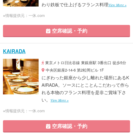
わり鉄板で仕上げるフランス料理
View More »
※情報提供元：一休.com
空席確認・予約
KAIRADA
東京メトロ日比谷線 東銀座駅 3番出口 徒歩5分
中央区銀座2-14-6 第2松岡ビル 1F
にぎわった銀座から少し離れた場所にあるK
AIRADA。ソースにとことんこだわって作ら
れる本物のフランス料理を是非ご賞味下さ
い。
View More »
※情報提供元：一休.com
空席確認・予約