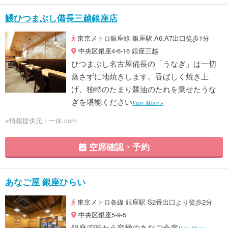
鰻ひつまぶし備長三越銀座店
東京メトロ銀座線 銀座駅 A6,A7出口徒歩1分
中央区銀座4-6-16 銀座三越
ひつまぶし名古屋備長の「うなぎ」は一切
蒸さずに地焼きします。香ばしく焼き上
げ、独特のたまり醤油のたれを乗せたうな
ぎを堪能ください
View More »
※情報提供元：一休.com
空席確認・予約
あなご屋 銀座ひらい
東京メトロ各線 銀座駅 S2番出口より徒歩2分
中央区銀座5-9-5
銀座で味わう究極のあなご会席
View More »