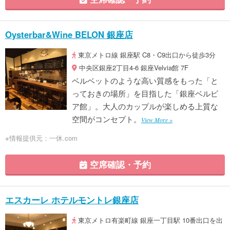
Oysterbar&Wine BELON 銀座店
東京メトロ線 銀座駅 C8・C9出口から徒歩3分
中央区銀座2丁目4-6 銀座Velvia館 7F
ベルベットのような高い質感をもった「と
っておきの場所」を目指した「銀座ベルビ
ア館」。大人のカップルが楽しめる上質な
空間がコンセプト。
View More »
※情報提供元：一休.com
空席確認・予約
エスカーレ ホテルモントレ銀座店
東京メトロ有楽町線 銀座一丁目駅 10番出口を出