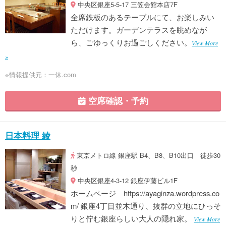
中央区銀座5-5-17 三笠会館本店7F
全席鉄板のあるテーブルにて、お楽しみい
ただけます。ガーデンテラスを眺めなが
ら、ごゆっくりお過ごしください。
View More
»
※情報提供元：一休.com
空席確認・予約
日本料理 綾
東京メトロ線 銀座駅 B4、B8、B10出口 徒歩30
秒
中央区銀座4-3-12 銀座伊藤ビル1F
ホームページ https://ayaginza.wordpress.co
m/ 銀座4丁目並木通り、抜群の立地にひっそ
りと佇む銀座らしい大人の隠れ家。
View More