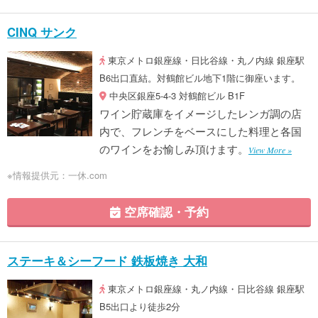
CINQ サンク
東京メトロ銀座線・日比谷線・丸ノ内線 銀座駅
B6出口直結。対鶴館ビル地下1階に御座います。
中央区銀座5-4-3 対鶴館ビル B1F
ワイン貯蔵庫をイメージしたレンガ調の店
内で、フレンチをベースにした料理と各国
のワインをお愉しみ頂けます。
View More »
※情報提供元：一休.com
空席確認・予約
ステーキ＆シーフード 鉄板焼き 大和
東京メトロ銀座線・丸ノ内線・日比谷線 銀座駅
B5出口より徒歩2分