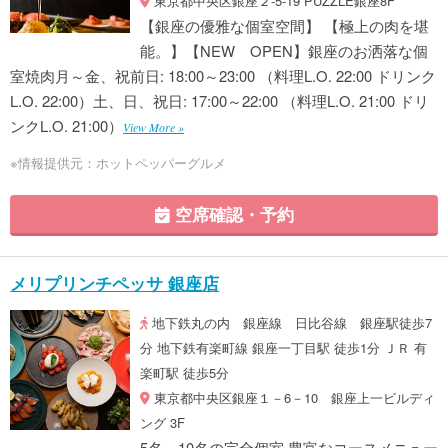
東京都中央区銀座２-5-19 PUZZLE銀座8F
【銀座の優雅な個室空間】 【極上の肉を堪
能。】【NEW OPEN】銀座のお洒落な個
室焼肉月～金、祝前日: 18:00～23:00 （料理L.O. 22:00 ドリンク
L.O. 22:00）土、日、祝日: 17:00～22:00 （料理L.O. 21:00 ドリ
ンクL.O. 21:00）
View More »
※情報提供元：ホットペッパーグルメ
空席確認・予約
メリプリンチペッサ 銀座店
地下鉄丸の内 銀座線 日比谷線 銀座駅徒歩7
分 地下鉄有楽町線 銀座一丁目駅 徒歩1分 ＪＲ 有
楽町駅 徒歩5分
東京都中央区銀座１－6－10 銀座上一ビルディ
ング 3F
5名～10名の完全個室 豊富なコースメニュー