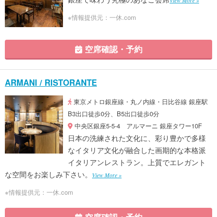
※情報提供元：一休.com
空席確認・予約
ARMANI / RISTORANTE
東京メトロ銀座線・丸ノ内線・日比谷線 銀座駅
B3出口徒歩0分、B5出口徒歩0分
中央区銀座5-5-4 アルマーニ 銀座タワー10F
日本の洗練された文化に、彩り豊かで多様
なイタリア文化が融合した画期的な本格派
イタリアンレストラン。上質でエレガント
な空間をお楽しみ下さい。
View More »
※情報提供元：一休.com
空席確認・予約