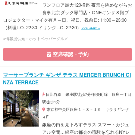
ワンフロア最大120様迄 夜景を眺めながらお
食事北京ダック専門店・ONEギンザ８階プ
ロジェクター・マイク有月～日、祝日、祝前日: 11:00～23:00
（料理L.O. 22:30 ドリンクL.O. 22:30）
View More »
※情報提供元：ホットペッパーグルメ
空席確認・予約
マーサーブランチ ギンザ テラス MERCER BRUNCH GI
NZA TERRACE
日比谷線 銀座駅徒歩7分/有楽町線 銀座一丁目
駅徒歩1分
東京都中央区銀座１－８－１９ キラリギンザ
４F
銀座の街を見下ろすテラス スマートカジュ
アル空間…銀座の都会の喧騒を忘れるNYレ