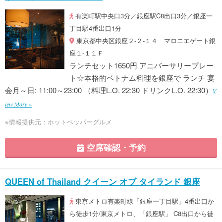
有楽町駅中央口3分／銀座駅C8出口3分／銀座一
丁目駅4番出口1分
東京都中央区銀座２-２-１４ マロニエゲート銀
座１-１１Ｆ
ランチセット1650円 アニバーサリープレー
ト☆本格的ベトナム料理を銀座で ランチ 宴
会月～日: 11:00～23:00 （料理L.O. 22:30 ドリンクL.O. 22:30）
V
iew More »
※情報提供元：ホットペッパーグルメ
空席確認・予約
QUEEN of Thailand クイーン オブ タイランド 銀座
東京メトロ有楽町線「銀座一丁目駅」4番出口か
ら徒歩1分/東京メトロ、「銀座駅」 C8出口から徒