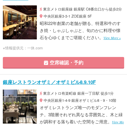
東京メトロ銀座線 銀座駅 C8番出口から徒歩2分
中央区銀座3-3-1 ZOE銀座 5F
昭和22年創業の老舗が贈る、特選和牛のす
き焼・しゃぶしゃぶと、旬のかに料理や懐
石を心ゆくまでご堪能ください。
View More »
※情報提供元：一休.com
空席確認・予約
銀座レストランオザミ／オザミビル8.9.10F
東京メトロ有楽町線 銀座一丁目駅 徒歩1分
中央区銀座1-4-9 銀座オザミビル8・9・10階
オザミレストランズ唯一のモダンフレン
チ。3階層それぞれ異なる雰囲気と、木と緑
が調和する落ち着いた空間をご用意。
View Mo