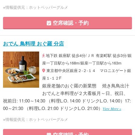
※情報提供元：ホットペッパーグルメ
空席確認・予約
おでん 鳥料理 おぐ羅 分店
地下鉄 銀座駅 徒歩4分/ＪＲ 有楽町駅 徒歩3分/銀
座一丁目駅から168m/銀座一丁目駅から163m
東京都中央区銀座２-２-１４ マロニエゲート銀
座１-１２F
銀座老舗のおぐ羅の新業態 焼き鳥鳥出汁
おでんと串料理が２大看板月～日、祝日、
祝前日: 11:00～14:30 （料理L.O. 14:00 ドリンクL.O. 14:00）17:
00～21:30 （料理L.O. 21:00 ドリンクL.O. 21:00）
View More »
※情報提供元：ホットペッパーグルメ
空席確認・予約