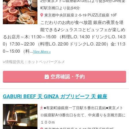
2分/東京メトロ銀座駅A13出口より徒歩6分/JR有楽
町駅京橋口より徒歩6分
東京都中央区銀座２-5-19 PUZZLE銀座 10F
こだわりのお肉が食べ放題 銀座の夜景を堪
能できる♪シュラスコとビュッフェが楽しめ
るお店月～木: 11:30～15:00 （料理L.O. 14:30 ドリンクL.O. 14:3
0）17:30～22:30 （料理L.O. 22:00 ドリンクL.O. 22:00）金: 11:3
0～15:00 （料...
View More »
※情報提供元：ホットペッパーグルメ
空席確認・予約
GABURI BEEF 天 GINZA ガブリビーフ 天 銀座
■有楽町線銀座一丁目駅５番出口直結■東京メト
ロ銀座駅A13番出口を出て、中央通りを京橋方面に
１００m