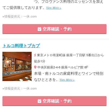
つ、プロヴァンス料理のエッセンスを加え
てご提供致しております。
View More »
※情報提供元：一休.com
空席確認・予約
トルコ料理トプカプ
東京メトロ有楽町線 銀座一丁目駅 5番出口から
徒歩1分
中央区銀座2-4-6 銀座ベルビア館 8F
本場・南トルコの家庭料理とワインで特別
なひとときを。
View More »
※情報提供元：一休.com
空席確認・予約