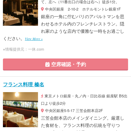
て、左へ（11番出口の場合は右へ）徒歩1分。
中央区銀座 2-10-2 ホテルモントレ銀座1F
銀座の一角に佇むパリのアパルトマンを思
わせるホテル内のフレンチレストラン。隠
れ家のような店内で優雅な一時をお過ごし
ください。
View More »
※情報提供元：一休.com
空席確認・予約
フランス料理 榛名
東京メトロ銀座・丸ノ内・日比谷線 銀座駅 B5出
口より徒歩2分
中央区銀座5-5-17 三笠会館本店2F
三笠会館本店のメインダイニング。厳選し
た食材を、フランス料理の伝統を守りつ