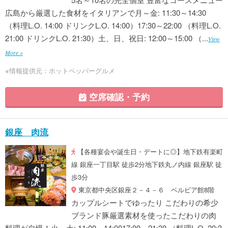
広島から厳選した食材をイタリアンで月～金: 11:30～14:30
（料理L.O. 14:00 ドリンクL.O. 14:00）17:30～22:00 （料理L.O.
21:00 ドリンクL.O. 21:30）土、日、祝日: 12:00～15:00 （...
View
More »
※情報提供元：ホットペッパーグルメ
空席確認・予約
銀座 肉流
【各種宴会や誕生日・デートに◎】地下鉄有楽町
線 銀座一丁目駅 徒歩2分地下鉄丸ノ内線 銀座駅 徒
歩3分
東京都中央区銀座２－４－６ ベルビア館8階
カップルシートでゆったり こだわりの希少
ブランド豚厳選素材を使ったこだわりの肉
料理が自慢！火～土: 11:00～14:0017:00～21:30 （料理L.O. 20:3