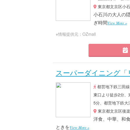
東京都文京区小石川
小石川の大人の
ぎ時間
View More »
※情報提供元：OZmall
スーパーダイニング「
都営地下鉄三田線
東口より徒歩2分、
5分、都営地下鉄大
東京都文京区後楽1
洋食、中華、和
ときを
View More »