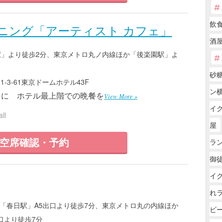
飲
ニング「アーティスト カフェ」
酒
駅」より徒歩2分、東京メトロ丸ノ内線ほか「後楽園駅」よ
砂
-3-61東京ドームホテル43F
ン横
もに ホテル最上階での晩餐を
View More »
イ
ll
屋
空席確認・予約
ラ
御徒
イ
れ
「春日駅」A5出口より徒歩7分、東京メトロ丸の内線ほか
ビ
口より徒歩7分