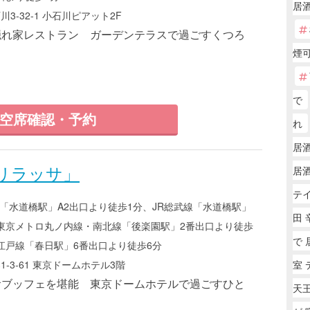
居酒
3-32-1 小石川ピアット2F
隠れ家レストラン ガーデンテラスで過ごすくつろ
煙
で
空席確認・予約
れ
居
リラッサ」
居
テ
「水道橋駅」A2出口より徒歩1分、JR総武線「水道橋駅」
田 
東京メトロ丸ノ内線・南北線「後楽園駅」2番出口より徒歩
で 
江戸線「春日駅」6番出口より徒歩6分
室 
-3-61 東京ドームホテル3階
食ブッフェを堪能 東京ドームホテルで過ごすひと
天王