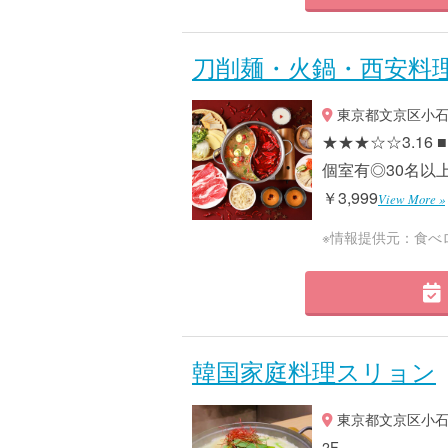
刀削麺・火鍋・西安料理 X
東京都文京区小石川2
★★★☆☆3.16
個室有◎30名以上
￥3,999
View More »
※情報提供元：食べ
韓国家庭料理スリョン
東京都文京区小石川
2F