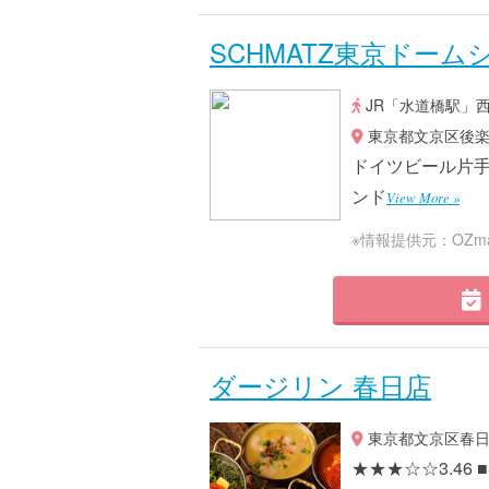
SCHMATZ東京ドーム
JR「水道橋駅」
東京都文京区後楽1-
ドイツビール片
ンド
View More »
※情報提供元：OZma
ダージリン 春日店
東京都文京区春日1
★★★☆☆3.4