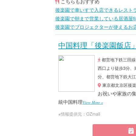
こちらもおすすめ
後楽園で車いすで入店できるレスト
後楽園で朝まで営業している居酒屋
後楽園でプロジェクターが使えるお
中国料理「後楽園飯店
都営地下鉄三田線
西口より徒歩3分、
分、都営地下鉄大江
東京都文京区後楽1
お祝いや家族の
統中国料理
View More »
※情報提供元：OZmall