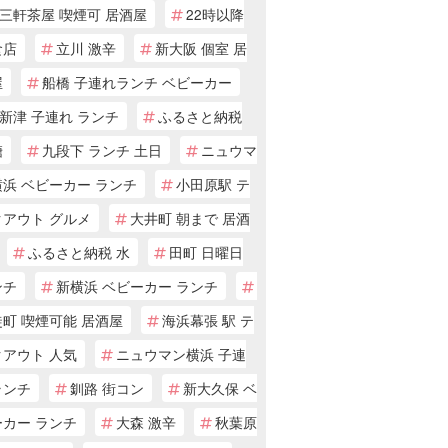
三軒茶屋 喫煙可 居酒屋
22時以降
食店
立川 激辛
新大阪 個室 居
屋
船橋 子連れランチ ベビーカー
新津 子連れ ランチ
ふるさと納税
糖
九段下 ランチ 土日
ニュウマ
浜 ベビーカー ランチ
小田原駅 テ
クアウト グルメ
大井町 朝まで 居酒
ふるさと納税 水
田町 日曜日
ンチ
新横浜 ベビーカー ランチ
町 喫煙可能 居酒屋
海浜幕張 駅 テ
クアウト 人気
ニュウマン横浜 子連
ランチ
釧路 街コン
新大久保 ベ
ーカー ランチ
大森 激辛
秋葉原