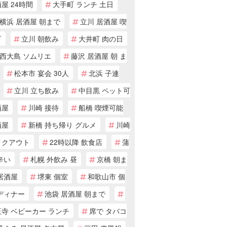
屋 24時間
大手町 ランチ 土日
横浜 居酒屋 朝まで
立川 居酒屋 喫
可
立川 朝飲み
大井町 肉の日
西大島 ソムリエ
藤沢 居酒屋 朝 ま
松本市 宴会 30人
北浜 子連
立川 立ち飲み
中目黒 ペット可
酒屋
川崎 接待
船橋 喫煙可能
酒屋
新橋 持ち帰り グルメ
川崎
イクアウト
22時以降 飲食店
蒲
辛い
札幌 外飲み 昼
京橋 朝ま
居酒屋
堺東 個室
和歌山市 個
ディナー
池袋 居酒屋 朝まで
寺 ベビーカー ランチ
席で タバコ