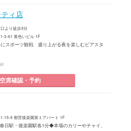
シティ店
西口より徒歩3分
3-61 黄色いビル 1F
手にスポーツ観戦 盛り上がる夜を楽しむビアスタ
ll
空席確認・予約
-15-9 都営後楽園第１アパート 1F
6 ■春日駅・後楽園駅各1分◆本場のカリーやチャイ、