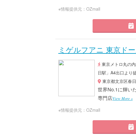
※情報提供元：OZmall
ミゲルフアニ 東京ドー
東京メトロ丸の内
日駅」A4出口より
東京都文京区春日1-
世界No.1に輝
専門店
View More »
※情報提供元：OZmall