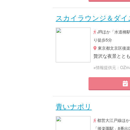
スカイラウンジ＆ダイ
JRほか「水道橋
り徒歩5分
東京都文京区後楽1
贅沢な夜景とと
※情報提供元：OZma
青いナポリ
都営大江戸線ほか
「後楽園駅」8番出