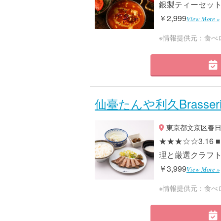
銀製ティーセットで
￥2,999
View More »
※情報提供元：食べ
仙臺たんや利久Brasse
東京都文京区春日1-
★★★☆☆3.1
理と厳選クラフトビ
￥3,999
View More »
※情報提供元：食べ