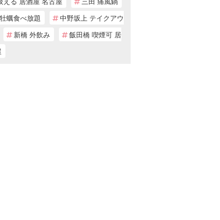
吸える 居酒屋 名古屋
三田 痛風鍋
牡蠣食べ放題
中野坂上 テイクアウ
新橋 外飲み
飯田橋 喫煙可 居
屋