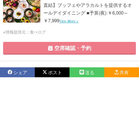
直結】ブッフェやアラカルトを提供するオ
ールデイダイニング ■予算(夜):￥6,000～
￥7,999
View More »
※情報提供元：食べログ
空席確認・予約
シェア
ポスト
送る
共有