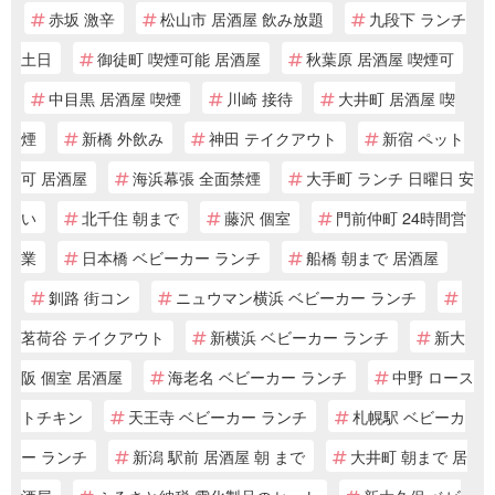
赤坂 激辛
松山市 居酒屋 飲み放題
九段下 ランチ
土日
御徒町 喫煙可能 居酒屋
秋葉原 居酒屋 喫煙可
中目黒 居酒屋 喫煙
川崎 接待
大井町 居酒屋 喫
煙
新橋 外飲み
神田 テイクアウト
新宿 ペット
可 居酒屋
海浜幕張 全面禁煙
大手町 ランチ 日曜日 安
い
北千住 朝まで
藤沢 個室
門前仲町 24時間営
業
日本橋 ベビーカー ランチ
船橋 朝まで 居酒屋
釧路 街コン
ニュウマン横浜 ベビーカー ランチ
茗荷谷 テイクアウト
新横浜 ベビーカー ランチ
新大
阪 個室 居酒屋
海老名 ベビーカー ランチ
中野 ロース
トチキン
天王寺 ベビーカー ランチ
札幌駅 ベビーカ
ー ランチ
新潟 駅前 居酒屋 朝 まで
大井町 朝まで 居